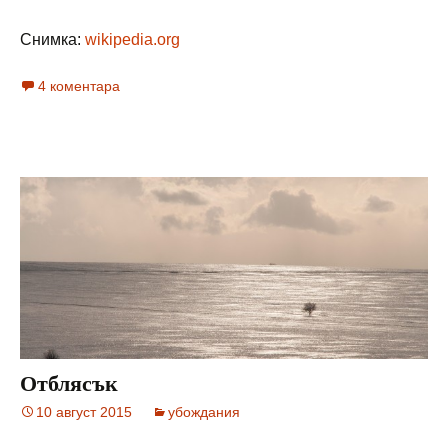
Снимка:
wikipedia.org
4 коментара
Отблясък
10 август 2015
убождания