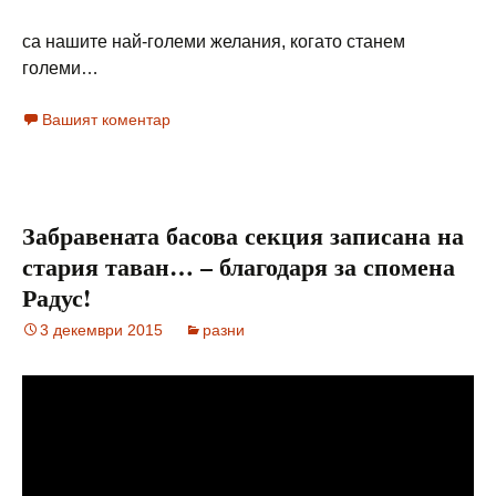
са нашите най-големи желания, когато станем
големи…
Вашият коментар
Забравената басова секция записана на
стария таван… – благодаря за спомена
Радус!
3 декември 2015
разни