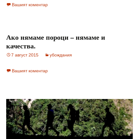
Вашият коментар
Ако нямаме пороци – нямаме и
качества.
7 август 2015
убождания
Вашият коментар