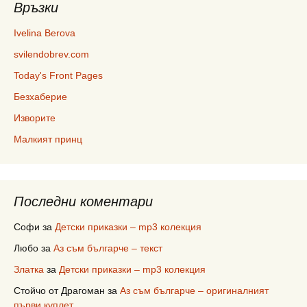
Връзки
Ivelina Berova
svilendobrev.com
Today's Front Pages
Безхаберие
Изворите
Малкият принц
Последни коментари
Софи
за
Детски приказки – mp3 колекция
Любо
за
Аз съм българче – текст
Златка
за
Детски приказки – mp3 колекция
Стойчо от Драгоман
за
Аз съм българче – оригиналният
първи куплет