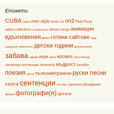
Етикети
CUBA
on2
men style
Pink Floyd
cuban
MIAMI
on1
анимации
salsa collections
shines
tango
screensaver
вдъхновения
готини сайтове
вино
град
детски години
градушка
грамотност
документален
забава
космос
игри
здраве
книги
кръстовища
мъдрост
латински сентенции
летенето
онлайн
поезия
руски песни
пълнометражни
проза
сентенции
салса
туризъм
убождания
тестове
фотографи(я)
цитати
физика