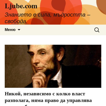
Ljube.com
Към
съдържанието
Знанието е сила, мъдростта –
свобода.
Търсен
Меню
за:
Никой, независимо с колко власт
разполага, няма право да управлява