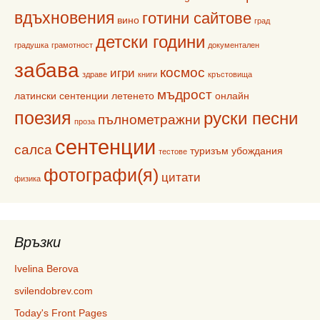
вдъхновения
готини сайтове
вино
град
детски години
градушка
грамотност
документален
забава
космос
игри
здраве
книги
кръстовища
мъдрост
латински сентенции
летенето
онлайн
поезия
руски песни
пълнометражни
проза
сентенции
салса
туризъм
убождания
тестове
фотографи(я)
цитати
физика
Връзки
Ivelina Berova
svilendobrev.com
Today's Front Pages