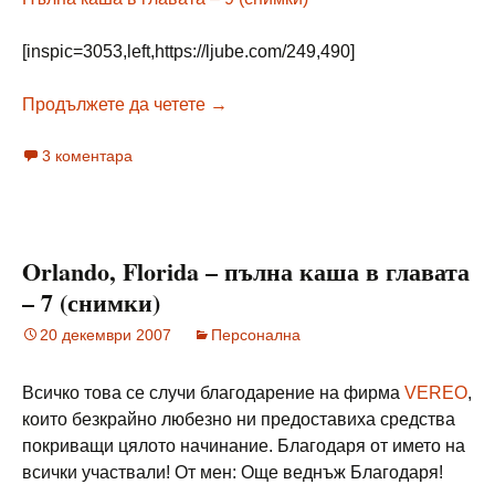
[inspic=3053,left,https://ljube.com/249,490]
Orlando, Florida – пълна каша в гл
Продължете да четете
→
3 коментара
Orlando, Florida – пълна каша в главата
– 7 (снимки)
20 декември 2007
Персонална
Всичко това се случи благодарение на фирма
VEREO
,
които безкрайно любезно ни предоставиха средства
покриващи цялото начинание. Благодаря от името на
всички участвали! От мен: Още веднъж Благодаря!