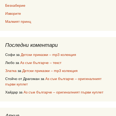
Безхаберие
Изворите
Малкият принц
Последни коментари
Софи
за
Детски приказки – mp3 колекция
Любо
за
Аз съм българче – текст
Златка
за
Детски приказки – mp3 колекция
Стойчо от Драгоман
за
Аз съм българче – оригиналният
първи куплет
Хайдар
за
Аз съм българче – оригиналният първи куплет
Архив