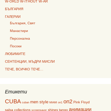
W-ORLD W-ITHOUT W-AR
БЪЛГАРИЯ
ГАЛЕРИИ
България, Свят
Манастири
Персонална
Посоки
ЛЮБИМИТЕ
СЕНТЕНЦИИ, МЪДРИ МИСЛИ
ТЕЧЕ, ВСИЧКО ТЕЧЕ…
Етикети
CUBA
on2
men style
Pink Floyd
cuban
MIAMI
on1
анимации
salsa collections
shines
tango
screensaver