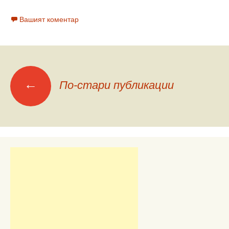
Вашият коментар
Меню
←
По-стари публикации
на
публикациите