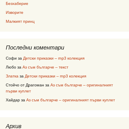
Безхаберие
Изворите
Малкият принц
Последни коментари
Софи
за
Детски приказки – mp3 колекция
Любо
за
Аз съм българче – текст
Златка
за
Детски приказки – mp3 колекция
Стойчо от Драгоман
за
Аз съм българче – оригиналният
първи куплет
Хайдар
за
Аз съм българче – оригиналният първи куплет
Архив