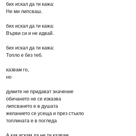
бих искал да ти кажа:
Не ми липсваш.
бих искал да ти кажа:
Върви си и не идвай.
бих искал да ти кажа:
Топло е без теб.
казвам го,
но
думите не придават значение
обичането не се изказва
липсването е в душата
желанието се усеща и през стъкло
топлината е в погледа
А как искам да не ти казвам