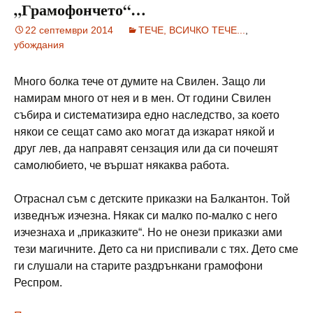
„Грамофончето“…
22 септември 2014
ТЕЧЕ, ВСИЧКО ТЕЧЕ...
,
убождания
Много болка тече от думите на Свилен. Защо ли
намирам много от нея и в мен. От години Свилен
събира и систематизира едно наследство, за което
някои се сещат само ако могат да изкарат някой и
друг лев, да направят сензация или да си почешят
самолюбието, че вършат някаква работа.
Отраснал съм с детските приказки на Балкантон. Той
изведнъж изчезна. Някак си малко по-малко с него
изчезнаха и „приказките“. Но не онези приказки ами
тези магичните. Дето са ни приспивали с тях. Дето сме
ги слушали на старите раздрънкани грамофони
Респром.