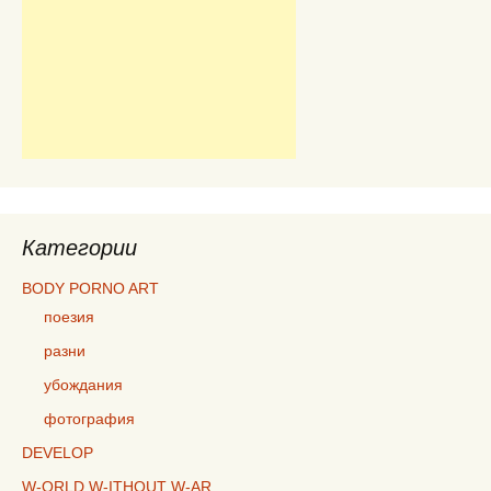
Категории
BODY PORNO ART
поезия
разни
убождания
фотография
DEVELOP
W-ORLD W-ITHOUT W-AR