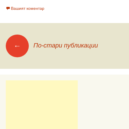
Вашият коментар
Меню
←
По-стари публикации
на
публикациите