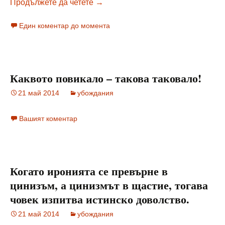
Земя и небе – или защо го няма 
Продължете да четете
→
Един коментар до момента
Каквото повикало – такова таковало!
21 май 2014
убождания
Вашият коментар
Когато иронията се превърне в
цинизъм, а цинизмът в щастие, тогава
човек изпитва истинско доволство.
21 май 2014
убождания