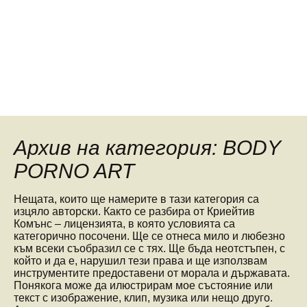
Архив на категория: BODY
PORNO ART
Нещата, които ще намерите в тази категория са
изцяло авторски. Както се разбира от Криейтив
Комънс – лицензията, в която условията са
категорично посочени. Ще се отнеса мило и любезно
към всеки съобразил се с тях. Ще бъда неотстъпен, с
който и да е, нарушил тези права и ще използвам
инструментите предоставени от морала и държавата.
Понякога може да илюстрирам мое състояние или
текст с изображение, клип, музика или нещо друго.