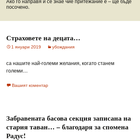
Ако го направя и се знае чие притежание е – ще бъде
посочено.
Страховете на децата…
1 януари 2019
убождания
са нашите най-големи желания, когато станем
големи…
Вашият коментар
Забравената басова секция записана на
стария таван… – благодаря за спомена
Радус!