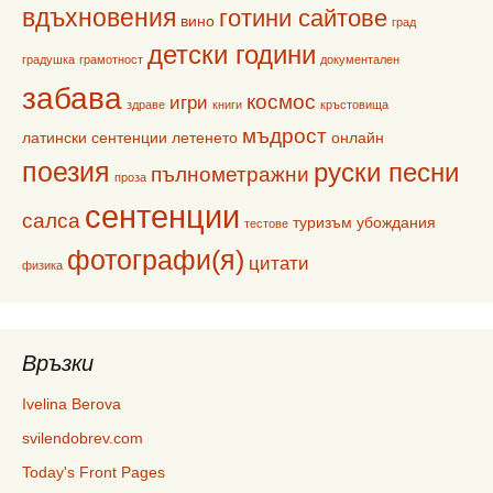
вдъхновения
готини сайтове
вино
град
детски години
градушка
грамотност
документален
забава
космос
игри
здраве
книги
кръстовища
мъдрост
латински сентенции
летенето
онлайн
поезия
руски песни
пълнометражни
проза
сентенции
салса
туризъм
убождания
тестове
фотографи(я)
цитати
физика
Връзки
Ivelina Berova
svilendobrev.com
Today's Front Pages