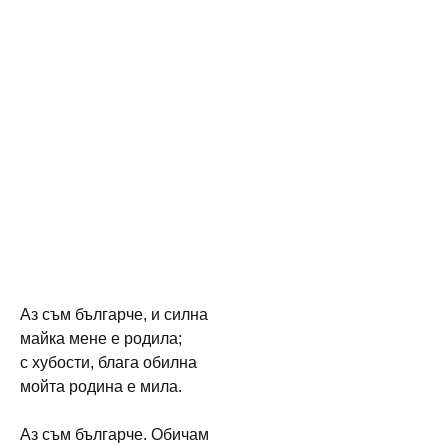
Аз съм българче, и силна
майка мене е родила;
с хубости, блага обилна
мойта родина е мила.
Аз съм българче. Обичам