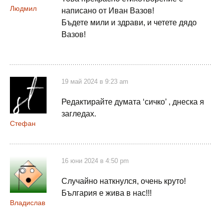
Людмил
написано от Иван Вазов!
Бъдете мили и здрави, и четете дядо
Вазов!
19 май 2024 в 9:23 am
Редактирайте думата ‘сичко’ , днеска я
загледах.
Стефан
16 юни 2024 в 4:50 pm
Случайно наткнулся, очень круто!
България е жива в нас!!!
Владислав