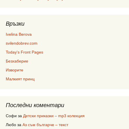
Връзки
Ivelina Berova
svilendobrev.com
Today's Front Pages
Безхаберие
Изворите
Малкият принц
Последни коментари
Софи
за
Детски приказки – mp3 колекция
Любо
за
Аз съм българче – текст