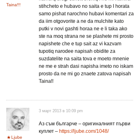
Taina!!!
stihcheto e hubavo no saita e tup I horata
samo pishat narochno hubavi komentari za
da iim otgovorite a ne da mulchite kato
putki v novi gashti horaa ne e li taka ako
ste na moq strana ne se plashete mi prosto
napishete che e tup sait az vi kazvam
tupotiq narodee napisah obidite za
suzdatelite na saita tova e moeto mnenie
ne me e strah dasi napisha imeto no iskam
prosto da ne mi go znaete zatova napisah
Taina!!
3 март 2013 в 10:09 pm
Аз съм българче – оригиналният първи
куплет –
https://ljube.com/1048/
Ljube