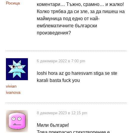
Росица
коментари… Тъжно, срамно… и жалко!
Колко трябва да си зле, за да пишеш на
маймуница под едно от най-
емблематичните български
произведения?
6 декември 2022 в 7:00 pm
loshi hora az go haresvam stiga se ste
karali basta fuck you
vivian
ivanova
8 декември 2023 в 12:15 pm
Мили българи!
Това прекрасно стихотворение е