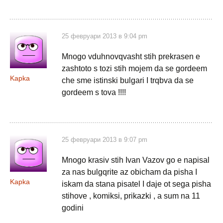
25 февруари 2013 в 9:04 pm
Mnogo vduhnovqvasht stih prekrasen e
zashtoto s tozi stih mojem da se gordeem
Kapka
che sme istinski bulgari I trqbva da se
gordeem s tova !!!!
25 февруари 2013 в 9:07 pm
Mnogo krasiv stih Ivan Vazov go e napisal
za nas bulgqrite az obicham da pisha I
Kapka
iskam da stana pisatel I daje ot sega pisha
stihove , komiksi, prikazki , a sum na 11
godini