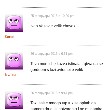
25 февруари 2013 в 10:20 pm
Ivan Vazov e velik chovek
Karen
26 февруари 2013 в 6:51 pm
Tova momiche kazva istinata trqbva da se
gordeem s tozi avtor toi e velik
Ivanina
26 февруари 2013 в 9:47 pm
Tozi sait e mnogo tup tuk se opitah da
namerq drugi stihotvoreniq I ne mi namira