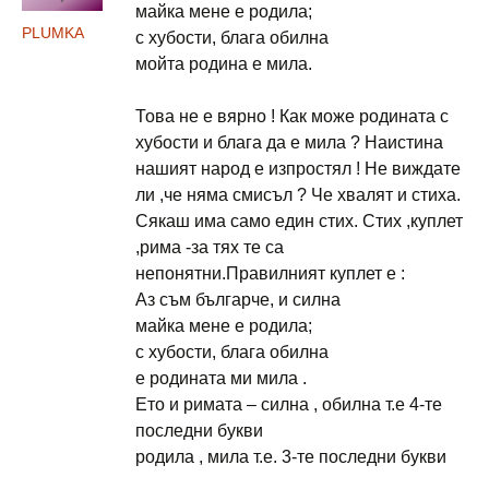
майка мене е родила;
PLUMKA
с хубости, блага обилна
мойта родина е мила.
Това не е вярно ! Как може родината с
хубости и блага да е мила ? Наистина
нашият народ е изпростял ! Не виждате
ли ,че няма смисъл ? Че хвалят и стиха.
Сякаш има само един стих. Стих ,куплет
,рима -за тях те са
непонятни.Правилният куплет е :
Аз съм българче, и силна
майка мене е родила;
с хубости, блага обилна
е родината ми мила .
Ето и римата – силна , обилна т.е 4-те
последни букви
родила , мила т.е. 3-те последни букви