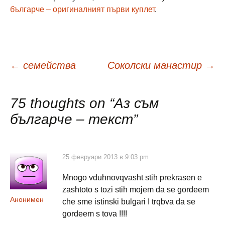
българче – оригиналният първи куплет
.
Навигация
←
семейства
Соколски манастир
→
в
75 thoughts on “
Аз съм
българче – текст
”
публикациите
25 февруари 2013 в 9:03 pm
Mnogo vduhnovqvasht stih prekrasen e
zashtoto s tozi stih mojem da se gordeem
Анонимен
che sme istinski bulgari I trqbva da se
gordeem s tova !!!!