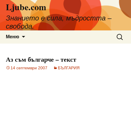
Ljube.com
Към
съдържанието
Знанието е сила, мъдростта –
свобода.
Търсен
Меню
за:
Аз съм българче – текст
14 септември 2007
БЪЛГАРИЯ