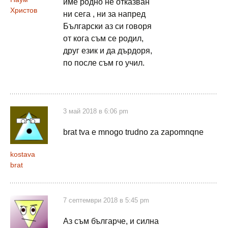
име родно не отказван
Христов
ни сега , ни за напред
Български аз си говоря
от кога съм се родил,
друг език и да дърдоря,
по после съм го учил.
3 май 2018 в 6:06 pm
brat tva e mnogo trudno za zapomnqne
kostava
brat
7 септември 2018 в 5:45 pm
Аз съм българче, и силна