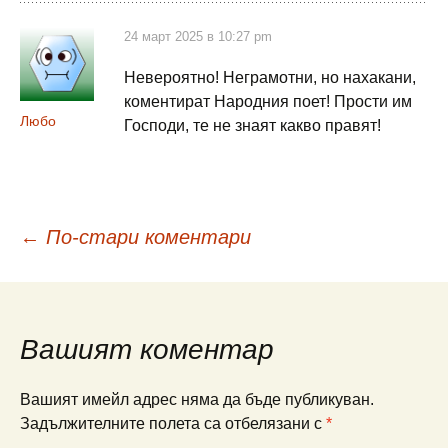
24 март 2025 в 10:27 pm
Невероятно! Неграмотни, но нахакани,
коментират Народния поет! Прости им
Любо
Господи, те не знаят какво правят!
Навигация
← По-стари коментари
в
Вашият коментар
коментарите
Вашият имейл адрес няма да бъде публикуван.
Задължителните полета са отбелязани с
*