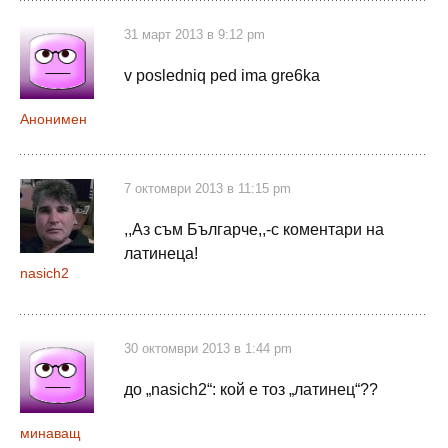
31 март 2013 в 9:12 pm
v posledniq ped ima gre6ka
Анонимен
7 октомври 2013 в 11:15 pm
,,Аз съм Българче,,-с коментари на
латинеца!
nasich2
30 октомври 2013 в 1:44 pm
до „nasich2“: кой е тоз „латинец“??
минаващ