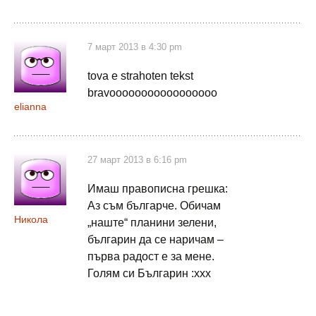
7 март 2013 в 4:30 pm
tova e strahoten tekst
bravooooooooooooooooo
elianna
27 март 2013 в 6:16 pm
Имаш правописна грешка:
Аз съм българче. Обичам
Никола
„наште“ планини зелени,
българин да се наричам –
първа радост е за мене.
Голям си Българин :xxx