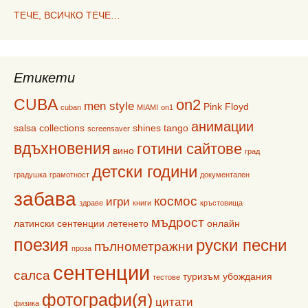
ТЕЧЕ, ВСИЧКО ТЕЧЕ…
Етикети
CUBA
on2
men style
Pink Floyd
cuban
MIAMI
on1
анимации
salsa collections
shines
tango
screensaver
вдъхновения
готини сайтове
вино
град
детски години
градушка
грамотност
документален
забава
космос
игри
здраве
книги
кръстовища
мъдрост
латински сентенции
летенето
онлайн
поезия
руски песни
пълнометражни
проза
сентенции
салса
туризъм
убождания
тестове
фотографи(я)
цитати
физика