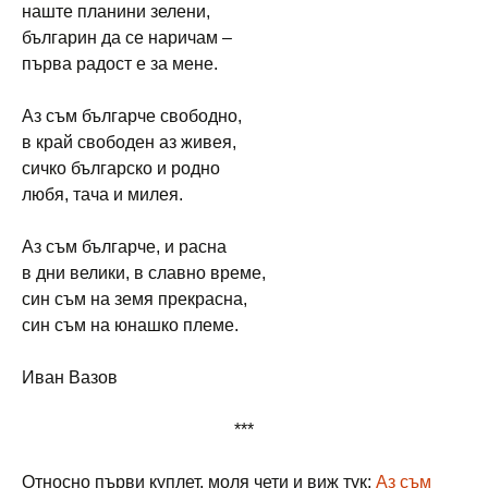
наште планини зелени,
българин да се наричам –
първа радост е за мене.
Аз съм българче свободно,
в край свободен аз живея,
сичко българско и родно
любя, тача и милея.
Аз съм българче, и расна
в дни велики, в славно време,
син съм на земя прекрасна,
син съм на юнашко племе.
Иван Вазов
***
Относно първи куплет, моля чети и виж тук:
Аз съм