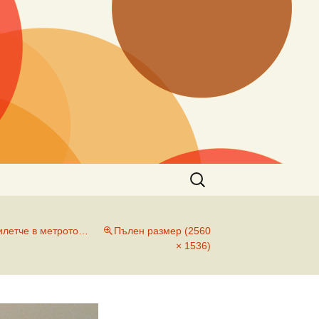
Търсене
за:
илетче в метрото…
Пълен размер (2560
× 1536)