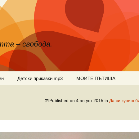
тта – свобода.
ен
Детски приказки mp3
МОИТЕ ПЪТИЩА
9
Published on
4 август 2015
in
Да си купиш б