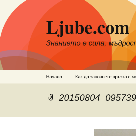
Към
съдържанието
Ljube.com
Знанието е сила, мъдрос
Начало
Как да започнете връзка с м
20150804_09573