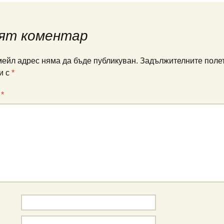
ят коментар
ейл адрес няма да бъде публикуван.
Задължителните полет
и с
*
:
*