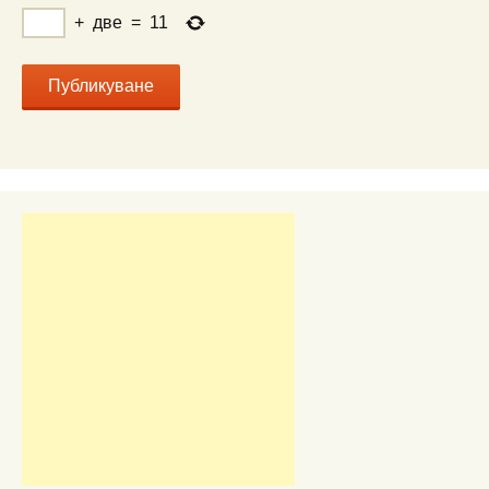
+
две
=
11