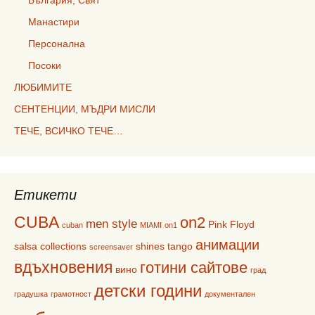
България, Свят
Манастири
Персонална
Посоки
ЛЮБИМИТЕ
СЕНТЕНЦИИ, МЪДРИ МИСЛИ
ТЕЧЕ, ВСИЧКО ТЕЧЕ…
Етикети
CUBA
on2
men style
Pink Floyd
cuban
MIAMI
on1
анимации
salsa collections
shines
tango
screensaver
вдъхновения
готини сайтове
вино
град
детски години
градушка
грамотност
документален