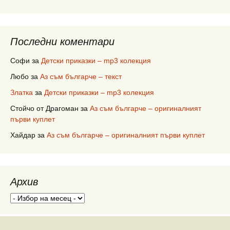
Последни коментари
Софи
за
Детски приказки – mp3 колекция
Любо
за
Аз съм българче – текст
Златка
за
Детски приказки – mp3 колекция
Стойчо от Драгоман
за
Аз съм българче – оригиналният
първи куплет
Хайдар
за
Аз съм българче – оригиналният първи куплет
Архив
Архив