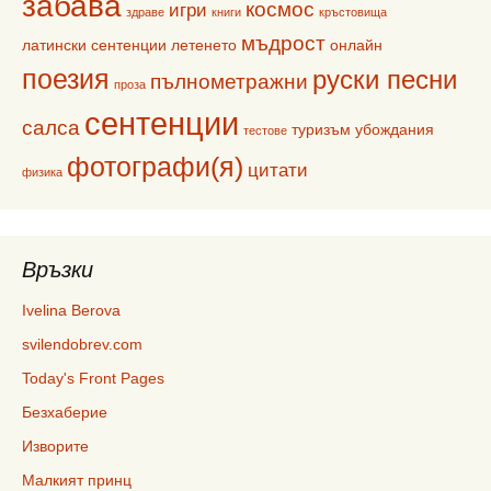
забава
космос
игри
здраве
книги
кръстовища
мъдрост
латински сентенции
летенето
онлайн
поезия
руски песни
пълнометражни
проза
сентенции
салса
туризъм
убождания
тестове
фотографи(я)
цитати
физика
Връзки
Ivelina Berova
svilendobrev.com
Today's Front Pages
Безхаберие
Изворите
Малкият принц