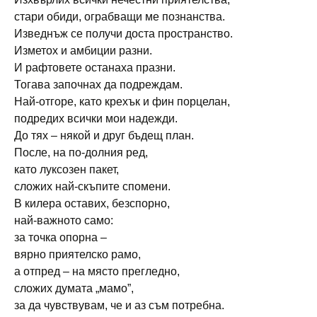
стари обиди, ограбващи ме познанства.
Изведнъж се получи доста пространство.
Изметох и амбиции разни.
И рафтовете останаха празни.
Тогава започнах да подреждам.
Най-отгоре, като крехък и фин порцелан,
подредих всички мои надежди.
До тях – някой и друг бъдещ план.
После, на по-долния ред,
като луксозен пакет,
сложих най-скъпите спомени.
В килера оставих, безспорно,
най-важното само:
за точка опорна –
вярно приятелско рамо,
а отпред – на място прегледно,
сложих думата „мамо”,
за да чувствувам, че и аз съм потребна.