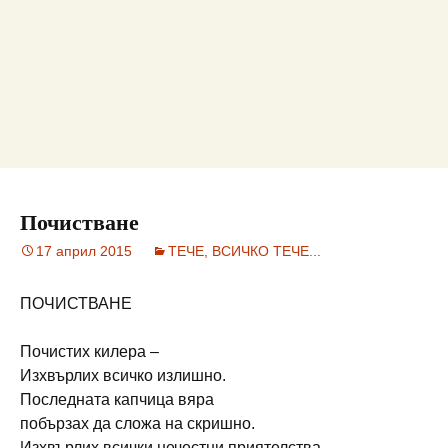
Почистване
17 април 2015
ТЕЧЕ, ВСИЧКО ТЕЧЕ...
ПОЧИСТВАНЕ
Почистих килера –
Изхвърлих всичко излишно.
Последната капчица вяра
побързах да сложа на скришно.
Изхвърлих всички нечестни приятелства,