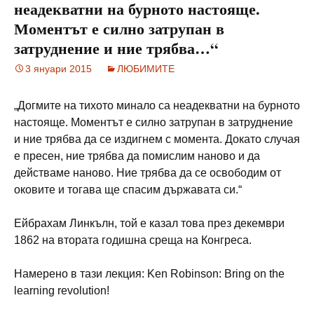
неадекватни на бурното настояще.
Моментът е силно затрупан в
затруднение и ние трябва…“
3 януари 2015
ЛЮБИМИТЕ
„Догмите на тихото минало са неадекватни на бурното
настояще. Моментът е силно затрупан в затруднение
и ние трябва да се издигнем с момента. Докато случая
е пресен, ние трябва да помислим наново и да
действаме наново. Ние трябва да се освободим от
оковите и тогава ще спасим държавата си.“
Ейбрахам Линкълн, той е казал това през декември
1862 на втората годишна среща на Конгреса.
Намерено в тази лекция: Ken Robinson: Bring on the
learning revolution!