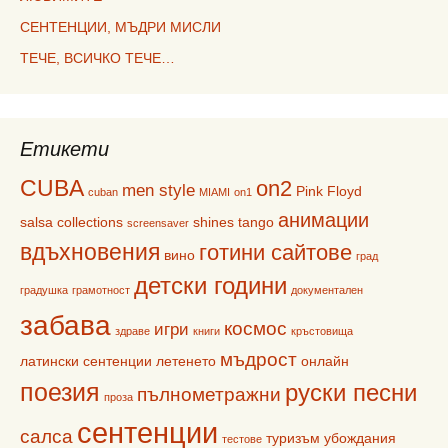
СЕНТЕНЦИИ, МЪДРИ МИСЛИ
ТЕЧЕ, ВСИЧКО ТЕЧЕ…
Етикети
CUBA
on2
men style
Pink Floyd
cuban
MIAMI
on1
анимации
salsa collections
shines
tango
screensaver
вдъхновения
готини сайтове
вино
град
детски години
градушка
грамотност
документален
забава
космос
игри
здраве
книги
кръстовища
мъдрост
латински сентенции
летенето
онлайн
поезия
руски песни
пълнометражни
проза
сентенции
салса
туризъм
убождания
тестове