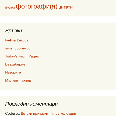
фотографи(я)
цитати
физика
Връзки
Ivelina Berova
svilendobrev.com
Today's Front Pages
Безхаберие
Изворите
Малкият принц
Последни коментари
Софи
за
Детски приказки – mp3 колекция