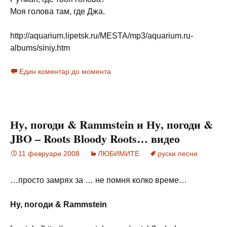
Моя голова там, где Джа.
http://aquarium.lipetsk.ru/MESTA/mp3/aquarium.ru-
albums/siniy.htm
Един коментар до момента
Ну, погоди & Rammstein и Ну, погоди &
JBO – Roots Bloody Roots… видео
11 февруари 2008
ЛЮБИМИТЕ
руски песни
…просто замрях за … не помня колко време…
Ну, погоди & Rammstein