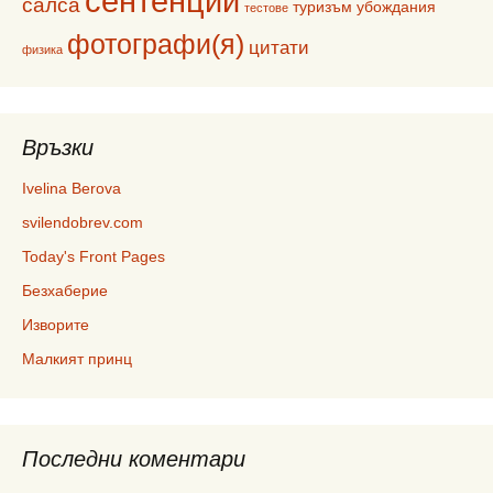
сентенции
салса
туризъм
убождания
тестове
фотографи(я)
цитати
физика
Връзки
Ivelina Berova
svilendobrev.com
Today's Front Pages
Безхаберие
Изворите
Малкият принц
Последни коментари