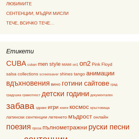
ЛЮБИМИТЕ
СЕНТЕНЦИИ, МЪДРИ МИСЛИ
ТЕЧЕ, ВСИЧКО ТЕЧЕ…
Етикети
CUBA
on2
men style
Pink Floyd
cuban
MIAMI
on1
анимации
salsa collections
shines
tango
screensaver
вдъхновения
готини сайтове
вино
град
детски години
градушка
грамотност
документален
забава
космос
игри
здраве
книги
кръстовища
мъдрост
латински сентенции
летенето
онлайн
поезия
руски песни
пълнометражни
проза