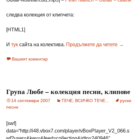
следва колекция от клипчета:
[HTML1]
Guitar – 
И
тук
сайта на колектива.
Продължете да четете
→
Вашият коментар
Група Любе – колекция песни, клипове
14 септември 2007
ТЕЧЕ, ВСИЧКО ТЕЧЕ...
руски
песни
[swf]
data=“http://i48.vbox7.com/player/vBoxPlayer_V2_066.s
wf?user=&key=&feed=collection&idto=240946″,