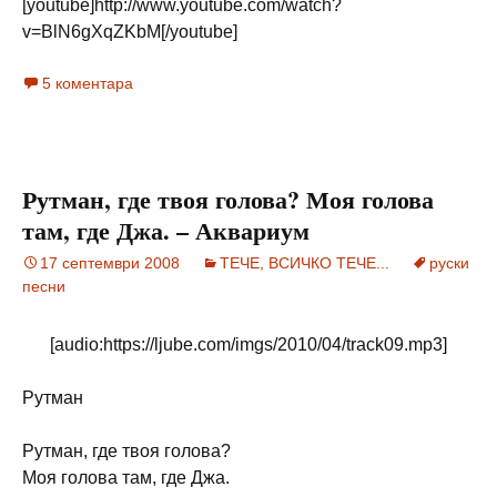
[youtube]http://www.youtube.com/watch?
v=BlN6gXqZKbM[/youtube]
5 коментара
Рутман, где твоя голова? Моя голова
там, где Джа. – Аквариум
17 септември 2008
ТЕЧЕ, ВСИЧКО ТЕЧЕ...
руски
песни
[audio:https://ljube.com/imgs/2010/04/track09.mp3]
Рутман
Рутман, где твоя голова?
Моя голова там, где Джа.