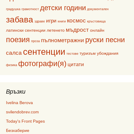
детски години
градушка
грамотност
документален
забава
космос
игри
здраве
книги
кръстовища
мъдрост
латински сентенции
летенето
онлайн
поезия
руски песни
пълнометражни
проза
сентенции
салса
туризъм
убождания
тестове
фотографи(я)
цитати
физика
Връзки
Ivelina Berova
svilendobrev.com
Today's Front Pages
Безхаберие