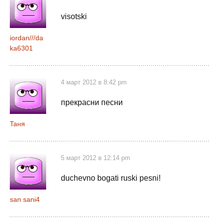
visotski
iordan///da
ka6301
4 март 2012 в 8:42 pm
прекрасни песни
Taня
5 март 2012 в 12:14 pm
duchevno bogati ruski pesni!
san sani4