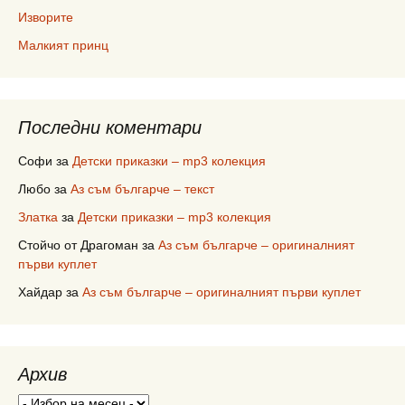
Изворите
Малкият принц
Последни коментари
Софи
за
Детски приказки – mp3 колекция
Любо
за
Аз съм българче – текст
Златка
за
Детски приказки – mp3 колекция
Стойчо от Драгоман
за
Аз съм българче – оригиналният
първи куплет
Хайдар
за
Аз съм българче – оригиналният първи куплет
Архив
Архив