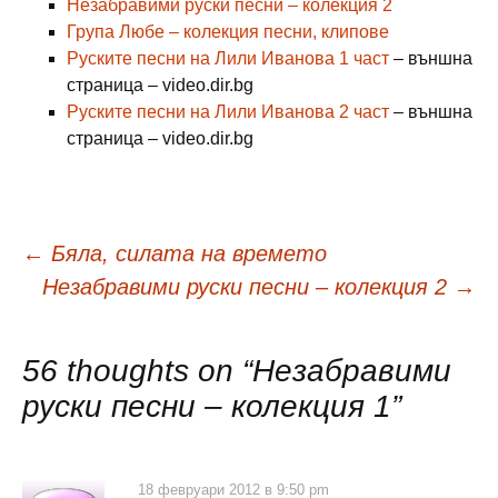
Незабравими руски песни – колекция 2
Група Любе – колекция песни, клипове
Руските песни на Лили Иванова 1 част
– външна
страница – video.dir.bg
Руските песни на Лили Иванова 2 част
– външна
страница – video.dir.bg
Навигация
←
Бяла, силата на времето
Незабравими руски песни – колекция 2
→
в
56 thoughts on “
Незабравими
публикациите
руски песни – колекция 1
”
18 февруари 2012 в 9:50 pm