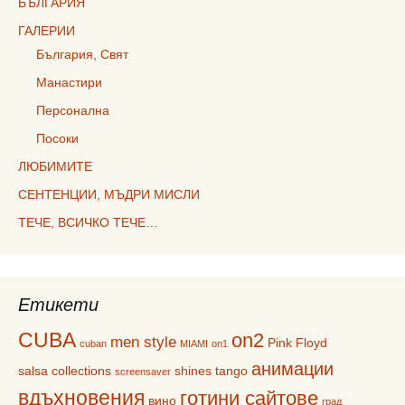
БЪЛГАРИЯ
ГАЛЕРИИ
България, Свят
Манастири
Персонална
Посоки
ЛЮБИМИТЕ
СЕНТЕНЦИИ, МЪДРИ МИСЛИ
ТЕЧЕ, ВСИЧКО ТЕЧЕ…
Етикети
CUBA
on2
men style
Pink Floyd
cuban
MIAMI
on1
анимации
salsa collections
shines
tango
screensaver
вдъхновения
готини сайтове
вино
град