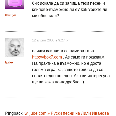
бих искала да си запиша тези песни и
клипове-възможно ли е? kak ?бихте ли
mariya
ми обяснили?
12 април 2008 в 9:27 pm
всички клипчета се намират във
http://vbox7.com
. Аз само ги показвам.
ljube
На практика е възможно, но е доста
голяма играчка, защото трябва да се
свалят едно по едно. Ако ви интересува
ще ви кажа по-подробно. :)
Pingback:
w.ljube.com » Руски песни на Лили Иванова