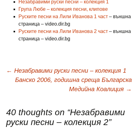
Незабравими руски песни – колекция 1
Група Любе – колекция песни, клипове
Руските песни на Лили Иванова 1 част
– външна
страница – video.dir.bg
Руските песни на Лили Иванова 2 част
– външна
страница – video.dir.bg
Навигация
←
Незабравими руски песни – колекция 1
Банско 2006, годишна среща Българска
в
Медийна Коалиция
→
публикациите
40 thoughts on “
Незабравими
руски песни – колекция 2
”