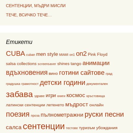
СЕНТЕНЦИИ, МЪДРИ МИСЛИ
ТЕЧЕ, ВСИЧКО ТЕЧЕ…
Етикети
CUBA
on2
men style
Pink Floyd
cuban
MIAMI
on1
анимации
salsa collections
shines
tango
screensaver
вдъхновения
готини сайтове
вино
град
детски години
градушка
грамотност
документален
забава
космос
игри
здраве
книги
кръстовища
мъдрост
латински сентенции
летенето
онлайн
поезия
руски песни
пълнометражни
проза
сентенции
салса
туризъм
убождания
тестове