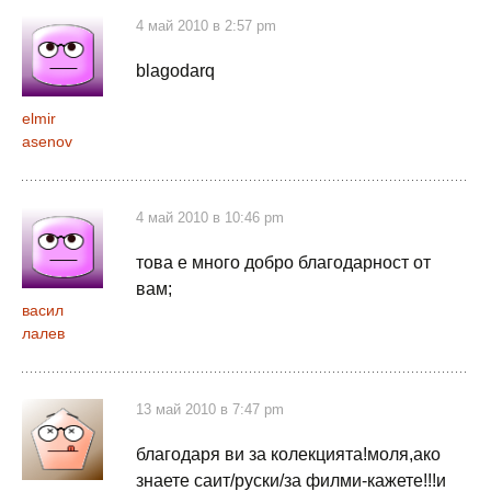
4 май 2010 в 2:57 pm
blagodarq
elmir
asenov
4 май 2010 в 10:46 pm
това е много добро благодарност от
вам;
васил
лалев
13 май 2010 в 7:47 pm
благодаря ви за колекцията!моля,ако
знаете саит/руски/за филми-кажете!!!и