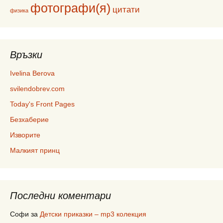
фотографи(я)
цитати
физика
Връзки
Ivelina Berova
svilendobrev.com
Today's Front Pages
Безхаберие
Изворите
Малкият принц
Последни коментари
Софи
за
Детски приказки – mp3 колекция