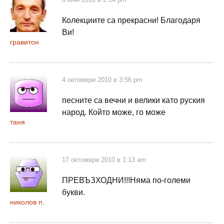
Колекциите са прекрасни! Благодаря
Ви!
гравитон
4 октомври 2010 в 3:56 pm
песните са вечни и велики като руския
народ. Който може, го може
таня
17 октомври 2010 в 1:13 am
ПРЕВЪЗХОДНИ!!!Няма по-големи
букви.
николов п.