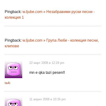
Pingback:
w.ljube.com » Незабравими руски песни -
колекция 1
Pingback:
w.ljube.com » Група Любе - колекция песни,
клипове
22 март 2008 в 12:29 pm
mn e qka tazi pesen!!
ta4i
11 април 2008 в 10:26 pm