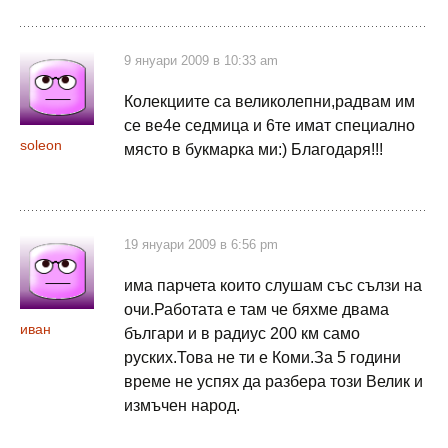
9 януари 2009 в 10:33 am
Колекциите са великолепни,радвам им
се ве4е седмица и 6те имат специално
soleon
място в букмарка ми:) Благодаря!!!
19 януари 2009 в 6:56 pm
има парчета които слушам със сълзи на
очи.Работата е там че бяхме двама
иван
българи и в радиус 200 км само
руских.Това не ти е Коми.За 5 години
време не успях да разбера този Велик и
измъчен народ.