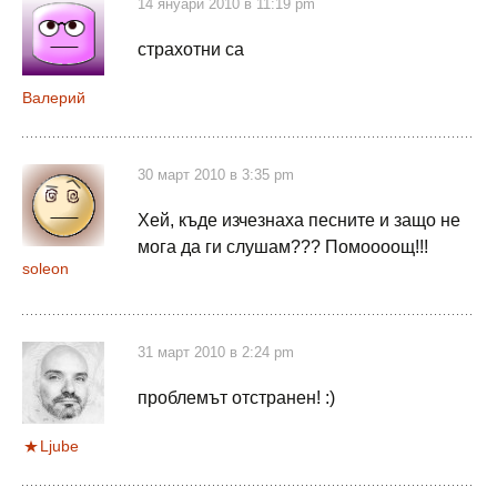
14 януари 2010 в 11:19 pm
страхотни са
Валерий
30 март 2010 в 3:35 pm
Хей, къде изчезнаха песните и защо не
мога да ги слушам??? Помоооощ!!!
soleon
31 март 2010 в 2:24 pm
проблемът отстранен! :)
Ljube