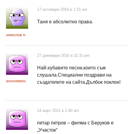
17 октомври 2010 в 1:15 am
Таня е абсолютно права.
николов п.
27 декември 2010 в 11:31 pm
Най-хубавите песни,които съм
слушала.Специални поздрави на
анонимен
създателите на сайта.Дълбок поклон!
14 март 2011 в 2:40 am
петар петров – филма с Беруков е
„Участок“