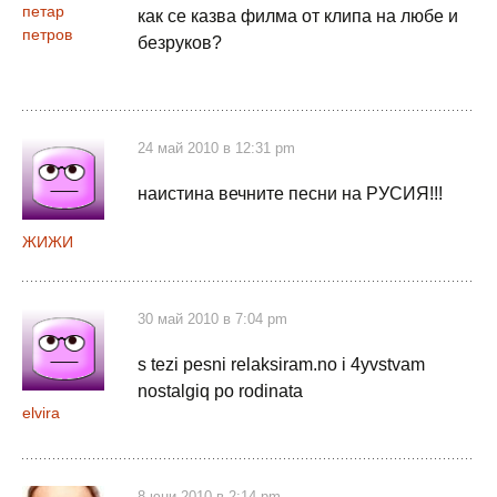
петар
как се казва филма от клипа на любе и
петров
безруков?
24 май 2010 в 12:31 pm
наистина вечните песни на РУСИЯ!!!
ЖИЖИ
30 май 2010 в 7:04 pm
s tezi pesni relaksiram.no i 4yvstvam
nostalgiq po rodinata
elvira
8 юни 2010 в 2:14 pm