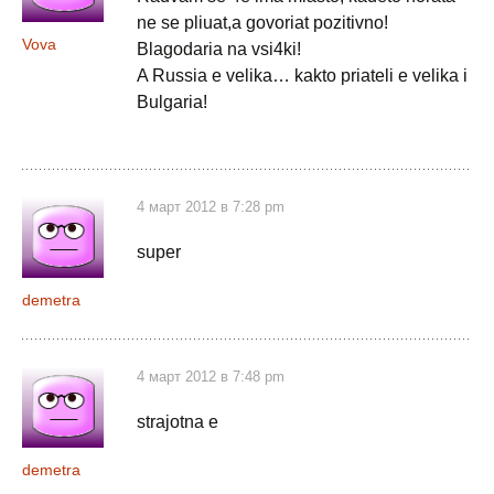
ne se pliuat,a govoriat pozitivno!
Vova
Blagodaria na vsi4ki!
A Russia e velika… kakto priateli e velika i
Bulgaria!
4 март 2012 в 7:28 pm
super
demetra
4 март 2012 в 7:48 pm
strajotna e
demetra