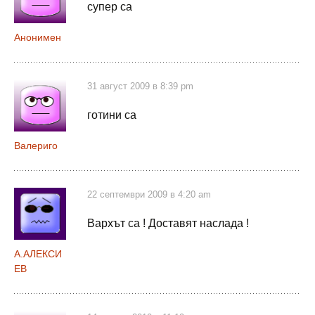
супер са
Анонимен
31 август 2009 в 8:39 pm
готини са
Валериго
22 септември 2009 в 4:20 am
Вархът са ! Доставят наслада !
А.АЛЕКСИ
ЕВ