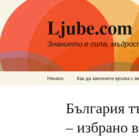
Към
съдържанието
Ljube.com
Знанието е сила, мъдрос
Начало
Как да започнете връзка с м
България т
– избрано 