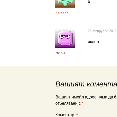
6
ruksana
13 февруари 2012
якооо
Nicole
Вашият комент
Вашият имейл адрес няма да б
отбелязани с
*
Коментар:
*