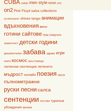
CUBA
men style
cuban
MIAMI
on1
on2
Pink Floyd
salsa collections
анимации
shines
tango
screensaver
вдъхновения
вино
готини сайтове
град
градушка
детски години
грамотност
забава
игри
документален
здраве
космос
книги
кръстовища
латински сентенции
летенето
поезия
мъдрост
онлайн
проза
пълнометражни
руски песни
салса
сентенции
туризъм
тестове
убождания
физика