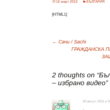
16 март 2010
БЪЛГАРИЯ
[HTML1]
Навигация
←
Сачи / Sachi
ГРАЖДАНСКА П
в
ЗА
публикациите
2 thoughts on “
Бъ
– избрано видео
”
29 август 2011 в 