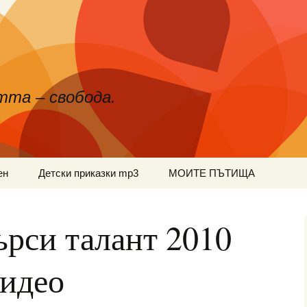
тта – свобода.
ен
Детски приказки mp3
МОИТЕ ПЪТИЩА
ърси талант 2010
видео