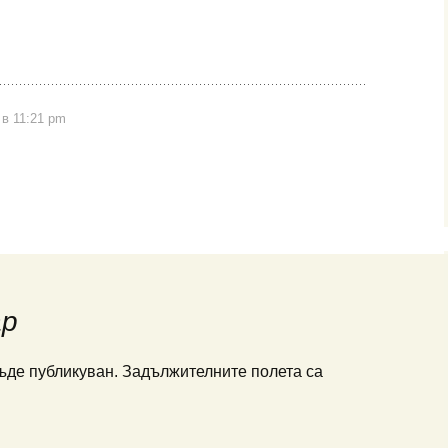
 в 11:21 pm
ар
ъде публикуван.
Задължителните полета са