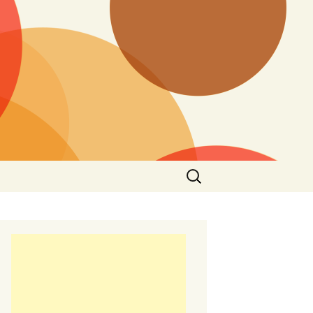
Търсене
за: