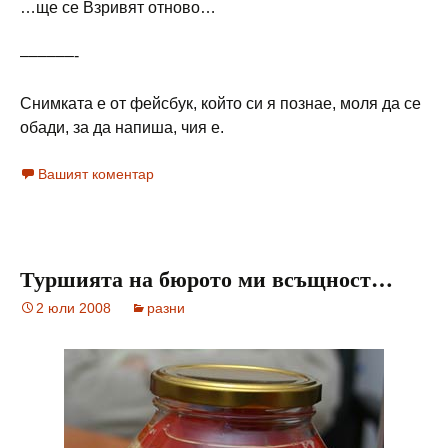
…ще се Взривят отново…
––––––-
Снимката е от фейсбук, който си я познае, моля да се
обади, за да напиша, чия е.
Вашият коментар
Туршията на бюрото ми всъщност…
2 юли 2008
разни