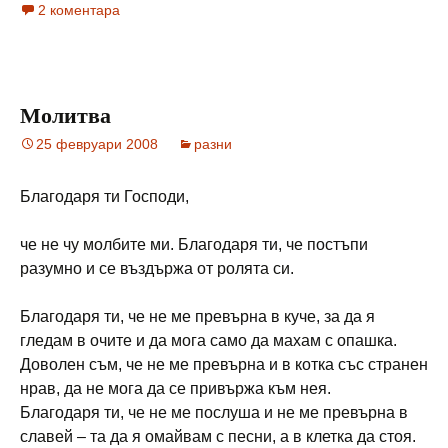
2 коментара
Молитва
25 февруари 2008
разни
Благодаря ти Господи,
че не чу молбите ми. Благодаря ти, че постъпи
разумно и се въздържа от ролята си.
Благодаря ти, че не ме превърна в куче, за да я
гледам в очите и да мога само да махам с опашка.
Доволен съм, че не ме превърна и в котка със странен
нрав, да не мога да се привържа към нея.
Благодаря ти, че не ме послуша и не ме превърна в
славей – та да я омайвам с песни, а в клетка да стоя.