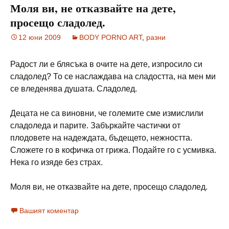
Моля ви, не отказвайте на дете,
просещо сладолед.
12 юни 2009
BODY PORNO ART
,
разни
Радост ли е блясъка в очите на дете, изпросило си
сладолед? То се наслаждава на сладостта, на мен ми
се вледенява душата. Сладолед.
Децата не са виновни, че големите сме измислили
сладоледа и парите. Забъркайте частички от
плодовете на надеждата, бъдещето, нежността.
Сложете го в кофичка от грижа. Подайте го с усмивка.
Нека го изяде без страх.
Моля ви, не отказвайте на дете, просещо сладолед.
Вашият коментар