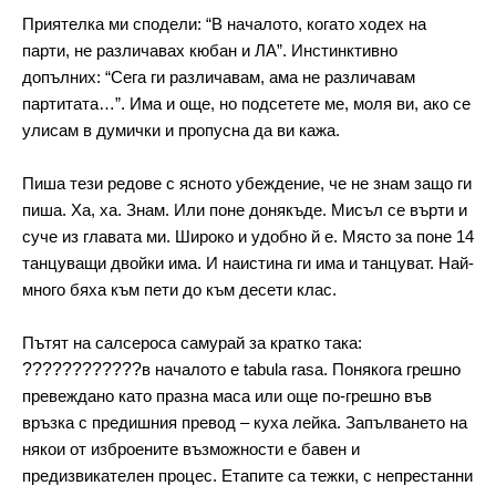
Приятелка ми сподели: “В началото, когато ходех на 
парти, не различавах кюбан и ЛА”. Инстинктивно 
допълних: “Сега ги различавам, ама не различавам 
партитата…”. Има и още, но подсетете ме, моля ви, ако се 
улисам в думички и пропусна да ви кажа.
Пиша тези редове с ясното убеждение, че не знам защо ги 
пиша. Ха, ха. Знам. Или поне донякъде. Мисъл се върти и 
суче из главата ми. Широко и удобно й е. Място за поне 14 
танцуващи двойки има. И наистина ги има и танцуват. Най-
много бяха към пети до към десети клас.
Пътят на салсероса самурай за кратко така: 
????????????
в началото е tabula rasa. Понякога грешно 
превеждано като празна маса или още по-грешно във 
връзка с предишния превод – куха лейка. Запълването на 
някои от изброените възможности е бавен и 
предизвикателен процес. Етапите са тежки, с непрестанни 