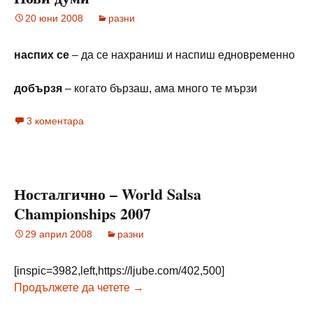
20 юни 2008
разни
наспих се
– да се нахраниш и наспиш едновременно
добързя
– когато бързаш, ама много те мързи
3 коментара
Носталгично – World Salsa
Championships 2007
29 април 2008
разни
[inspic=3982,left,https://ljube.com/402,500]
Носталгично – World Salsa Champi
Продължете да четете
→