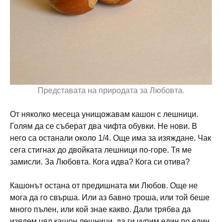
Представата на природата за Любовта.
От няколко месеца унищожавам кашон с лешници.
Голям да се съберат два чифта обувки. Не нови. В
него са останали около 1/4. Още има за изяждане. Чак
сега стигнах до двойката лешници по-горе. Тя ме
замисли. За Любовта. Кога идва? Кога си отива?
Кашонът остана от предишната ми Любов. Още не
мога да го свърша. Или аз бавно троша, или той беше
много пълен, или кой знае какво. Дали трябва да
изядем цял кашон лешници, да ги чупим един по един,