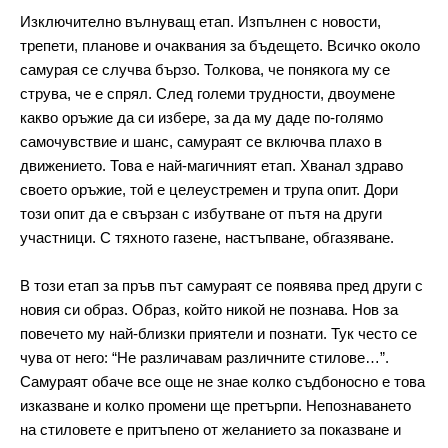
Изключително вълнуващ етап. Изпълнен с новости, 
трепети, планове и очаквания за бъдещето. Всичко около 
самурая се случва бързо. Толкова, че понякога му се 
струва, че е спрял. След големи трудности, двоумене 
какво оръжие да си избере, за да му даде по-голямо 
самочувствие и шанс, самураят се включва плахо в 
движението. Това е най-магичният етап. Хванал здраво 
своето оръжие, той е целеустремен и трупа опит. Дори 
този опит да е свързан с избутване от пътя на други 
участници. С тяхното газене, настъпване, обгазяване.
В този етап за пръв път самураят се появява пред други с 
новия си образ. Образ, който никой не познава. Нов за 
повечето му най-близки приятели и познати. Тук често се 
чува от него: “Не различавам различните стилове…”. 
Самураят обаче все още не знае колко съдбоносно е това 
изказване и колко промени ще претърпи. Непознаването 
на стиловете е притъпено от желанието за показване и 