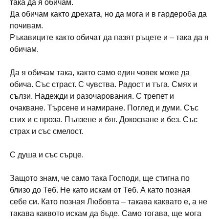
така да я обичам.
Да обичам както дрехата, но да мога и в гардероба да
почивам.
Ръкавиците както обичат да пазят ръцете и – така да я
обичам.
Да я обичам така, както само един човек може да
обича. Със страст. С чувства. Радост и тъга. Смях и
сълзи. Надежди и разочарования. С трепет и
очакване. Търсене и намиране. Поглед и думи. Със
стих и с проза. Пълзене и бяг. Докосване и без. Със
страх и със смелост.
С душа и със сърце.
Защото знам, че само така Господи, ще стигна по
близо до Теб. Не като искам от Теб. А като позная
себе си. Като позная Любовта – такава каквато е, а не
такава каквото искам да бъде. Само тогава, ще мога