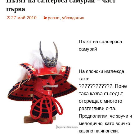
първа
27 май 2010
разни
,
убождания
Пътят на салсероса 
самурай
На японски изглежда 
така:
????????????. Поне 
така казва съседът 
отсреща с многото 
разтегливи о-та.
Предполагам, че звучи и 
мелодично, като всичко 
казано на японски.