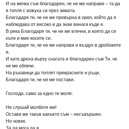
И на мечка съм благодарен, че не ме направи – та да
я топля с кожуха си през зимата.
Благодаря ти, че не ме превърна в орел, който да я
наблюдава от високо и да знае винаги къде е.
В река Благодаря ти, че не ме втечни, в която да се
къпе и мие косите си.
Благодаря ти, че не ме направи и въздух в дробовете
и.
И като дреха върху снагата и благодарен съм Ти, че
не ме облече.
На ръкавици да топлят прекрасните и ръце,
Благодаря ти, че не ме постави.
Господи, само за едно те моля:
Не слушай молбите ми!
Остави ме такъв какъвто съм – несъвършен.
Но човек.
За да мога да я