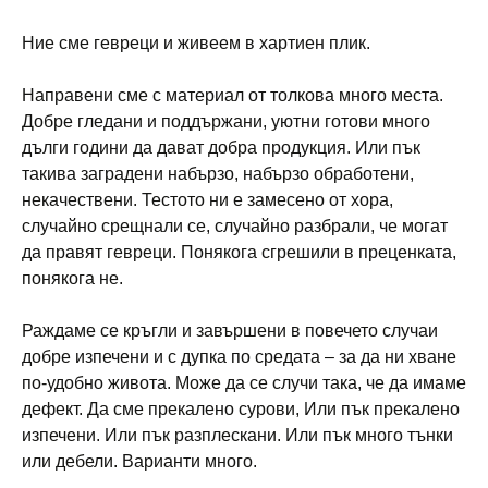
Ние сме гевреци и живеем в хартиен плик.
Направени сме с материал от толкова много места.
Добре гледани и поддържани, уютни готови много
дълги години да дават добра продукция. Или пък
такива заградени набързо, набързо обработени,
некачествени. Тестото ни е замесено от хора,
случайно срещнали се, случайно разбрали, че могат
да правят гевреци. Понякога сгрешили в преценката,
понякога не.
Раждаме се кръгли и завършени в повечето случаи
добре изпечени и с дупка по средата – за да ни хване
по-удобно живота. Може да се случи така, че да имаме
дефект. Да сме прекалено сурови, Или пък прекалено
изпечени. Или пък разплескани. Или пък много тънки
или дебели. Варианти много.