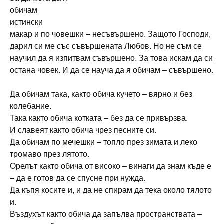
обичам
истински
макар и по човешки – несъвършено. Защото Господи,
дарил си ме със съвършената Любов. Но не съм се
научил да я изпитвам съвършено. За това искам да си
остана човек. И да се науча да я обичам – съвършено.
Да обичам така, както обича кучето – вярно и без
колебание.
Така както обича котката – без да се привързва.
И славеят както обича чрез песните си.
Да обичам по мечешки – топло през зимата и леко
тромаво през лятото.
Орелът както обича от високо – винаги да знам къде е
– да е готов да се спусне при нужда.
Да къпя косите и, и да не спирам да тека около тялото
и.
Въздухът както обича да запълва пространствата –