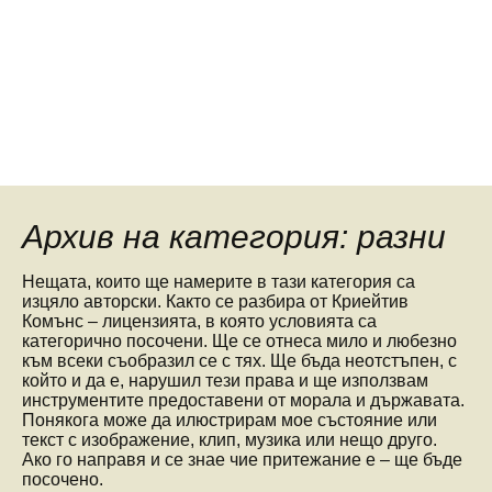
Архив на категория: разни
Нещата, които ще намерите в тази категория са
изцяло авторски. Както се разбира от Криейтив
Комънс – лицензията, в която условията са
категорично посочени. Ще се отнеса мило и любезно
към всеки съобразил се с тях. Ще бъда неотстъпен, с
който и да е, нарушил тези права и ще използвам
инструментите предоставени от морала и държавата.
Понякога може да илюстрирам мое състояние или
текст с изображение, клип, музика или нещо друго.
Ако го направя и се знае чие притежание е – ще бъде
посочено.