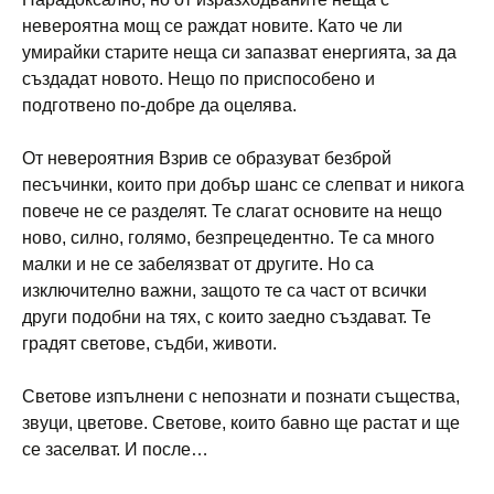
невероятна мощ се раждат новите. Като че ли
умирайки старите неща си запазват енергията, за да
създадат новото. Нещо по приспособено и
подготвено по-добре да оцелява.
От невероятния Взрив се образуват безброй
песъчинки, които при добър шанс се слепват и никога
повече не се разделят. Те слагат основите на нещо
ново, силно, голямо, безпрецедентно. Те са много
малки и не се забелязват от другите. Но са
изключително важни, защото те са част от всички
други подобни на тях, с които заедно създават. Те
градят светове, съдби, животи.
Светове изпълнени с непознати и познати същества,
звуци, цветове. Светове, които бавно ще растат и ще
се заселват. И после…