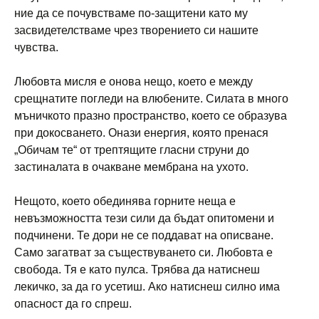
ние да се почувстваме по-защитени като му
засвидетелстваме чрез творението си нашите
чувства.
Любовта мисля е онова нещо, което е между
срещнатите погледи на влюбените. Силата в много
мъничкото празно пространство, което се образува
при докосването. Онази енергия, която пренася
„Обичам те“ от трептящите гласни струни до
застиналата в очакване мембрана на ухото.
Нещото, което обединява горните неща е
невъзможността тези сили да бъдат опитомени и
подчинени. Те дори не се поддават на описване.
Само загатват за съществуването си. Любовта е
свобода. Тя е като пулса. Трябва да натиснеш
лекичко, за да го усетиш. Ако натиснеш силно има
опасност да го спреш.