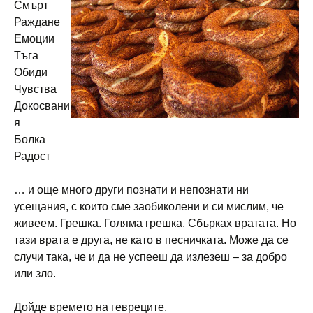
Смърт
Раждане
Емоции
Тъга
Обиди
Чувства
Докосвани
я
Болка
Радост
… и още много други познати и непознати ни
усещания, с които сме заобиколени и си мислим, че
живеем. Грешка. Голяма грешка. Сбърках вратата. Но
тази врата е друга, не като в песничката. Може да се
случи така, че и да не успееш да излезеш – за добро
или зло.
Дойде времето на гевреците.