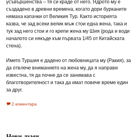
усъвършенства – тя си краде от него. Ядрото му е
създадено в древни времена, когато дори бурканите
нямаха капачки от Великия Тур. Както историята
казва, че зад всеки велик мъж стои една жена, така и
тук зад него стои и го крепи жена му Шия (рода и води
началото си някъде към първата 1/45 от Китайската
стена).
Името Туршия е дадено от любовницата му (Ракия), за
да отвлече вниманието на жена му, да я направи
известна, тя да почне да се занимава с
благотворителност и така да имат повече време един
за друг.
2 коментара
Нови думи