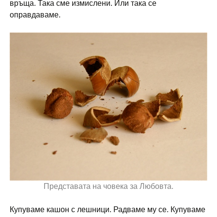
връща. Така сме измислени. Или така се
оправдаваме.
Представата на човека за Любовта.
Купуваме кашон с лешници. Радваме му се. Купуваме