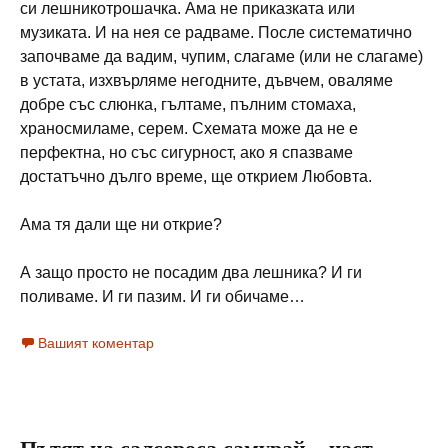
си лешникотрошачка. Ама не приказката или
музиката. И на нея се радваме. После систематично
започваме да вадим, чупим, слагаме (или не слагаме)
в устата, изхвърляме негодните, дъвчем, оваляме
добре със слюнка, гълтаме, пълним стомаха,
храносмиламе, серем. Схемата може да не е
перфектна, но със сигурност, ако я спазваме
достатъчно дълго време, ще открием Любовта.
Ама тя дали ще ни открие?
А защо просто не посадим два лешника? И ги
поливаме. И ги пазим. И ги обичаме…
Вашият коментар
Пътят на салсероса самурай – част