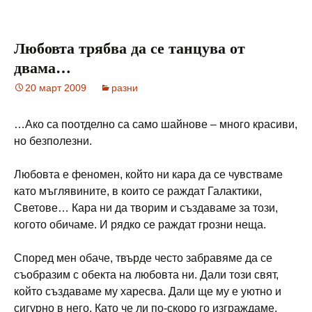
Любовта трябва да се танцува от
двама…
20 март 2009
разни
…Ако са поотделно са само шайнове – много красиви,
но безполезни.
Любовта е феномен, който ни кара да се чувстваме
като мъглявините, в които се раждат Галактики,
Светове… Кара ни да творим и създаваме за този,
когото обичаме. И рядко се раждат грозни неща.
Според мен обаче, твърде често забравяме да се
съобразим с обекта на любовта ни. Дали този свят,
който създаваме му харесва. Дали ще му е уютно и
сигурно в него. Като че ли по-скоро го изграждаме,