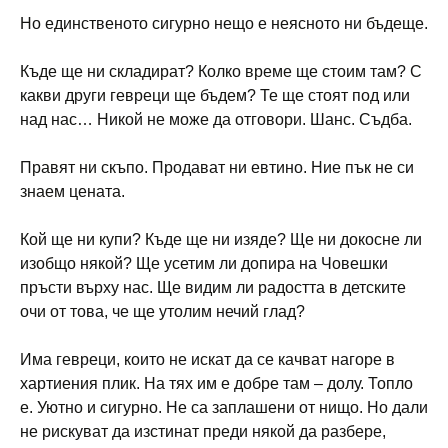
Но единственото сигурно нещо е неясното ни бъдеще.
Къде ще ни складират? Колко време ще стоим там? С
какви други гевреци ще бъдем? Те ще стоят под или
над нас… Никой не може да отговори. Шанс. Съдба.
Правят ни скъпо. Продават ни евтино. Ние пък не си
знаем цената.
Кой ще ни купи? Къде ще ни изяде? Ще ни докосне ли
изобщо някой? Ще усетим ли допира на Човешки
пръсти върху нас. Ще видим ли радостта в детските
очи от това, че ще утолим нечий глад?
Има гевреци, които не искат да се качват нагоре в
хартиения плик. На тях им е добре там – долу. Топло
е. Уютно и сигурно. Не са заплашени от нищо. Но дали
не рискуват да изстинат преди някой да разбере,