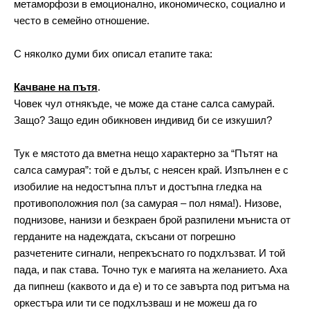
метаморфози в емоционално, икономическо, социално и 
често в семейно отношение.
С няколко думи бих описал етапите така:
Качване на пътя
. 
Човек чул отнякъде, че може да стане салса самурай. 
Защо? Защо един обикновен индивид би се изкушил? 
Тук е мястото да вметна нещо характерно за “Пътят на 
салса самурая”: той е дълъг, с неясен край. Изпълнен е с 
изобилие на недостъпна плът и достъпна гледка на 
противоположния пол (за самурая – пол няма!). Низове, 
поднизове, нанизи и безкраен брой разпилени мъниста от 
герданите на надеждата, скъсани от погрешно 
разчетените сигнали, непрекъснато го подхлъзват. И той 
пада, и пак става. Точно тук е магията на желанието. Аха 
да пипнеш (каквото и да е) и то се завърта под ритъма на 
оркестъра или ти се подхлъзваш и не можеш да го 