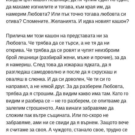
да махаме изгнилите и тогава, към края им, да
намерим Любовта? Или пък точно тогава любовта си
отива? Спомените. Желанията. И идва новият кашон?
Прилича ми този кашон на представата ни за
Любовта. Че трябва да се търси, а не тя да ни
открива. Че трябва да се ровят и чупят неизброим
брой лешници (разбирай жени, мъже и прочие), за да
я намериш. След това да изкараш ядката, да я
разгледаш самодоволно и после да я схрускаш и
оваляш в слюнка. И да си доволен, Че ти си го
направил, а не някой друг. За да разберем Любовта,
трябва да я строшим. Да видим какво има там. Като го
видим и разбира се – не го разберем, се опитваме да
залепим строшеното. Ама винаги забравяме да
сложим пак вътре същината. Или по-скоро не
забравяме, ами ни се свиди да я върнем. Защото вече
я считаме за своя. А чуждото, станало свое, трудно се