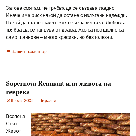
Затова смятам, че трябва да се създава заедно.
Иначе има риск някой да остане с излъгани надежди.
Някой да стане тъжен. Бих се изразил така: Любовта
трябва да се танцува от двама. Ако са поотделно са
само шайнове – много красиви, но безполезни.
Вашият коментар
Supernova Remnant или живота на
геврека
8 юли 2008
разни
Вселена
Свят
Живот