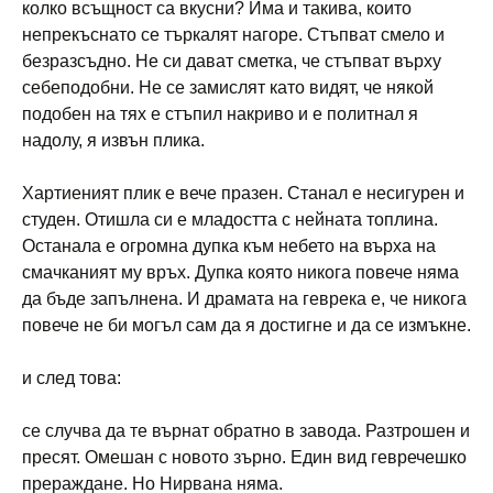
колко всъщност са вкусни? Има и такива, които
непрекъснато се търкалят нагоре. Стъпват смело и
безразсъдно. Не си дават сметка, че стъпват върху
себеподобни. Не се замислят като видят, че някой
подобен на тях е стъпил накриво и е политнал я
надолу, я извън плика.
Хартиеният плик е вече празен. Станал е несигурен и
студен. Отишла си е младостта с нейната топлина.
Останала е огромна дупка към небето на върха на
смачканият му връх. Дупка която никога повече няма
да бъде запълнена. И драмата на геврека е, че никога
повече не би могъл сам да я достигне и да се измъкне.
и след това:
се случва да те върнат обратно в завода. Разтрошен и
пресят. Омешан с новото зърно. Един вид гевречешко
прераждане. Но Нирвана няма.