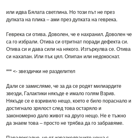
или идва Бялата светлина. Но този път не през
дупката на плика – ами през дупката на геврека.
Геврека си отива. Доволен, че е нахранил. Доволен че
са го избрали. Отива си отритнат поради дефекта си.
Отива си и дава сили на някого. Изтъркулва се. Отива
си нахапан. Или пък цял. Опипан или недокоснат.
*** <- звездички не разделител
Дали се замисляме, че за да се родят милиардите
звезди, Галактики някъде е имало голям Взрив.
Някъде се е взривило нещо, което е било пораснало и
достигнало зрялост след това остаряло и
закономерно дало живот на друго нещо. Не е тъжно
да знаем това – просто не трябва да го забравяме.
Парадоксално, но от изразходваните неща с