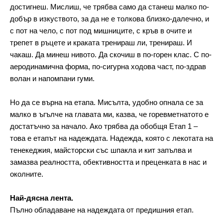
достигнеш. Мислиш, че трябва само да станеш малко по-
добър в изкуството, за да не е толкова близко-далечно, и 
с пот на чело, с пот под мишниците, с кръв в очите и 
трепет в ръцете и краката тренираш ли, тренираш. И 
чакаш. Да минеш нивото. Да скочиш в по-горен клас. С по-
аеродинамична форма, по-сигурна ходова част, по-здрав 
волан и напомпани гуми.
Но да се върна на етапа. Мисълта, удобно опнала се за 
малко в ъгълче на главата ми, казва, че горевметнатото е 
достатъчно за начало. Ако трябва да обобщя Етап 1 – 
това е етапът на надеждата. Надежда, която с лекотата на 
тенекеджия, майсторски със шпакла и кит запълва и 
замазва реалността, обективността и преценката в нас и 
околните.
Най-дясна лента.
Пълно обладаване на надеждата от предишния етап.