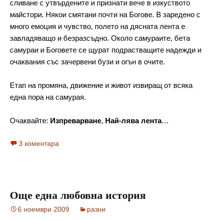
сливане с утвърдените и признати вече в изкуството 
майстори. Някои смятани почти на Богове. В заредено с 
много емоция и чувство, полето на дясната лента е 
завладяващо и безразсъдно. Около самураите, бета 
самураи и Боговете се щурат подрастващите надежди и 
очаквания със зачервени бузи и огън в очите.
Етап на промяна, движение и живот извиращ от всяка 
една пора на самурая.
Очаквайте: 
Изпреварване
, 
Най-лява лента
…
3 коментара
Още една любовна история
6 ноември 2009
разни