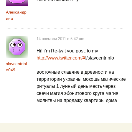
Александр
ина
14 ноември 2011 в 5:42 am
Hi! i’m Re-twit you post: to my
http://www.twitter.com/#
!/slavcentrinfo
slavcentrinf
o049
восточные славяне в древности на
территории украины мокошь магические
ритуалы 1 лунный день месть через
свечи магия эбонитового круга магия
молитвы на продажу квартиры дома