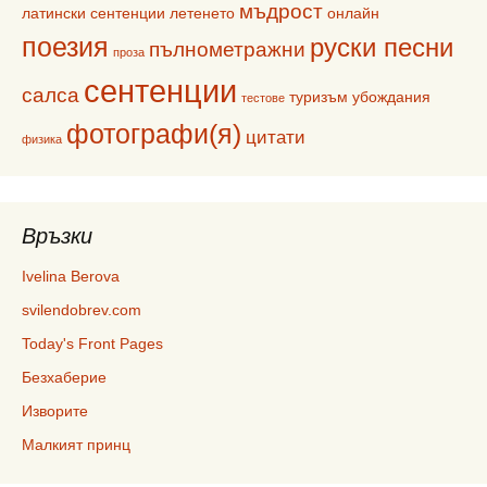
мъдрост
латински сентенции
летенето
онлайн
поезия
руски песни
пълнометражни
проза
сентенции
салса
туризъм
убождания
тестове
фотографи(я)
цитати
физика
Връзки
Ivelina Berova
svilendobrev.com
Today's Front Pages
Безхаберие
Изворите
Малкият принц