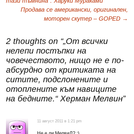
тази тъмнина“. Харуки Мураками
публикациите
Продава се американски, оригинален,
моторен скутер – GOPED
→
2 thoughts on “
„От всички
нелепи постъпки на
човечеството, нищо не е по-
абсурдно от критиката на
ситите, подслонените и
отоплените към навиците
на бедните.“ Херман Мелвин
”
11 август 2011 в 1:21 pm
Не е ли МелвиЛ? ;)