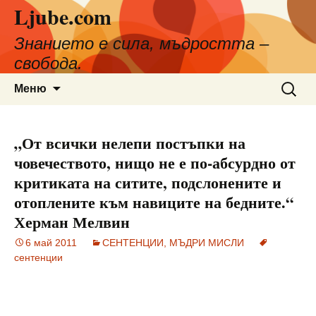
Ljube.com
Към
съдържанието
Знанието е сила, мъдростта –
свобода.
Търсен
Меню
за:
„От всички нелепи постъпки на
човечеството, нищо не е по-абсурдно от
критиката на ситите, подслонените и
отоплените към навиците на бедните.“
Херман Мелвин
6 май 2011
СЕНТЕНЦИИ, МЪДРИ МИСЛИ
сентенции