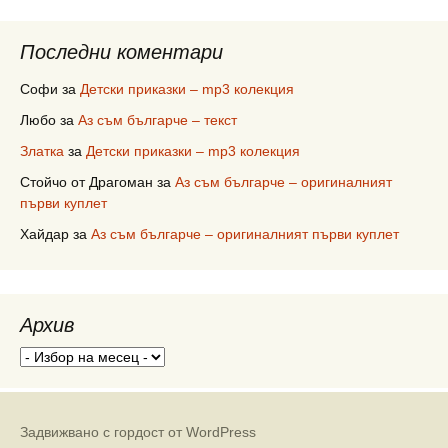
Последни коментари
Софи
за
Детски приказки – mp3 колекция
Любо
за
Аз съм българче – текст
Златка
за
Детски приказки – mp3 колекция
Стойчо от Драгоман
за
Аз съм българче – оригиналният
първи куплет
Хайдар
за
Аз съм българче – оригиналният първи куплет
Архив
Архив
Задвижвано с гордост от WordPress