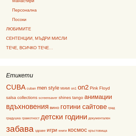
Манастири
Персонална
Посоки
ЛЮБИМИТЕ
СЕНТЕНЦИИ, МЪДРИ МИСЛИ
ТЕЧЕ, ВСИЧКО ТЕЧЕ…
Етикети
CUBA
on2
men style
Pink Floyd
cuban
MIAMI
on1
анимации
salsa collections
shines
tango
screensaver
вдъхновения
готини сайтове
вино
град
детски години
градушка
грамотност
документален
забава
космос
игри
здраве
книги
кръстовища