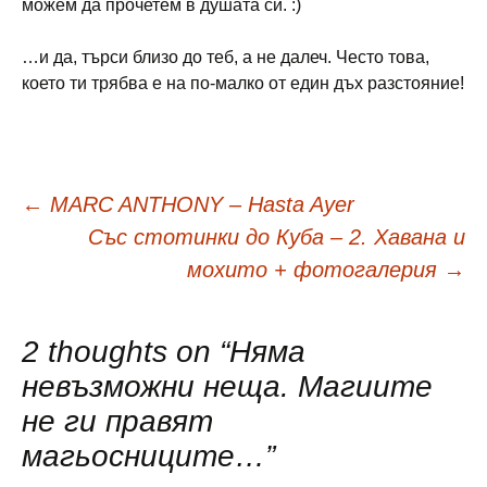
можем да прочетем в душата си. :)
…и да, търси близо до теб, а не далеч. Често това,
което ти трябва е на по-малко от един дъх разстояние!
Навигация
←
MARC ANTHONY – Hasta Ayer
Със стотинки до Куба – 2. Хавана и
в
мохито + фотогалерия
→
публикациите
2 thoughts on “
Няма
невъзможни неща. Магиите
не ги правят
магьосниците…
”