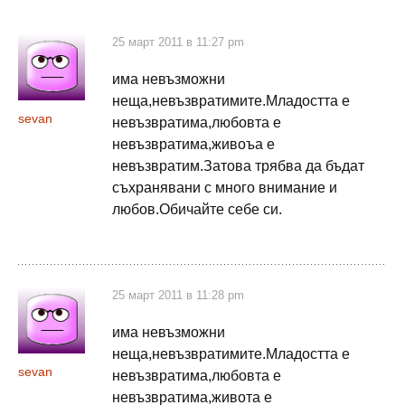
25 март 2011 в 11:27 pm
има невъзможни
неща,невъзвратимите.Младостта е
sevan
невъзвратима,любовта е
невъзвратима,живоъа е
невъзвратим.Затова трябва да бъдат
съхранявани с много внимание и
любов.Обичайте себе си.
25 март 2011 в 11:28 pm
има невъзможни
неща,невъзвратимите.Младостта е
sevan
невъзвратима,любовта е
невъзвратима,живота е