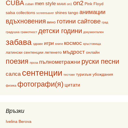
CUBA
on2
men style
Pink Floyd
cuban
MIAMI
on1
анимации
salsa collections
shines
tango
screensaver
вдъхновения
готини сайтове
вино
град
детски години
градушка
грамотност
документален
забава
космос
игри
здраве
книги
кръстовища
мъдрост
латински сентенции
летенето
онлайн
поезия
руски песни
пълнометражни
проза
сентенции
салса
туризъм
убождания
тестове
фотографи(я)
цитати
физика
Връзки
Ivelina Berova