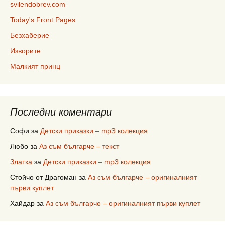
svilendobrev.com
Today's Front Pages
Безхаберие
Изворите
Малкият принц
Последни коментари
Софи
за
Детски приказки – mp3 колекция
Любо
за
Аз съм българче – текст
Златка
за
Детски приказки – mp3 колекция
Стойчо от Драгоман
за
Аз съм българче – оригиналният
първи куплет
Хайдар
за
Аз съм българче – оригиналният първи куплет