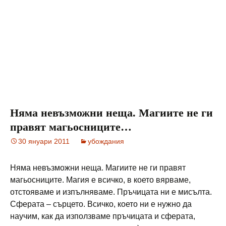
Няма невъзможни неща. Магиите не ги
правят магьосниците…
30 януари 2011
убождания
Няма невъзможни неща. Магиите не ги правят
магьосниците. Магия е всичко, в което вярваме,
отстояваме и изпълняваме. Пръчицата ни е мисълта.
Сферата – сърцето. Всичко, което ни е нужно да
научим, как да използваме пръчицата и сферата,