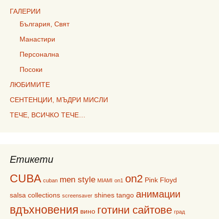
ГАЛЕРИИ
България, Свят
Манастири
Персонална
Посоки
ЛЮБИМИТЕ
СЕНТЕНЦИИ, МЪДРИ МИСЛИ
ТЕЧЕ, ВСИЧКО ТЕЧЕ…
Етикети
CUBA
on2
men style
Pink Floyd
cuban
MIAMI
on1
анимации
salsa collections
shines
tango
screensaver
вдъхновения
готини сайтове
вино
град