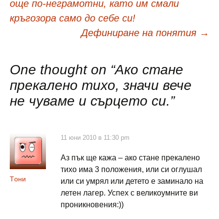
в
още по-неграмотни, като им смали
кръгозора само до себе си!
публикациите
Дефиниране на понятия
→
One thought on “
Ако стане
прекалено тихо, значи вече
не чуваме и сърцето си.
”
11 юни 2010 в 11:30 pm
Аз пък ще кажа – ако стане прекалено
тихо има 3 положения, или си оглушал
Tони
или си умрял или детето е заминало на
летен лагер. Успех с великоумните ви
проникновения:))