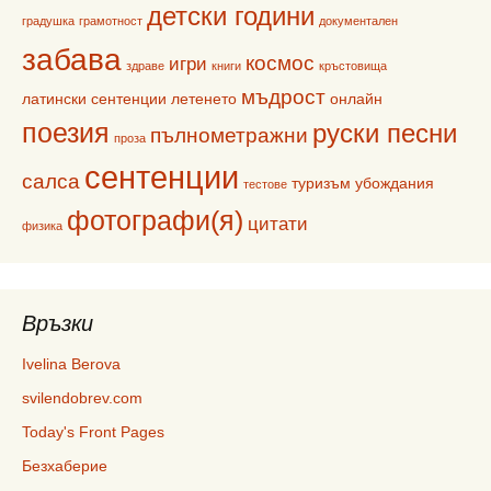
детски години
градушка
грамотност
документален
забава
космос
игри
здраве
книги
кръстовища
мъдрост
латински сентенции
летенето
онлайн
поезия
руски песни
пълнометражни
проза
сентенции
салса
туризъм
убождания
тестове
фотографи(я)
цитати
физика
Връзки
Ivelina Berova
svilendobrev.com
Today's Front Pages
Безхаберие