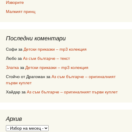
Изворите
Малкият принц
Последни коментари
Софи
за
Детски приказки – mp3 колекция
Любо
за
Аз съм българче – текст
Златка
за
Детски приказки – mp3 колекция
Стойчо от Драгоман
за
Аз съм българче – оригиналният
първи куплет
Хайдар
за
Аз съм българче – оригиналният първи куплет
Архив
Архив