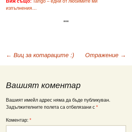
Виж също:
Tango – едни от любимите ми
изпълнения…
***
Навигация
←
Виц за котараците :)
Отражение
→
в
Вашият коментар
публикациите
Вашият имейл адрес няма да бъде публикуван.
Задължителните полета са отбелязани с
*
Коментар:
*