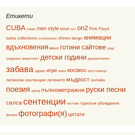
Етикети
CUBA
on2
men style
Pink Floyd
cuban
MIAMI
on1
анимации
salsa collections
shines
tango
screensaver
вдъхновения
готини сайтове
вино
град
детски години
градушка
грамотност
документален
забава
космос
игри
здраве
книги
кръстовища
мъдрост
латински сентенции
летенето
онлайн
поезия
руски песни
пълнометражни
проза
сентенции
салса
туризъм
убождания
тестове
фотографи(я)
цитати
физика