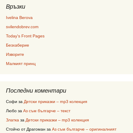
Връзки
Ivelina Berova
svilendobrev.com
Today's Front Pages
Безхаберие
Изворите
Малкият принц
Последни коментари
Софи
за
Детски приказки – mp3 колекция
Любо
за
Аз съм българче – текст
Златка
за
Детски приказки – mp3 колекция
Стойчо от Драгоман
за
Аз съм българче – оригиналният