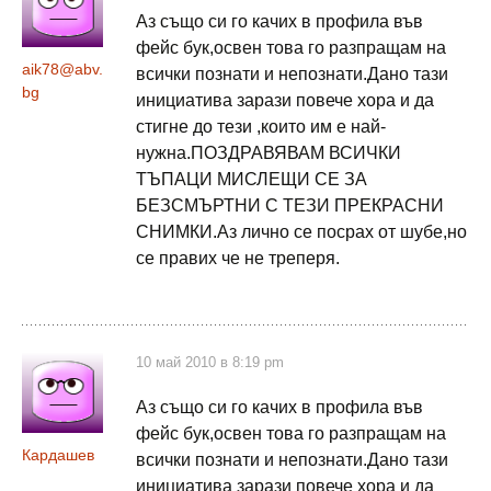
Аз също си го качих в профила във
фейс бук,освен това го разпращам на
aik78@abv.
всички познати и непознати.Дано тази
bg
инициатива зарази повече хора и да
стигне до тези ,които им е най-
нужна.ПОЗДРАВЯВАМ ВСИЧКИ
ТЪПАЦИ МИСЛЕЩИ СЕ ЗА
БЕЗСМЪРТНИ С ТЕЗИ ПРЕКРАСНИ
СНИМКИ.Аз лично се посрах от шубе,но
се правих че не треперя.
10 май 2010 в 8:19 pm
Аз също си го качих в профила във
фейс бук,освен това го разпращам на
Кардашев
всички познати и непознати.Дано тази
инициатива зарази повече хора и да