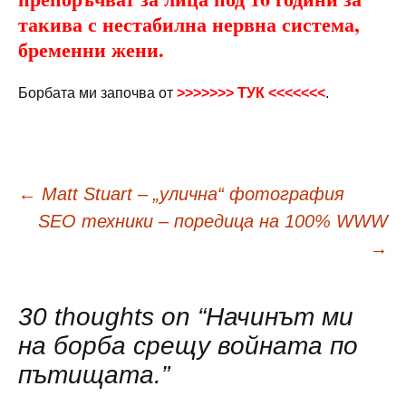
такива с нестабилна нервна система,
бременни жени.
Борбата ми започва от
>>>>>>> ТУК <<<<<<<
.
Навигация
←
Matt Stuart – „улична“ фотография
SEO техники – поредица на 100% WWW
в
→
публикациите
30 thoughts on “
Начинът ми
на борба срещу войната по
пътищата.
”