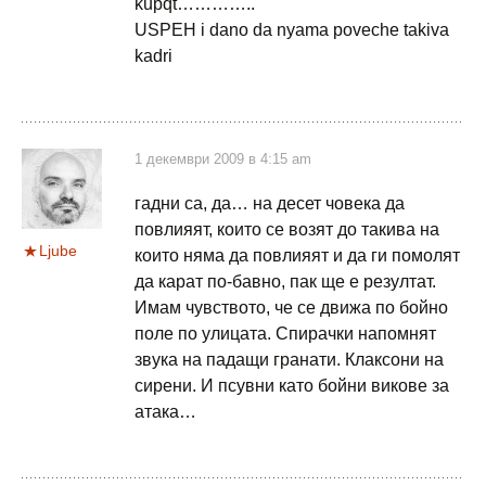
kupqt…………..
USPEH i dano da nyama poveche takiva
kadri
1 декември 2009 в 4:15 am
гадни са, да… на десет човека да
повлияят, които се возят до такива на
Ljube
които няма да повлияят и да ги помолят
да карат по-бавно, пак ще е резултат.
Имам чувството, че се движа по бойно
поле по улицата. Спирачки напомнят
звука на падащи гранати. Клаксони на
сирени. И псувни като бойни викове за
атака…