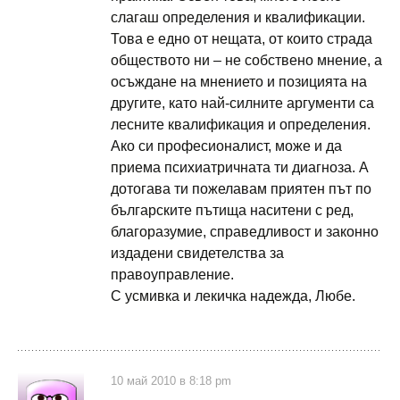
слагаш определения и квалификации.
Това е едно от нещата, от които страда
обществото ни – не собствено мнение, а
осъждане на мнението и позицията на
другите, като най-силните аргументи са
лесните квалификация и определения.
Ако си професионалист, може и да
приема психиатричната ти диагноза. А
дотогава ти пожелавам приятен път по
българските пътища наситени с ред,
благоразумие, справедливост и законно
издадени свидетелства за
правоуправление.
С усмивка и лекичка надежда, Любе.
10 май 2010 в 8:18 pm