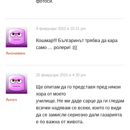
фотоси.
9 февруари 2010 в 10:21 pm
Кошмар!!! Българинът трябва да кара
само … ролери! :(((
Анонимен
25 февруари 2010 в 4:30 pm
Ще опитам да го представя пред някои
хора от моето
Ангел
училище. Не ми даде сарце да ги гледам
всички надявам се всеки, които го види
да се замисли сериозно дали газарията
е по важна от живота.