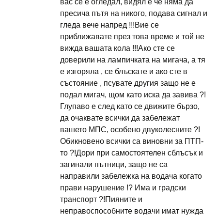
вас се е огледал, видял е че няма да
пресича пътя на никого, подава сигнал и
гледа вече напред !!!Вие се
приближавате през това време и той не
вижда вашата кола !!!Ако сте се
доверили на лампичката на мигача, а тя
е изгоряла , се блъскате и ако сте в
състояние , псувате другия защо не е
подал мигач, щом като иска да завива ?!
Глупаво е след като се движите бързо,
да очаквате всички да забележат
вашето МПС, особено двуколесните ?!
Обикновено всички са виновни за ПТП-
то ?!Дори при самостоятелен сблъсък и
загинали пътници, защо не са
направили забележка на водача когато
прави нарушение !? Има и градски
транспорт ?!Пияните и
неправоспособните водачи имат нужда