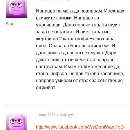
Направо не мога да повярвам. Изгледах
всичките снимки. Направо са
Ани
ужасяващи. Дано повече хора ги видят
за да се осъзнаят. И ние станахме
жертви на 2 катастрофи.Не по наша
вина. Слава на Бога че оживяхме. И
дано никога да не ни се случва. Дори
докато пиша този коментар направо
настръхвам. Имам голямо желание да
стана шофьор, но при такава касапница,
направо умирам от страх за собствения
си живот.
1 юни 2012 в 9:46 pm
http://www.facebook.com/WeDontWantToD