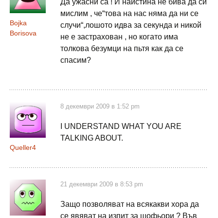
Да ужасни са ! И наистина не бива да си
мислим , че“това на нас няма да ни се
Bojka
случи“,лошото идва за секунда и никой
Borisova
не е застрахован , но когато има
толкова безумци на пьтя как да се
спасим?
8 декември 2009 в 1:52 pm
I UNDERSTAND WHAT YOU ARE
TALKING ABOUT.
Queller4
21 декември 2009 в 8:53 pm
Защо позволяват на всякакви хора да
се явяват на изпит за шофьори ? Във