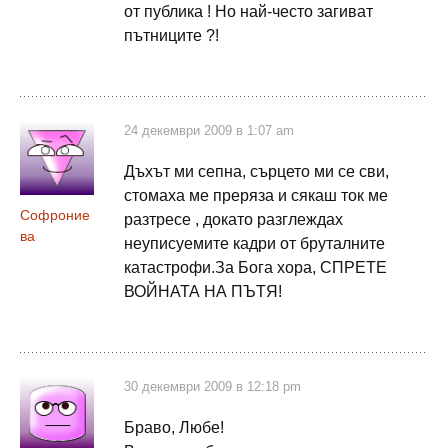
от публика ! Но най-често загиват
пътниците ?!
24 декември 2009 в 1:07 am
Дъхът ми сепна, сърцето ми се сви,
стомаха ме преряза и сякаш ток ме
Софроние
разтресе , докато разглеждах
ва
неуписуемите кадри от бруталните
катастрофи.За Бога хора, СПРЕТЕ
ВОЙНАТА НА ПЪТЯ!
30 декември 2009 в 12:18 pm
Браво, Любе!