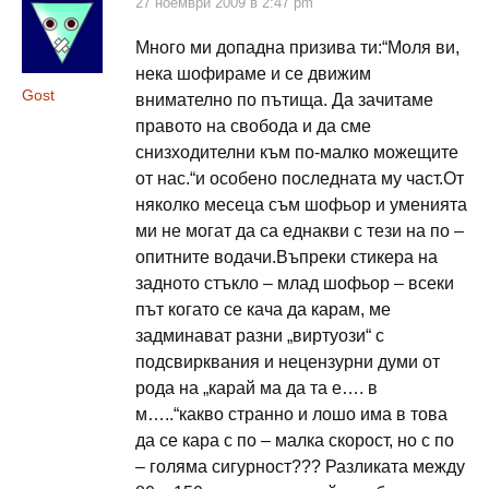
27 ноември 2009 в 2:47 pm
Много ми допадна призива ти:“Моля ви,
нека шофираме и се движим
Gost
внимателно по пътища. Да зачитаме
правото на свобода и да сме
снизходителни към по-малко можещите
от нас.“и особено последната му част.От
няколко месеца съм шофьор и уменията
ми не могат да са еднакви с тези на по –
опитните водачи.Въпреки стикера на
задното стъкло – млад шофьор – всеки
път когато се кача да карам, ме
задминават разни „виртуози“ с
подсвирквания и нецензурни думи от
рода на „карай ма да та е…. в
м…..“какво странно и лошо има в това
да се кара с по – малка скорост, но с по
– голяма сигурност??? Разликата между