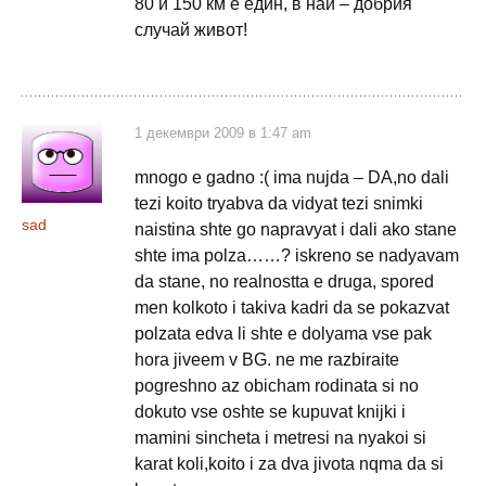
80 и 150 км е един, в най – добрия
случай живот!
1 декември 2009 в 1:47 am
mnogo e gadno :( ima nujda – DA,no dali
tezi koito tryabva da vidyat tezi snimki
sad
naistina shte go napravyat i dali ako stane
shte ima polza……? iskreno se nadyavam
da stane, no realnostta e druga, spored
men kolkoto i takiva kadri da se pokazvat
polzata edva li shte e dolyama vse pak
hora jiveem v BG. ne me razbiraite
pogreshno az obicham rodinata si no
dokuto vse oshte se kupuvat knijki i
mamini sincheta i metresi na nyakoi si
karat koli,koito i za dva jivota nqma da si