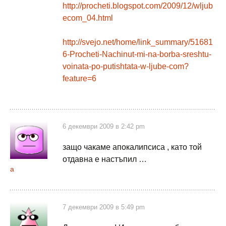
http://procheti.blogspot.com/2009/12/wljub
ecom_04.html
http://svejo.net/home/link_summary/51681
6-Procheti-Nachinut-mi-na-borba-sreshtu-
voinata-po-putishtata-w-ljube-com?
feature=6
6 декември 2009 в 2:42 pm
защо чакаме апокалипсиса , като той
отдавна е настъпил …
а
7 декември 2009 в 5:49 pm