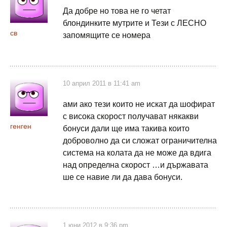
Да добре но това не го четат
блондинките мутрите и Тези с ЛЕСНО
св
запомящите се номера
10 април 2011 в 11:41 am
ами ако тези които не искат да шофират
с висока скорост получават някакви
генген
бонуси дали ще има такива които
доброволно да си сложат ограничителна
система на колата да не може да вдига
над определна скорост …и държавата
ше се навие ли да дава бонуси.
1 юни 2012 в 9:36 pm