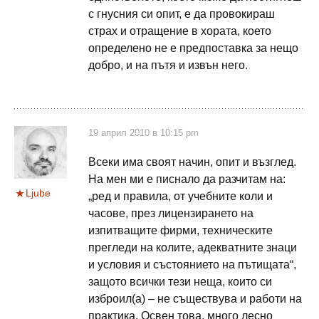
с гнусния си опит, е да провокираш
страх и отращение в хората, което
определено не е предпоставка за нещо
добро, и на пътя и извън него.
19 април 2010 в 10:15 pm
Всеки има своят начин, опит и възглед.
На мен ми е писнало да разчитам на:
Ljube
„ред и правила, от учебните коли и
часове, през лицензирането на
изпитващите фирми, техническите
прегледи на колите, адекватните знаци
и условия и състоянието на пътищата“,
защото всички тези неща, които си
изброил(а) – не съществува и работи на
практика. Освен това, много лесно