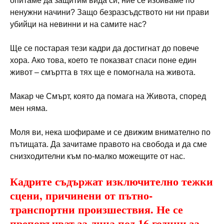
опитаме да защитим вида си, ние се избиваме по
ненужни начини? Защо безразсъдството ни ни прави
убийци на невинни и на самите нас?
Ще се постарая тези кадри да достигнат до повече
хора. Ако това, което те показват спаси поне един
живот – смъртта в тях ще е помогнала на живота.
Макар че Смърт, която да помага на Живота, според
мен няма.
Моля ви, нека шофираме и се движим внимателно по
пътищата. Да зачитаме правото на свобода и да сме
снизходителни към по-малко можещите от нас.
Кадрите съдържат изключително тежки
сцени, причинени от пътно-
транспортни произшествия. Не се
препоръчват за лица под 16 години за