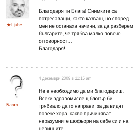
Благодаря ти Блага! Снимките са
потресаващи, както казваш, но според
Ljube
мен не останаха начини, за да разберем
българите, че трябва малко повече
отговорност…
Благодаря!
4 декември 2009 в 11:15 am
Не е необходимо да ми благодариш.
Всеки здравомислещ блогър би
Блага
трябвало да го направи, за да видят
повече хора, какво причиняват
неразумните шофьори на себе си и на
невинните.