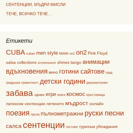
СЕНТЕНЦИИ, МЪДРИ МИСЛИ
ТЕЧЕ, ВСИЧКО ТЕЧЕ…
Етикети
CUBA
on2
men style
Pink Floyd
cuban
MIAMI
on1
анимации
salsa collections
shines
tango
screensaver
вдъхновения
готини сайтове
вино
град
детски години
градушка
грамотност
документален
забава
космос
игри
здраве
книги
кръстовища
мъдрост
латински сентенции
летенето
онлайн
поезия
руски песни
пълнометражни
проза
сентенции
салса
туризъм
убождания
тестове