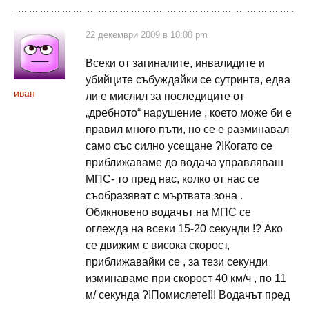
22 декември 2009 в 10:00 pm
Всеки от загиналите, инвалидите и
убийците събуждайки се сутринта, едва
иван
ли е мислил за последиците от
„дребното“ нарушение , което може би е
правил много пъти, но се е разминавал
само със силно усещане ?!Когато се
приближаваме до водача управляваш
МПС- то пред нас, колко от нас се
съобразяват с мъртвата зона .
Обикновено водачът на МПС се
оглежда на всеки 15-20 секунди !? Ако
се движим с висока скорост,
приближавайки се , за тези секунди
изминаваме при скорост 40 км/ч , по 11
м/ секунда ?!Помислете!!! Водачът пред