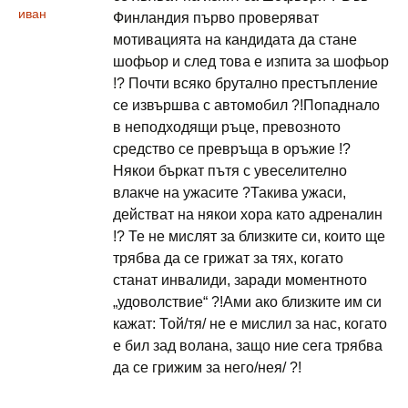
иван
Финландия първо проверяват
мотивацията на кандидата да стане
шофьор и след това е изпита за шофьор
!? Почти всяко брутално престъпление
се извършва с автомобил ?!Попаднало
в неподходящи ръце, превозното
средство се превръща в оръжие !?
Някои бъркат пътя с увеселително
влакче на ужасите ?Такива ужаси,
действат на някои хора като адреналин
!? Те не мислят за близките си, които ще
трябва да се грижат за тях, когато
станат инвалиди, заради моментното
„удоволствие“ ?!Ами ако близките им си
кажат: Той/тя/ не е мислил за нас, когато
е бил зад волана, защо ние сега трябва
да се грижим за него/нея/ ?!