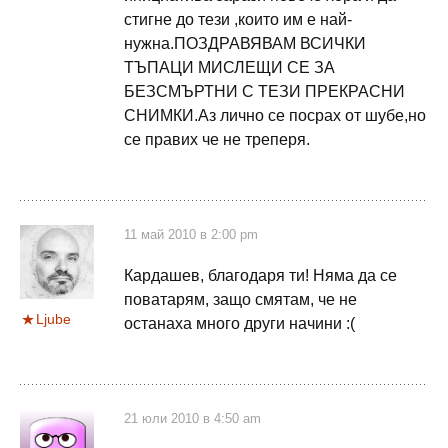
стигне до тези ,които им е най-
нужна.ПОЗДРАВЯВАМ ВСИЧКИ
ТЪПАЦИ МИСЛЕЩИ СЕ ЗА
БЕЗСМЪРТНИ С ТЕЗИ ПРЕКРАСНИ
СНИМКИ.Аз лично се посрах от шубе,но
се правих че не треперя.
11 май 2010 в 2:00 pm
Кардашев, благодаря ти! Няма да се
поватарям, защо смятам, че не
Ljube
останаха много други начини :(
21 юли 2010 в 4:50 am