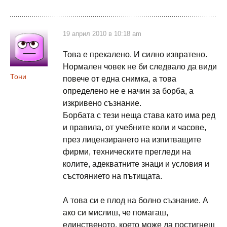
19 април 2010 в 10:18 am
Това е прекалено. И силно извратено.
Нормален човек не би следвало да види
Тони
повече от една снимка, а това
определено не е начин за борба, а
изкривено съзнание.
Борбата с тези неща става като има ред
и правила, от учебните коли и часове,
през лицензирането на изпитващите
фирми, техническите прегледи на
колите, адекватните знаци и условия и
състоянието на пътищата.
А това си е плод на болно съзнание. А
ако си мислиш, че помагаш,
единственото, което може да постигнеш