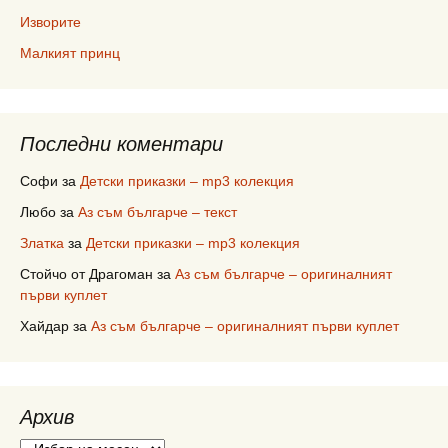
Изворите
Малкият принц
Последни коментари
Софи
за
Детски приказки – mp3 колекция
Любо
за
Аз съм българче – текст
Златка
за
Детски приказки – mp3 колекция
Стойчо от Драгоман
за
Аз съм българче – оригиналният
първи куплет
Хайдар
за
Аз съм българче – оригиналният първи куплет
Архив