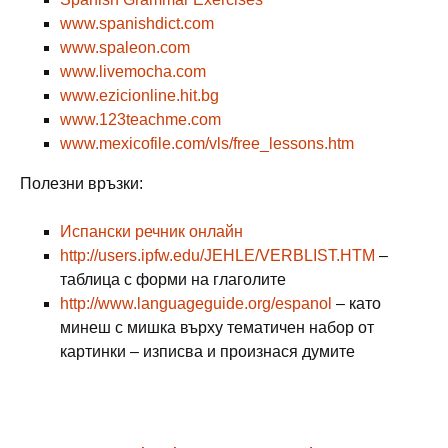
www.spanishdict.com
www.spaleon.com
www.livemocha.com
www.ezicionline.hit.bg
www.123teachme.com
www.mexicofile.com/vls/free_lessons.htm
Полезни връзки:
Испански речник онлайн
http://users.ipfw.edu/JEHLE/VERBLIST.HTM
–
таблица с форми на глаголите
http://www.languageguide.org/espanol
– като
минеш с мишка върху тематичен набор от
картинки – изписва и произнася думите