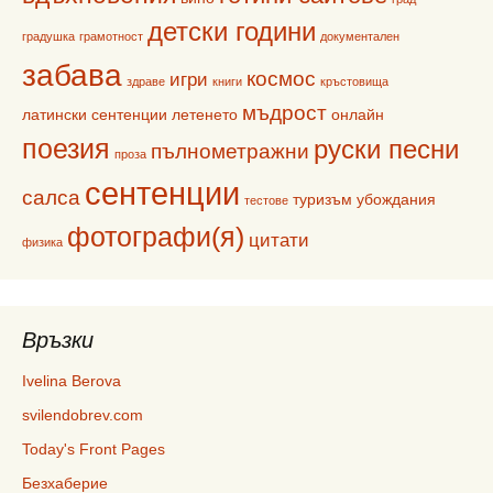
детски години
градушка
грамотност
документален
забава
космос
игри
здраве
книги
кръстовища
мъдрост
латински сентенции
летенето
онлайн
поезия
руски песни
пълнометражни
проза
сентенции
салса
туризъм
убождания
тестове
фотографи(я)
цитати
физика
Връзки
Ivelina Berova
svilendobrev.com
Today's Front Pages
Безхаберие