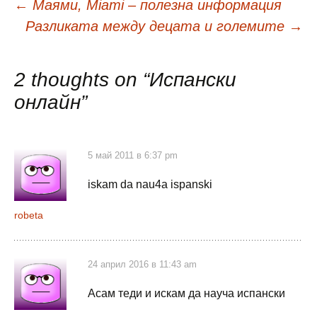
Навигация
←
Маями, Miami – полезна информация
Разликата между децата и големите
→
в
2 thoughts on “
Испански
публикациите
онлайн
”
5 май 2011 в 6:37 pm
iskam da nau4a ispanski
robeta
24 април 2016 в 11:43 am
Асам теди и искам да науча испански