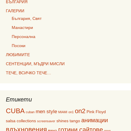
БЪЛГАРИЯ
ГАЛЕРИИ
България, Свят
Манастири
Персонална
Посоки
ЛЮБИМИТЕ
СЕНТЕНЦИИ, МЪДРИ МИСЛИ
ТЕЧЕ, ВСИЧКО ТЕЧЕ…
Етикети
CUBA
on2
men style
Pink Floyd
cuban
MIAMI
on1
анимации
salsa collections
shines
tango
screensaver
вдъхновения
готини сайтове
вино
град