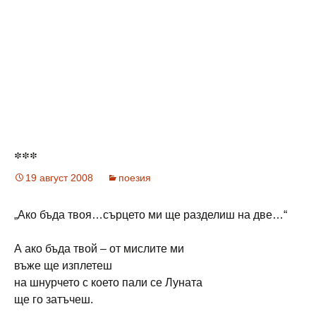
***
19 август 2008
поезия
„Ако бъда твоя…сърцето ми ще разделиш на две…“
А ако бъда твой – от мислите ми
въже ще изплетеш
на шнурчето с което пали се Луната
ще го затъчеш.