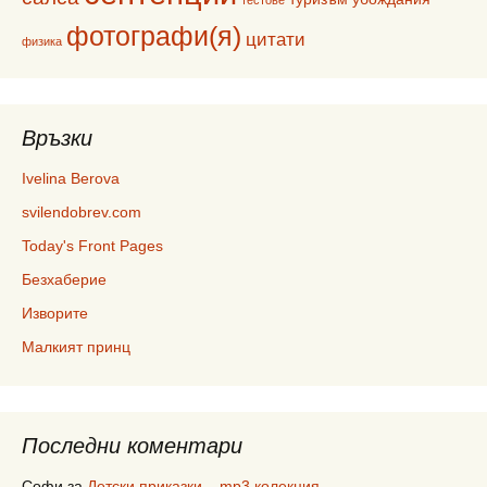
тестове
фотографи(я)
цитати
физика
Връзки
Ivelina Berova
svilendobrev.com
Today's Front Pages
Безхаберие
Изворите
Малкият принц
Последни коментари
Софи
за
Детски приказки – mp3 колекция