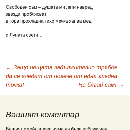
Свободен съм – душата ми лети навред
звезди проблясват
в гора прохладна тихо мечка хапва мед
и Луната свети…
Навигация
←
Защо нещата задължително трябва
да се гледат от повече от една гледна
в
точка!
Не бягай сам!
→
публикациите
Вашият коментар
Вашият имейл адрес няма да бъде публикуван.