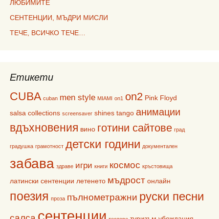
ЛЮБИМИТЕ
СЕНТЕНЦИИ, МЪДРИ МИСЛИ
ТЕЧЕ, ВСИЧКО ТЕЧЕ…
Етикети
CUBA
on2
men style
Pink Floyd
cuban
MIAMI
on1
анимации
salsa collections
shines
tango
screensaver
вдъхновения
готини сайтове
вино
град
детски години
градушка
грамотност
документален
забава
космос
игри
здраве
книги
кръстовища
мъдрост
латински сентенции
летенето
онлайн
поезия
руски песни
пълнометражни
проза
сентенции
салса
туризъм
убождания