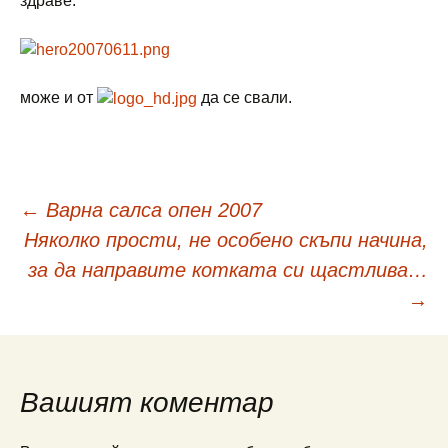
здраве.
може и от
да се свали.
Навигация
←
Варна салса опен 2007
Няколко прости, не особено скъпи начина,
в
за да направите котката си щастлива…
→
публикациите
Вашият коментар