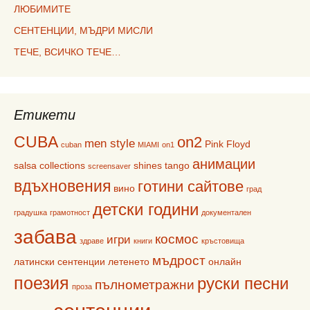
ЛЮБИМИТЕ
СЕНТЕНЦИИ, МЪДРИ МИСЛИ
ТЕЧЕ, ВСИЧКО ТЕЧЕ…
Етикети
CUBA
on2
men style
Pink Floyd
cuban
MIAMI
on1
анимации
salsa collections
shines
tango
screensaver
вдъхновения
готини сайтове
вино
град
детски години
градушка
грамотност
документален
забава
космос
игри
здраве
книги
кръстовища
мъдрост
латински сентенции
летенето
онлайн
поезия
руски песни
пълнометражни
проза