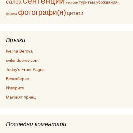
сентенции
салса
туризъм
убождания
тестове
фотографи(я)
цитати
физика
Връзки
Ivelina Berova
svilendobrev.com
Today's Front Pages
Безхаберие
Изворите
Малкият принц
Последни коментари