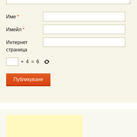
Име
*
Имейл
*
Интернет
страница
+
4
=
6