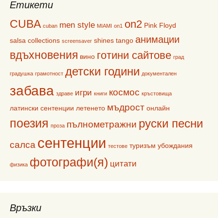
Етикети
CUBA
on2
men style
Pink Floyd
cuban
MIAMI
on1
анимации
salsa collections
shines
tango
screensaver
вдъхновения
готини сайтове
вино
град
детски години
градушка
грамотност
документален
забава
космос
игри
здраве
книги
кръстовища
мъдрост
латински сентенции
летенето
онлайн
поезия
руски песни
пълнометражни
проза
сентенции
салса
туризъм
убождания
тестове
фотографи(я)
цитати
физика
Връзки