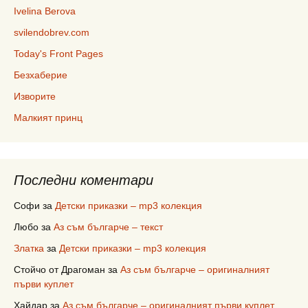
Ivelina Berova
svilendobrev.com
Today's Front Pages
Безхаберие
Изворите
Малкият принц
Последни коментари
Софи
за
Детски приказки – mp3 колекция
Любо
за
Аз съм българче – текст
Златка
за
Детски приказки – mp3 колекция
Стойчо от Драгоман
за
Аз съм българче – оригиналният
първи куплет
Хайдар
за
Аз съм българче – оригиналният първи куплет