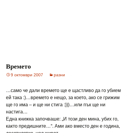
Времето
9 октомври 2007
разни
…само че дали времето ще е щастливо да го убием
ей така :)…времето е нещо, за което, ако се грижим
ще го има – и ще ни стига :)))…или пък ще ни
настига…
Една книжка започваше: „И този ден мина, убих го,
както предишните…“. Ами ако вместо ден е година,