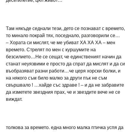
десетилетие, цял живот…
Там някъде седнали тези, дето се познават с времето,
то минало покрай тях, поседнало, разговорили се…
– Хората си мислят, че ме убиват ХА ХА ХА – мен
времето. Стрелят по мен с куршумите на
безсилието…Не се сещат, че единственият начин да
станат неуязвими е просто да спрат да мислят и да си
въобразяват разни работи…че церя хорски болки, и
на някого съм било малко за други пък не съм
свършвало ! …хайде със здраве ! – и да не забравите
да изметете звездния прах, че и звездите вече не се
виждат.
толкова за времето. една много малка птичка успя да