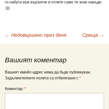
го набута във вързопче и отлетя само тя знае накъде.
:)))
Навигация
←
Недовършено през деня
Среща
→
в
Вашият коментар
публикациите
Вашият имейл адрес няма да бъде публикуван.
Задължителните полета са отбелязани с
*
Коментар:
*