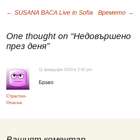
Навигация
←
SUSANA BACA Live in Sofia
Времето
→
в
One thought on “
Недовършено
през деня
”
публикациите
11 февруари 2010 в 2:42 pm
Браво
Страстно-
Опасна
Вашият коментар