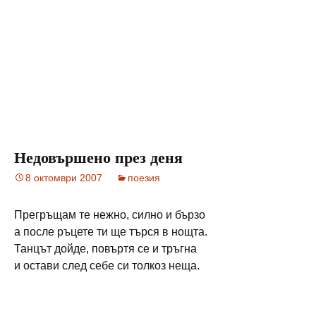
Недовършено през деня
8 октомври 2007
поезия
Прегръщам те нежно, силно и бързо
а после ръцете ти ще търся в нощта.
Танцът дойде, повъртя се и тръгна
и остави след себе си толкоз неща.