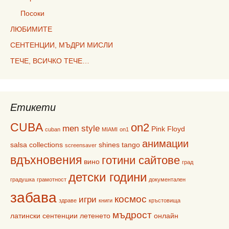
Посоки
ЛЮБИМИТЕ
СЕНТЕНЦИИ, МЪДРИ МИСЛИ
ТЕЧЕ, ВСИЧКО ТЕЧЕ…
Етикети
CUBA
on2
men style
Pink Floyd
cuban
MIAMI
on1
анимации
salsa collections
shines
tango
screensaver
вдъхновения
готини сайтове
вино
град
детски години
градушка
грамотност
документален
забава
космос
игри
здраве
книги
кръстовища
мъдрост
латински сентенции
летенето
онлайн