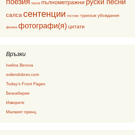
поезия
руски песни
пълнометражни
проза
сентенции
салса
туризъм
убождания
тестове
фотографи(я)
цитати
физика
Връзки
Ivelina Berova
svilendobrev.com
Today's Front Pages
Безхаберие
Изворите
Малкият принц