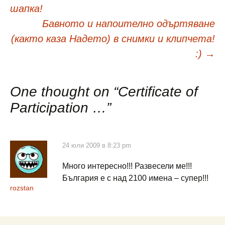
Навигация
шапка!
в
Бавното и напоително одъртяване
(както каза Надето) в снимки и клипчета!
публикациите
:)
→
One thought on “
Certificate of
Participation …
”
24 юли 2009 в 8:23 pm
Много интересно!!! Развесели ме!!!
България е с над 2100 имена – супер!!!
rozstan