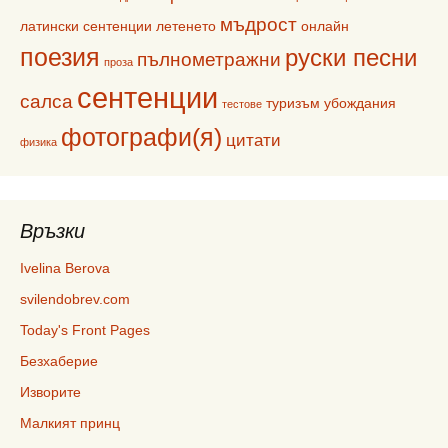
мъдрост
латински сентенции
летенето
онлайн
поезия
руски песни
пълнометражни
проза
сентенции
салса
туризъм
убождания
тестове
фотографи(я)
цитати
физика
Връзки
Ivelina Berova
svilendobrev.com
Today's Front Pages
Безхаберие
Изворите
Малкият принц