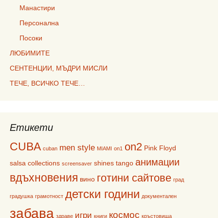
Манастири
Персонална
Посоки
ЛЮБИМИТЕ
СЕНТЕНЦИИ, МЪДРИ МИСЛИ
ТЕЧЕ, ВСИЧКО ТЕЧЕ…
Етикети
CUBA
on2
men style
Pink Floyd
cuban
MIAMI
on1
анимации
salsa collections
shines
tango
screensaver
вдъхновения
готини сайтове
вино
град
детски години
градушка
грамотност
документален
забава
космос
игри
здраве
книги
кръстовища