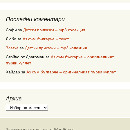
Последни коментари
Софи
за
Детски приказки – mp3 колекция
Любо
за
Аз съм българче – текст
Златка
за
Детски приказки – mp3 колекция
Стойчо от Драгоман
за
Аз съм българче – оригиналният
първи куплет
Хайдар
за
Аз съм българче – оригиналният първи куплет
Архив
Архив
Задвижвано с гордост от WordPress