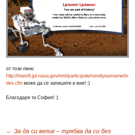
от този линк:
http://mars9.jpl.nasa.gov/msl/participate/sendyourname/in
dex.cfm
може да се запишете и вие! :)
Благодаря ти София! :)
←
За да си велик – трябва да си без