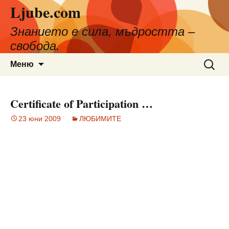
Ljube.com
Към
съдържанието
Знанието е сила, мъдростта –
свобода.
Търсен
Меню
за:
Certificate of Participation …
23 юни 2009
ЛЮБИМИТЕ