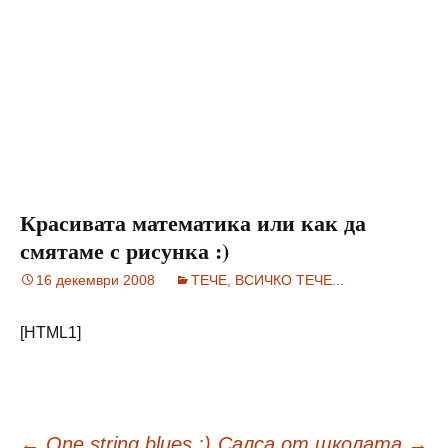
Красивата математика или как да
смятаме с рисунка :)
16 декември 2008
ТЕЧЕ, ВСИЧКО ТЕЧЕ...
[HTML1]
←
One string blues :)
Салса от школата
→