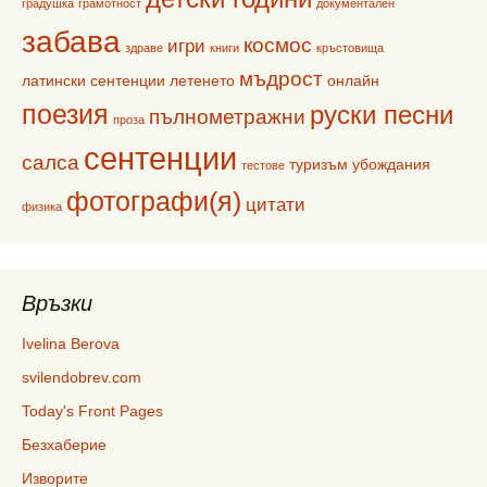
градушка
грамотност
документален
забава
космос
игри
здраве
книги
кръстовища
мъдрост
латински сентенции
летенето
онлайн
поезия
руски песни
пълнометражни
проза
сентенции
салса
туризъм
убождания
тестове
фотографи(я)
цитати
физика
Връзки
Ivelina Berova
svilendobrev.com
Today's Front Pages
Безхаберие
Изворите