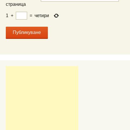
страница
1
+
=
четири