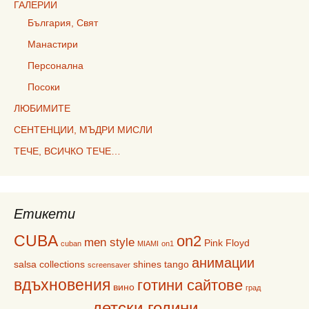
ГАЛЕРИИ
България, Свят
Манастири
Персонална
Посоки
ЛЮБИМИТЕ
СЕНТЕНЦИИ, МЪДРИ МИСЛИ
ТЕЧЕ, ВСИЧКО ТЕЧЕ…
Етикети
CUBA
on2
men style
Pink Floyd
cuban
MIAMI
on1
анимации
salsa collections
shines
tango
screensaver
вдъхновения
готини сайтове
вино
град
детски години