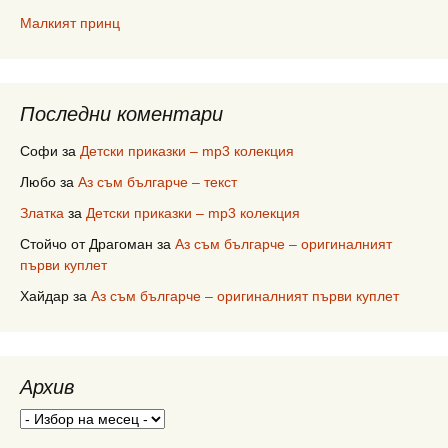
Малкият принц
Последни коментари
Софи
за
Детски приказки – mp3 колекция
Любо
за
Аз съм българче – текст
Златка
за
Детски приказки – mp3 колекция
Стойчо от Драгоман
за
Аз съм българче – оригиналният
първи куплет
Хайдар
за
Аз съм българче – оригиналният първи куплет
Архив
Архив