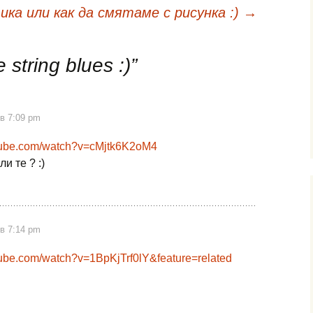
а или как да смятаме с рисунка :)
→
 string blues :)
”
в 7:09 pm
utube.com/watch?v=cMjtk6K2oM4
и те ? :)
в 7:14 pm
tube.com/watch?v=1BpKjTrf0lY&feature=related