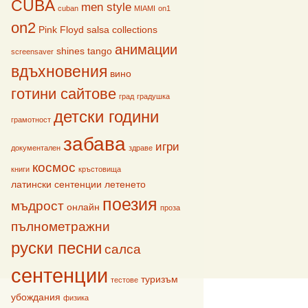
CUBA
men style
cuban
MIAMI
on1
on2
Pink Floyd
salsa collections
анимации
shines
tango
screensaver
вдъхновения
вино
готини сайтове
град
градушка
детски години
грамотност
забава
игри
документален
здраве
космос
книги
кръстовища
латински сентенции
летенето
поезия
мъдрост
онлайн
проза
пълнометражни
руски песни
салса
сентенции
туризъм
тестове
убождания
физика