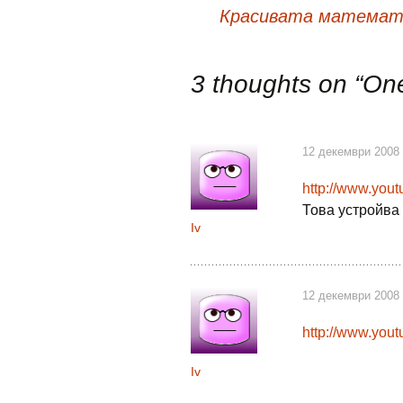
Навигация
Красивата математик
в
3 thoughts on “
One
публикациите
12 декември 2008 
http://www.yo
Това устройва л
Iv
12 декември 2008 
http://www.you
Iv