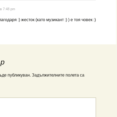
в 7:48 pm
лагодаря :) жесток (като музикант :) ) е тоя човек :)
ар
ъде публикуван.
Задължителните полета са