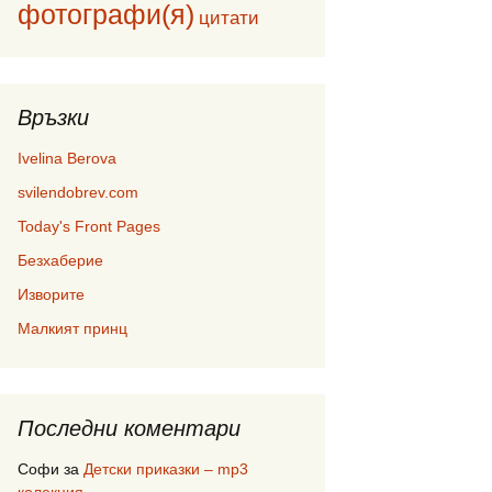
фотографи(я)
цитати
Връзки
Ivelina Berova
svilendobrev.com
Today's Front Pages
Безхаберие
Изворите
Малкият принц
Последни коментари
Софи
за
Детски приказки – mp3