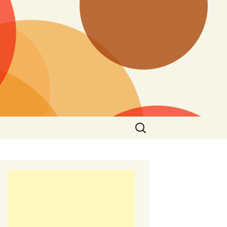
Търсене
за: