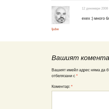
12 декември 2008 
ехех :) много б
ljube
Вашият комент
Вашият имейл адрес няма да б
отбелязани с
*
Коментар:
*