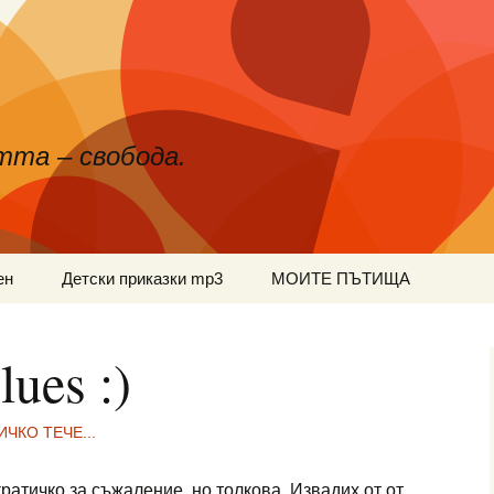
тта – свобода.
ен
Детски приказки mp3
МОИТЕ ПЪТИЩА
lues :)
ИЧКО ТЕЧЕ...
ратичко за съжаление, но толкова. Извадих от от