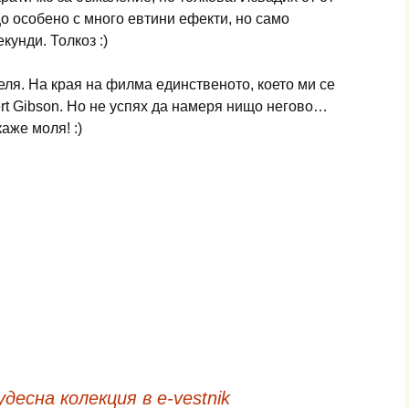
о особено с много евтини ефекти, но само
кунди. Толкоз :)
еля. На края на филма единственото, което ми се
rt Gibson. Но не успях да намеря нищо негово…
аже моля! :)
десна колекция в e-vestnik