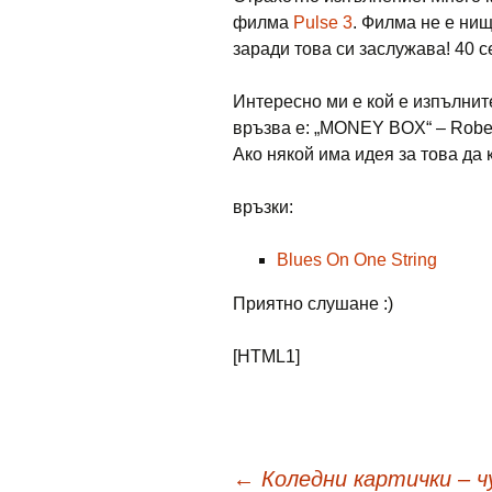
филма
Pulse 3
. Филма не е нищ
заради това си заслужава! 40 се
Интересно ми е кой е изпълнит
връзва е: „MONEY BOX“ – Robe
Ако някой има идея за това да к
връзки:
Blues On One String
Приятно слушане :)
[HTML1]
←
Коледни картички – чу