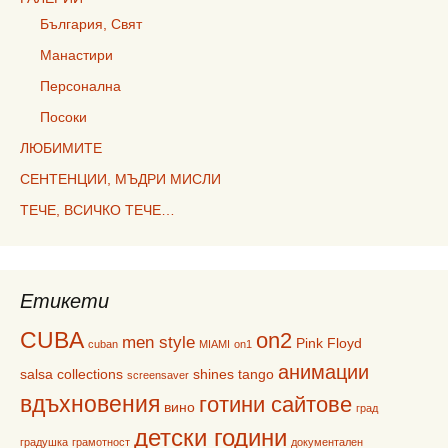
България, Свят
Манастири
Персонална
Посоки
ЛЮБИМИТЕ
СЕНТЕНЦИИ, МЪДРИ МИСЛИ
ТЕЧЕ, ВСИЧКО ТЕЧЕ…
Етикети
CUBA
on2
men style
Pink Floyd
cuban
MIAMI
on1
анимации
salsa collections
shines
tango
screensaver
вдъхновения
готини сайтове
вино
град
детски години
градушка
грамотност
документален