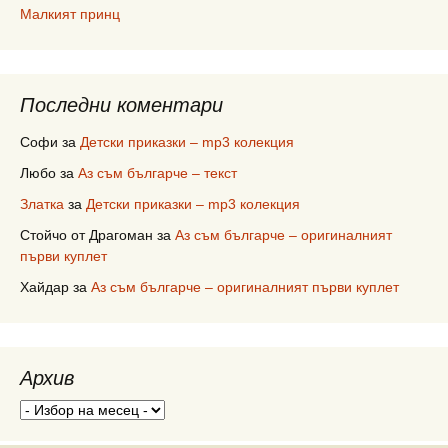
Малкият принц
Последни коментари
Софи
за
Детски приказки – mp3 колекция
Любо
за
Аз съм българче – текст
Златка
за
Детски приказки – mp3 колекция
Стойчо от Драгоман
за
Аз съм българче – оригиналният
първи куплет
Хайдар
за
Аз съм българче – оригиналният първи куплет
Архив
Архив