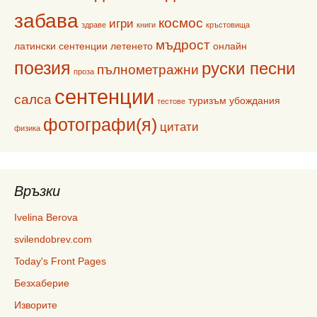
забава
космос
игри
здраве
книги
кръстовища
мъдрост
латински сентенции
летенето
онлайн
поезия
руски песни
пълнометражни
проза
сентенции
салса
туризъм
убождания
тестове
фотографи(я)
цитати
физика
Връзки
Ivelina Berova
svilendobrev.com
Today's Front Pages
Безхаберие
Изворите