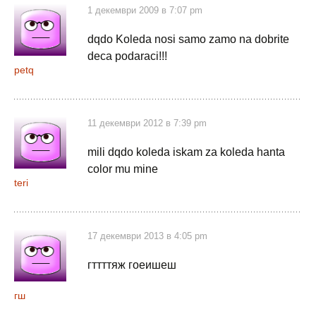
1 декември 2009 в 7:07 pm
dqdo Koleda nosi samo zamo na dobrite
deca podaraci!!!
petq
11 декември 2012 в 7:39 pm
mili dqdo koleda iskam za koleda hanta
color mu mine
teri
17 декември 2013 в 4:05 pm
гттттяж гоеишеш
гш