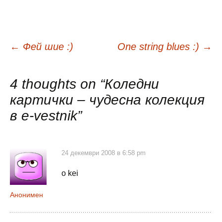
Навигация
←
Фей шие :)
One string blues :)
→
в
4 thoughts on “
Коледни
картички – чудесна колекция
публикациите
в e-vestnik
”
24 декември 2008 в 6:58 pm
o kei
Анонимен