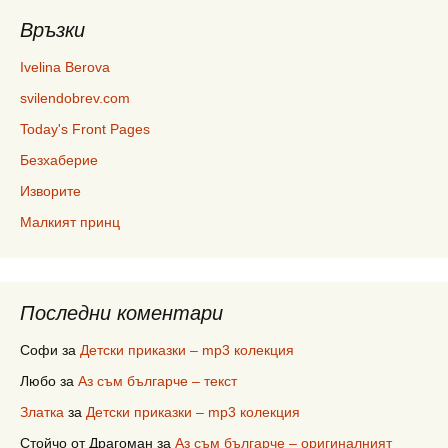
Връзки
Ivelina Berova
svilendobrev.com
Today's Front Pages
Безхаберие
Изворите
Малкият принц
Последни коментари
Софи
за
Детски приказки – mp3 колекция
Любо
за
Аз съм българче – текст
Златка
за
Детски приказки – mp3 колекция
Стойчо от Драгоман
за
Аз съм българче – оригиналният