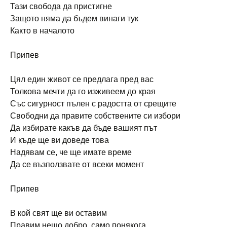
Тази свобода да пристигне
Защото няма да бъдем винаги тук
Както в началото
Припев
Цял един живот се предлага пред вас
Толкова мечти да го изживеем до края
Със сигурност пълен с радостта от срещите
Свободни да правите собствените си избори
Да избирате какъв да бъде вашият път
И къде ще ви доведе това
Надявам се, че ще имате време
Да се възползвате от всеки момент
Припев
В кой свят ще ви оставим
Правим нещо добро, само понякога