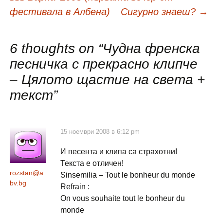
в
фестивала в Албена)
Сигурно знаеш?
→
публикациите
6 thoughts on “
Чудна френска
песничка с прекрасно клипче
– Цялото щастие на света +
текст
”
15 ноември 2008 в 6:12 pm
И песента и клипа са страхотни!
Текста е отличен!
rozstan@a
Sinsemilia – Tout le bonheur du monde
bv.bg
Refrain :
On vous souhaite tout le bonheur du
monde