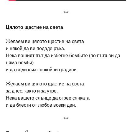
***
Цялото щастие на света
Желаем ви цялото щастие на света
и някой да ви подаде ръка.
Нека вашият път да избегне бомбите (по пътя ви да
няма бомби)
и да води към спокойни градини.
Желаем ви цялото щастие на света
за днес, както и за утре.
Нека вашето слънце да огрее сянката
и да блести от любов всеки ден.
***