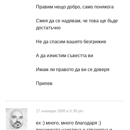
Правим нещо добро, само понякога
Смея да се надявам, че това ще бъде
достатъчно
Не да спасим вашето безгрижие
А да изчистим съвестта ви
Имам ли правото да ви се доверя
Припев
17 ноември 2008 в 6:38 pm
ех :) много, много благодаря :)
песничката наистина е страхотна и