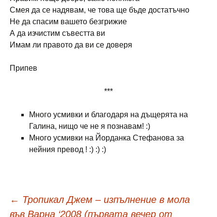
Смея да се надявам, че това ще бъде достатъчно
Не да спасим вашето безгрижие
А да изчистим съвестта ви
Имам ли правото да ви се доверя
Припев
***
Много усмивки и благодаря на дъщерята на
Галина, нищо че не я познавам! :)
Много усмивки на Йорданка Стефанова за
нейния превод ! :) :) :)
Навигация
←
Тропикал Джем – изпълнение в мола
във Варна ‘2008 (първата вечер от