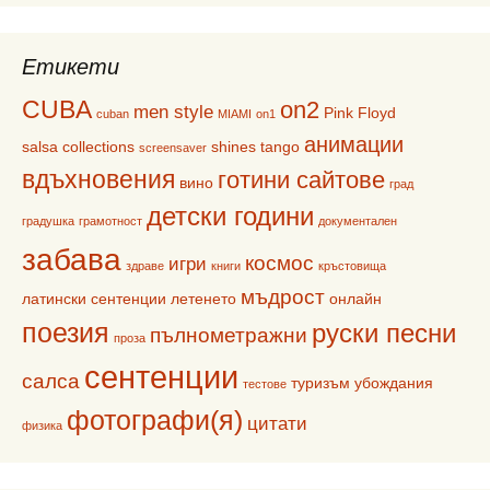
Етикети
CUBA
on2
men style
Pink Floyd
cuban
MIAMI
on1
анимации
salsa collections
shines
tango
screensaver
вдъхновения
готини сайтове
вино
град
детски години
градушка
грамотност
документален
забава
космос
игри
здраве
книги
кръстовища
мъдрост
латински сентенции
летенето
онлайн
поезия
руски песни
пълнометражни
проза
сентенции
салса
туризъм
убождания
тестове
фотографи(я)
цитати
физика