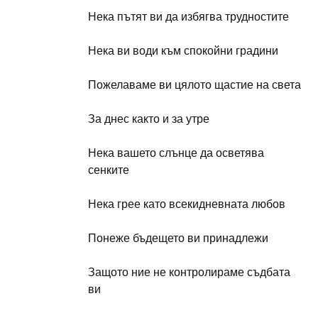
Нека пътят ви да избягва трудностите
Нека ви води към спокойни градини
Пожелаваме ви цялото щастие на света
За днес както и за утре
Нека вашето слънце да осветява
сенките
Нека грее като всекидневната любов
Понеже бъдещето ви принадлежи
Защото ние не контролираме съдбата
ви