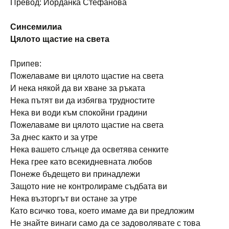
Превод: Йорданка Стефанова
Синсемилиа
Цялото щастие на света
Припев:
Пожелаваме ви цялото щастие на света
И нека някой да ви хване за ръката
Нека пътят ви да избягва трудностите
Нека ви води към спокойни градини
Пожелаваме ви цялото щастие на света
За днес както и за утре
Нека вашето слънце да осветява сенките
Нека грее като всекидневната любов
Понеже бъдещето ви принадлежи
Защото ние не контролираме съдбата ви
Нека възторгът ви остане за утре
Като всичко това, което имаме да ви предложим
Не знайте винаги само да се задоволявате с това