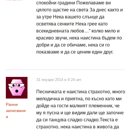
спокойни градини Пожелаваме ви
цялото щастие на света За днес както и
за утре Нека вашето слънце да
осветява сенките Нека грее като
всекидневната любов…“ колко мило и
красиво звучи, нека наистина бъдем по
добри и да се обичаме, нека си го
показваме и да се ценим един друг.
31 януари 2014 в 9:24 am
Песничката е наистина страхотно, много
мелодична и приятна, по късно като ми
Ранни
дойде на гости малкият племенник, че
записвани
му я пусна и ще видим дали ще започне
я
да си танцува сладко сладко.Текста е
страхотно, нека наистина в живота да