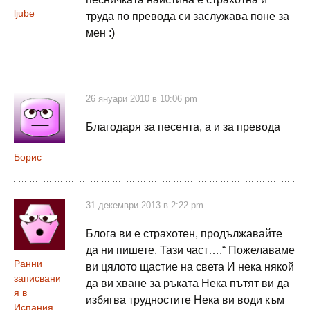
ljube
труда по превода си заслужава поне за
мен :)
26 януари 2010 в 10:06 pm
Благодаря за песента, а и за превода
Борис
31 декември 2013 в 2:22 pm
Блога ви е страхотен, продължавайте
да ни пишете. Тази част….“ Пожелаваме
Ранни
ви цялото щастие на света И нека някой
записвани
да ви хване за ръката Нека пътят ви да
я в
избягва трудностите Нека ви води към
Испания