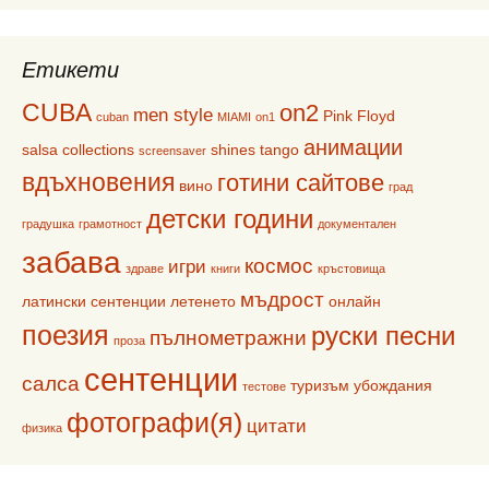
Етикети
CUBA
on2
men style
Pink Floyd
cuban
MIAMI
on1
анимации
salsa collections
shines
tango
screensaver
вдъхновения
готини сайтове
вино
град
детски години
градушка
грамотност
документален
забава
космос
игри
здраве
книги
кръстовища
мъдрост
латински сентенции
летенето
онлайн
поезия
руски песни
пълнометражни
проза
сентенции
салса
туризъм
убождания
тестове
фотографи(я)
цитати
физика