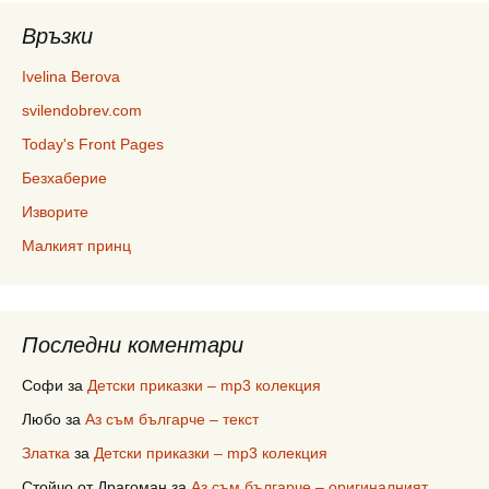
Връзки
Ivelina Berova
svilendobrev.com
Today's Front Pages
Безхаберие
Изворите
Малкият принц
Последни коментари
Софи
за
Детски приказки – mp3 колекция
Любо
за
Аз съм българче – текст
Златка
за
Детски приказки – mp3 колекция
Стойчо от Драгоман
за
Аз съм българче – оригиналният