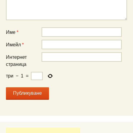
Име
*
Имейл
*
Интернет
страница
три
−
1
=