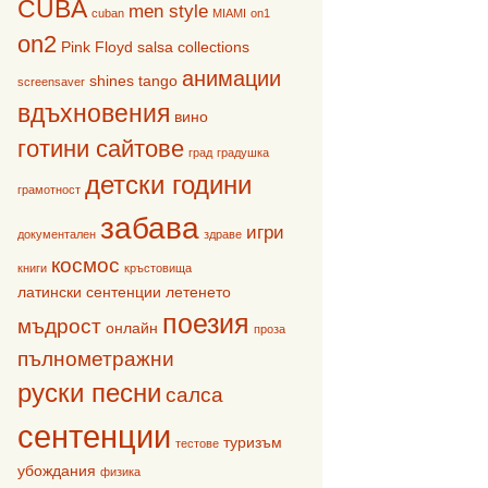
CUBA
men style
cuban
MIAMI
on1
on2
Pink Floyd
salsa collections
анимации
shines
tango
screensaver
вдъхновения
вино
готини сайтове
град
градушка
детски години
грамотност
забава
игри
документален
здраве
космос
книги
кръстовища
латински сентенции
летенето
поезия
мъдрост
онлайн
проза
пълнометражни
руски песни
салса
сентенции
туризъм
тестове
убождания
физика