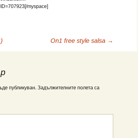
eoID=707923[/myspace]
)
On1 free style salsa
→
ар
ъде публикуван.
Задължителните полета са