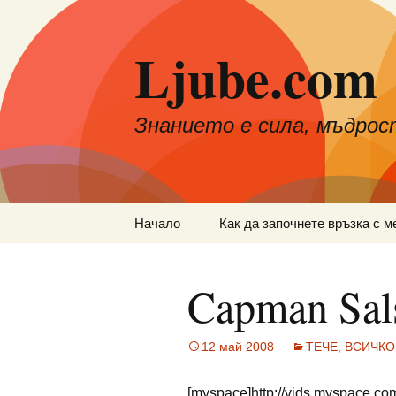
Към
съдържанието
Ljube.com
Знанието е сила, мъдрос
Начало
Как да започнете връзка с м
Capman Sal
12 май 2008
ТЕЧЕ, ВСИЧКО 
[myspace]http://vids.myspace.co