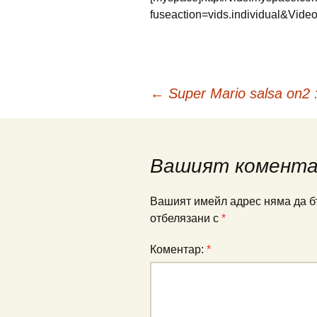
fuseaction=vids.individual&Vid
Навигация
←
Super Mario salsa on2 :
в
Вашият комент
публикациите
Вашият имейл адрес няма да б
отбелязани с
*
Коментар:
*