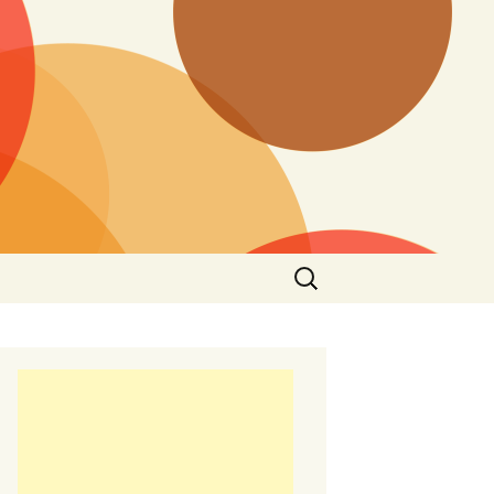
Търсене
за: