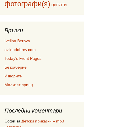
фотографи(я)
цитати
Връзки
Ivelina Berova
svilendobrev.com
Today's Front Pages
Безхаберие
Изворите
Малкият принц
Последни коментари
Софи
за
Детски приказки – mp3