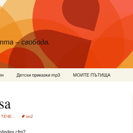
тта – свобода.
ен
Детски приказки mp3
МОИТЕ ПЪТИЩА
sa
ТЕЧЕ...
on2
m/index.cfm?