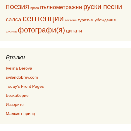
поезия
руски песни
пълнометражни
проза
сентенции
салса
туризъм
убождания
тестове
фотографи(я)
цитати
физика
Връзки
Ivelina Berova
svilendobrev.com
Today's Front Pages
Безхаберие
Изворите
Малкият принц