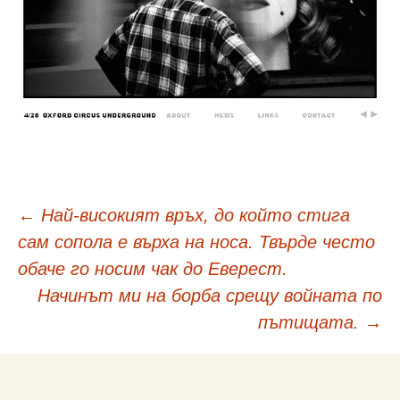
Навигация
←
Най-високият връх, до който стига
сам сопола е върха на носа. Твърде често
в
обаче го носим чак до Еверест.
Начинът ми на борба срещу войната по
публикациите
пътищата.
→