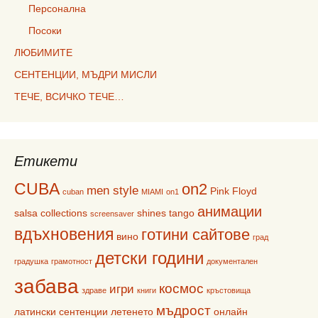
Персонална
Посоки
ЛЮБИМИТЕ
СЕНТЕНЦИИ, МЪДРИ МИСЛИ
ТЕЧЕ, ВСИЧКО ТЕЧЕ…
Етикети
CUBA
on2
men style
Pink Floyd
cuban
MIAMI
on1
анимации
salsa collections
shines
tango
screensaver
вдъхновения
готини сайтове
вино
град
детски години
градушка
грамотност
документален
забава
космос
игри
здраве
книги
кръстовища
мъдрост
латински сентенции
летенето
онлайн