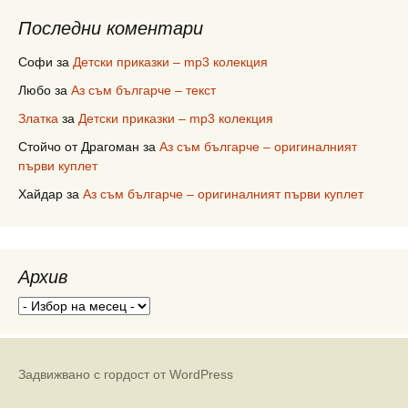
Последни коментари
Софи
за
Детски приказки – mp3 колекция
Любо
за
Аз съм българче – текст
Златка
за
Детски приказки – mp3 колекция
Стойчо от Драгоман
за
Аз съм българче – оригиналният
първи куплет
Хайдар
за
Аз съм българче – оригиналният първи куплет
Архив
Архив
Задвижвано с гордост от WordPress