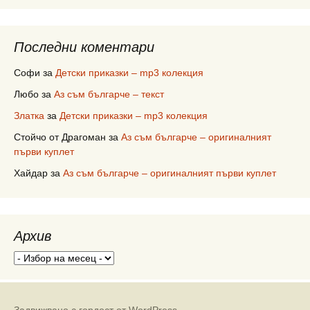
Последни коментари
Софи
за
Детски приказки – mp3 колекция
Любо
за
Аз съм българче – текст
Златка
за
Детски приказки – mp3 колекция
Стойчо от Драгоман
за
Аз съм българче – оригиналният
първи куплет
Хайдар
за
Аз съм българче – оригиналният първи куплет
Архив
Архив