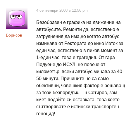
4 септември 2008 в 12:56 pm
Безобразен е графика на движение на
автобусите. Ремонти да, естествено е
Борисов
затруднения да има,но когато автобус
изминава от Ректората до кино Изток за
един час, естествено в пиков момент за
1-един час, това е трагедия. От гара
Подуене до ИСУЛ, не повече от
километър, всеки автобус минава за 40-
50 минути. Причините не са само
обективни, човешкия фактор е решаващ
за този безпорядък. Г-н Сотиров, зам
кмет, подайте си оставката, това което
съттворявате е истински транспортен
геноцид!