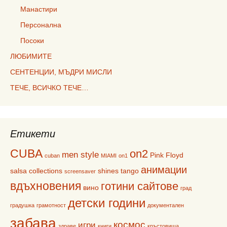
Манастири
Персонална
Посоки
ЛЮБИМИТЕ
СЕНТЕНЦИИ, МЪДРИ МИСЛИ
ТЕЧЕ, ВСИЧКО ТЕЧЕ…
Етикети
CUBA
on2
men style
Pink Floyd
cuban
MIAMI
on1
анимации
salsa collections
shines
tango
screensaver
вдъхновения
готини сайтове
вино
град
детски години
градушка
грамотност
документален
забава
космос
игри
здраве
книги
кръстовища