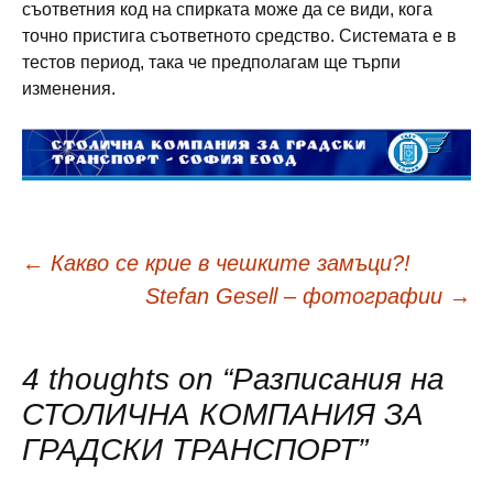
съответния код на спирката може да се види, кога
точно пристига съответното средство. Системата е в
тестов период, така че предполагам ще търпи
изменения.
Навигация
←
Какво се крие в чешките замъци?!
Stefan Gesell – фотографии
→
в
4 thoughts on “
Разписания на
публикациите
СТОЛИЧНА КОМПАНИЯ ЗА
ГРАДСКИ ТРАНСПОРТ
”