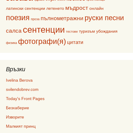
мъдрост
латински сентенции
летенето
онлайн
поезия
руски песни
пълнометражни
проза
сентенции
салса
туризъм
убождания
тестове
фотографи(я)
цитати
физика
Връзки
Ivelina Berova
svilendobrev.com
Today's Front Pages
Безхаберие
Изворите
Малкият принц