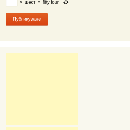
×
шест
=
fifty four