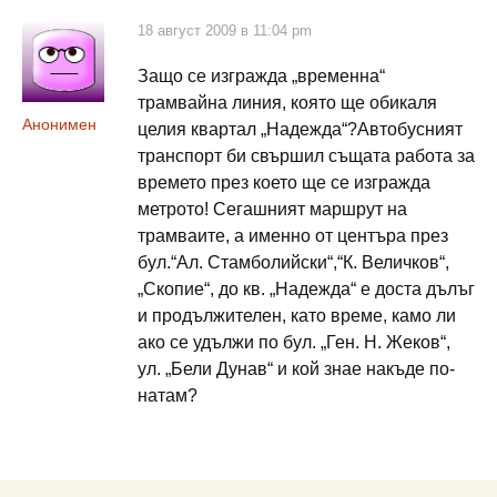
18 август 2009 в 11:04 pm
Защо се изгражда „временна“
трамвайна линия, която ще обикаля
Анонимен
целия квартал „Надежда“?Автобусният
транспорт би свършил същата работа за
времето през което ще се изгражда
метрото! Сегашният маршрут на
трамваите, а именно от центъра през
бул.“Ал. Стамболийски“,“К. Величков“,
„Скопие“, до кв. „Надежда“ е доста дълъг
и продължителен, като време, камо ли
ако се удължи по бул. „Ген. Н. Жеков“,
ул. „Бели Дунав“ и кой знае накъде по-
натам?