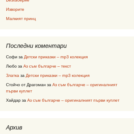
Безхаберие
Изворите
Малкият принц
Последни коментари
Софи
за
Детски приказки – mp3 колекция
Любо
за
Аз съм българче – текст
Златка
за
Детски приказки – mp3 колекция
Стойчо от Драгоман
за
Аз съм българче – оригиналният
първи куплет
Хайдар
за
Аз съм българче – оригиналният първи куплет
Архив