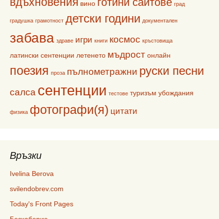
вдъхновения
готини сайтове
вино
град
детски години
градушка
грамотност
документален
забава
космос
игри
здраве
книги
кръстовища
мъдрост
латински сентенции
летенето
онлайн
поезия
руски песни
пълнометражни
проза
сентенции
салса
туризъм
убождания
тестове
фотографи(я)
цитати
физика
Връзки
Ivelina Berova
svilendobrev.com
Today's Front Pages