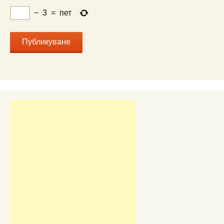
−
3
=
пет