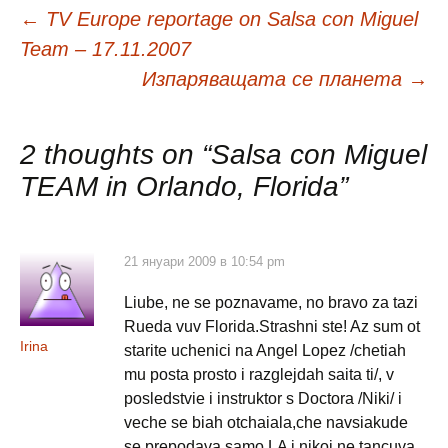
Навигация
←
TV Europe reportage on Salsa con Miguel
Team – 17.11.2007
в
Изпаряващата се планета
→
публикациите
2 thoughts on “
Salsa con Miguel
TEAM in Orlando, Florida
”
21 януари 2009 в 10:54 pm
Liube, ne se poznavame, no bravo za tazi
Rueda vuv Florida.Strashni ste! Az sum ot
Irina
starite uchenici na Angel Lopez /chetiah
mu posta prosto i razglejdah saita ti/, v
posledstvie i instruktor s Doctora /Niki/ i
veche se biah otchaiala,che navsiakude
se prepodava samo LA i nikoi ne tancuva