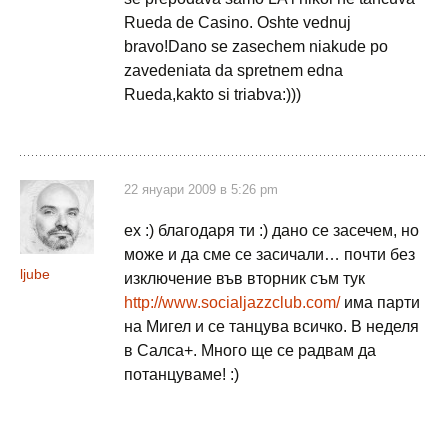
Rueda de Casino. Oshte vednuj
bravo!Dano se zasechem niakude po
zavedeniata da spretnem edna
Rueda,kakto si triabva:)))
22 януари 2009 в 5:26 pm
ех :) благодаря ти :) дано се засечем, но
може и да сме се засичали… почти без
ljube
изключение във вторник съм тук
http://www.socialjazzclub.com/
има парти
на Мигел и се танцува всичко. В неделя
в Салса+. Много ще се радвам да
потанцуваме! :)