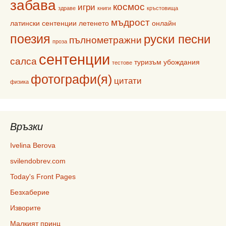
забава
космос
игри
здраве
книги
кръстовища
мъдрост
латински сентенции
летенето
онлайн
поезия
руски песни
пълнометражни
проза
сентенции
салса
туризъм
убождания
тестове
фотографи(я)
цитати
физика
Връзки
Ivelina Berova
svilendobrev.com
Today's Front Pages
Безхаберие
Изворите
Малкият принц