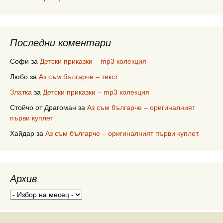
Последни коментари
Софи
за
Детски приказки – mp3 колекция
Любо
за
Аз съм българче – текст
Златка
за
Детски приказки – mp3 колекция
Стойчо от Драгоман
за
Аз съм българче – оригиналният
първи куплет
Хайдар
за
Аз съм българче – оригиналният първи куплет
Архив
Архив