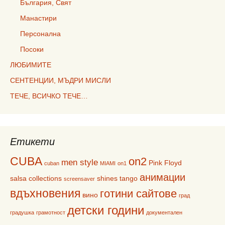
България, Свят
Манастири
Персонална
Посоки
ЛЮБИМИТЕ
СЕНТЕНЦИИ, МЪДРИ МИСЛИ
ТЕЧЕ, ВСИЧКО ТЕЧЕ…
Етикети
CUBA
on2
men style
Pink Floyd
cuban
MIAMI
on1
анимации
salsa collections
shines
tango
screensaver
вдъхновения
готини сайтове
вино
град
детски години
градушка
грамотност
документален