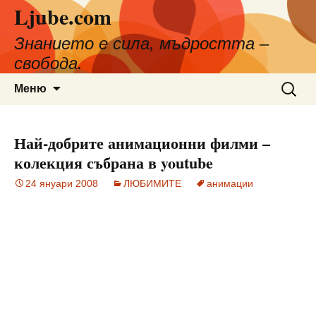
Ljube.com
Към
съдържанието
Знанието е сила, мъдростта –
свобода.
Търсен
Меню
за:
Най-добрите анимационни филми –
колекция събрана в youtube
24 януари 2008
ЛЮБИМИТЕ
анимации