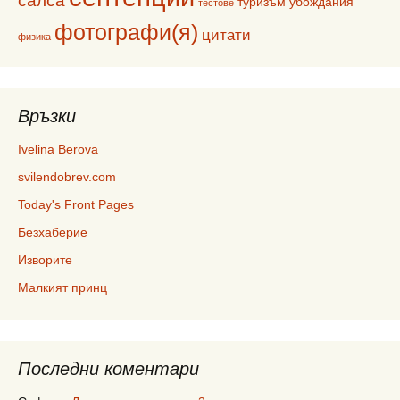
салса
туризъм
убождания
тестове
фотографи(я)
цитати
физика
Връзки
Ivelina Berova
svilendobrev.com
Today's Front Pages
Безхаберие
Изворите
Малкият принц
Последни коментари