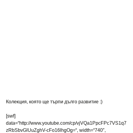
Колекция, която ще търпи дълго развитие :)
[swf]
data=“http://www.youtube.com/cp/vjVQa1PpcFPc7VS1q7
zRbSbvGlUuZghV-cFo16lhgOg=“, width=“740″,