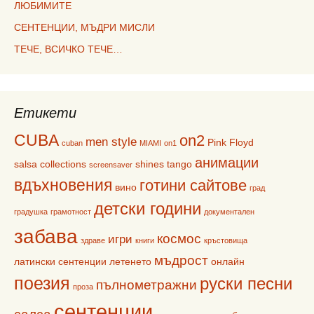
ЛЮБИМИТЕ
СЕНТЕНЦИИ, МЪДРИ МИСЛИ
ТЕЧЕ, ВСИЧКО ТЕЧЕ…
Етикети
CUBA
on2
men style
Pink Floyd
cuban
MIAMI
on1
анимации
salsa collections
shines
tango
screensaver
вдъхновения
готини сайтове
вино
град
детски години
градушка
грамотност
документален
забава
космос
игри
здраве
книги
кръстовища
мъдрост
латински сентенции
летенето
онлайн
поезия
руски песни
пълнометражни
проза
сентенции