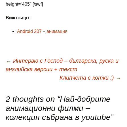
height=“405″ [/swf]
Виж също:
Android 207 – анимация
Навигация
←
Интервю с Господ – българска, руска и
английска версии + текст
в
Клипчета с котки :)
→
публикациите
2 thoughts on “
Най-добрите
анимационни филми –
колекция събрана в youtube
”