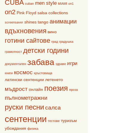
CUBA
men style
cuban
MIAMI
on1
on2
Pink Floyd
salsa collections
анимации
shines
tango
screensaver
вдъхновения
вино
готини сайтове
град
градушка
детски години
грамотност
забава
игри
документален
здраве
космос
книги
кръстовища
латински сентенции
летенето
поезия
мъдрост
онлайн
проза
пълнометражни
руски песни
салса
сентенции
туризъм
тестове
убождания
физика