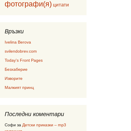
фотографи(я)
цитати
Връзки
Ivelina Berova
svilendobrev.com
Today's Front Pages
Безхаберие
Изворите
Малкият принц
Последни коментари
Софи
за
Детски приказки – mp3