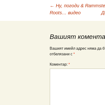
Навигация
←
Ну, погоди & Rammstei
Roots… видео
Д
в
публикациите
Вашият комент
Вашият имейл адрес няма да б
отбелязани с
*
Коментар:
*