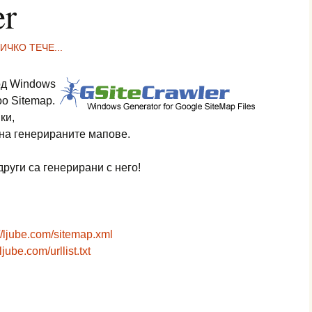
er
ИЧКО ТЕЧЕ...
од Windows
oo Sitemap.
ки,
на генерираните мапове.
 други са генерирани с него!
://ljube.com/sitemap.xml
/ljube.com/urllist.txt