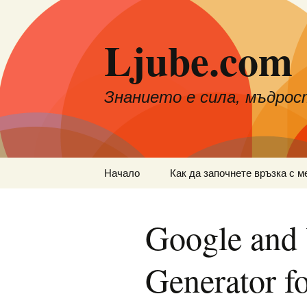
Към
съдържанието
Ljube.com
Знанието е сила, мъдрос
Начало
Как да започнете връзка с м
Google and
Generator f