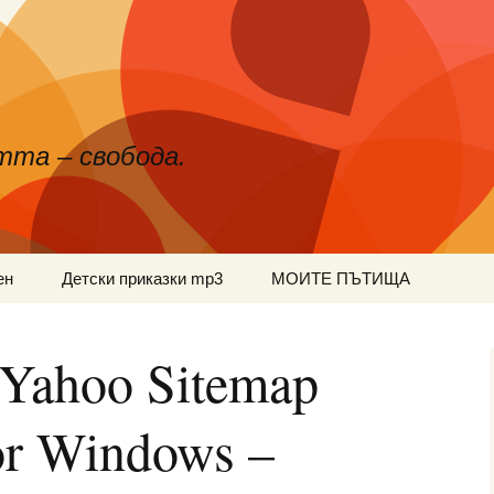
тта – свобода.
ен
Детски приказки mp3
МОИТЕ ПЪТИЩА
 Yahoo Sitemap
or Windows –