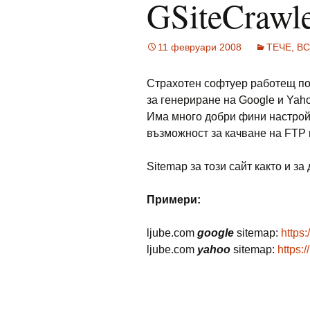
GSiteCrawl
11 февруари 2008
ТЕЧЕ, ВС
Страхотен софтуер работещ п
за генериране на Google и Yah
Има много добри фини настрой
възможност за качване на FTP 
Sitemap за този сайт както и за
Примери:
ljube.com
google
sitemap:
https
ljube.com
yahoo
sitemap:
https:/