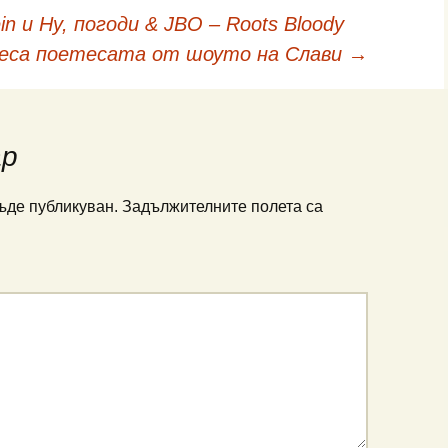
n и Ну, погоди & JBO – Roots Bloody
еса поетесата от шоуто на Слави
→
ар
ъде публикуван.
Задължителните полета са