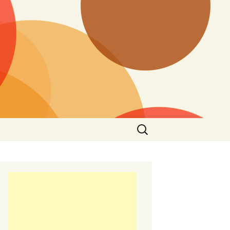
Търсене
за: