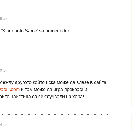
19 am
’ i ‘Studenoto Sarce’ sa nomer edno
19 pm
Между другото който иска може да влезе в сайта
vateli.com
и там може да игра прекрасни
ито наистина са се случвали на хора!
54 pm