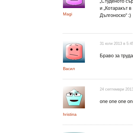
„Студеното съ
и „Котаракът в
Magi
Дългоноско“ :)
31 юли 2013 в 5:4
Браво за труда
Васил
24 септември 2013
one one one on
hristina