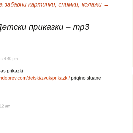
а забавни картинки, снимки, колажи
→
Детски приказки – mp3
 в 4:40 pm
sas prikazki
endobrev.com/detski/zvuk/prikazki/
priqtno sluane
:12 am