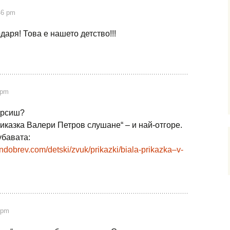
46 pm
аря! Това е нашето детство!!!
 pm
ърсиш?
иказка Валери Петров слушане“ – и най-отгоре.
убавата:
endobrev.com/detski/zvuk/prikazki/biala-prikazka–v-
 pm