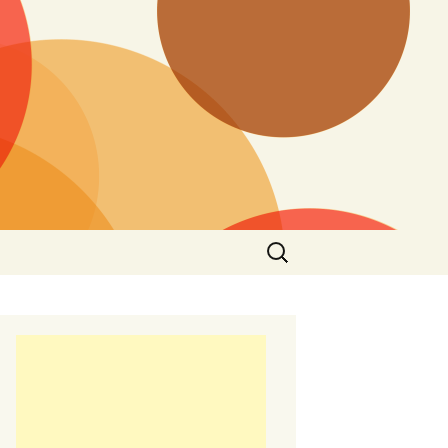
Търсене
за: