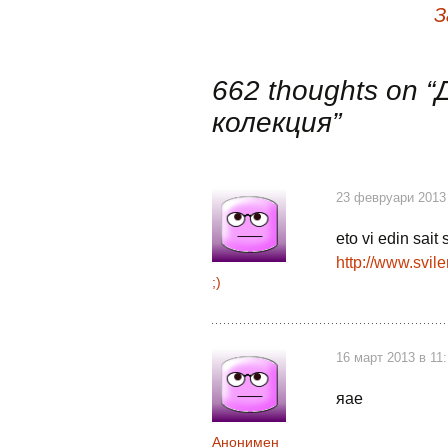
Навигация
З
в
662 thoughts on “
публикациите
колекция
”
23 февруари 2013
eto vi edin sait 
http://www.svil
;)
16 март 2013 в 11
яае
Анонимен