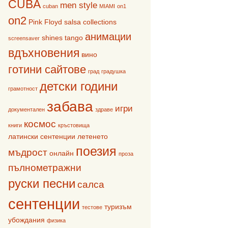
CUBA
men style
cuban
MIAMI
on1
on2
Pink Floyd
salsa collections
анимации
shines
tango
screensaver
вдъхновения
вино
готини сайтове
град
градушка
детски години
грамотност
забава
игри
документален
здраве
космос
книги
кръстовища
латински сентенции
летенето
поезия
мъдрост
онлайн
проза
пълнометражни
руски песни
салса
сентенции
туризъм
тестове
убождания
физика