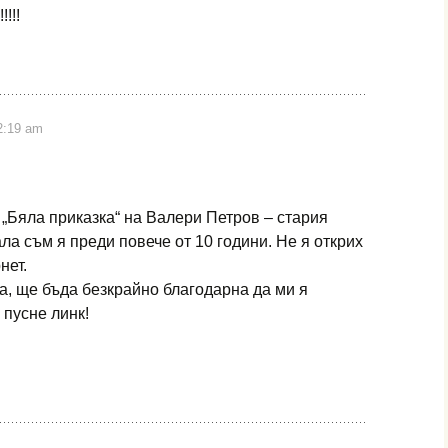
!!!
2:19 am
 „Бяла приказка“ на Валери Петров – стария
ла съм я преди повече от 10 години. Не я открих
нет.
а, ще бъда безкрайно благодарна да ми я
 пусне линк!