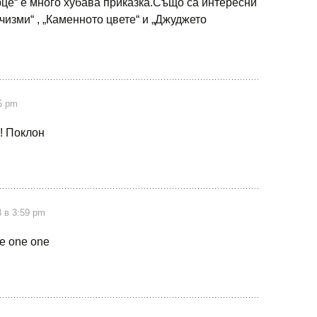
рце“ е много хубава приказка.Също са интересни
 чизми“ , „Каменното цвете“ и „Джуджето
5 pm
! Поклон
 в 3:59 pm
e one one