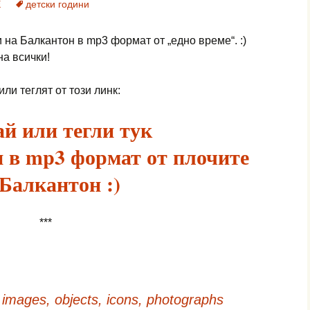
Е
детски години
 на Балкантон в mp3 формат от „едно време“. :)
а всички!
ли теглят от този линк:
й или тегли тук
 в mp3 формат от плочите
 Балкантон :)
***
 images, objects, icons, photographs