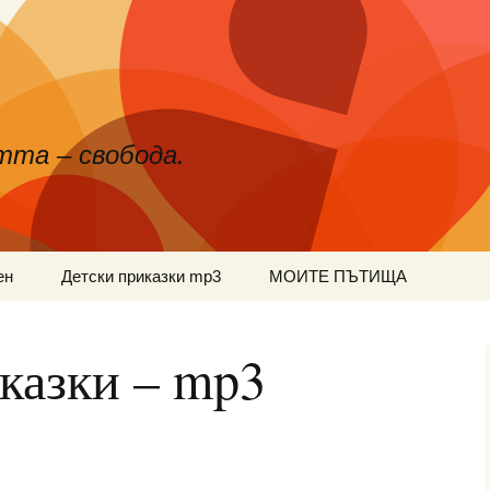
тта – свобода.
ен
Детски приказки mp3
МОИТЕ ПЪТИЩА
казки – mp3