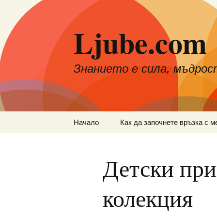
Към
съдържанието
Ljube.com
Знанието е сила, мъдрос
Начало
Как да започнете връзка с м
Детски при
колекция