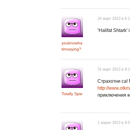
24 март 2013 в 6:
‘Halifat Shtark
youknowha
timsaying?
31 март 2013 в 9:
Страхотни са! 
http://www.otkri
Totally Spie
приключения ко
1 април 2013 в 9: