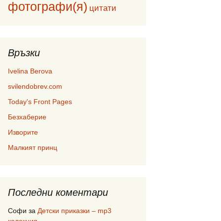
фотографи(я)
цитати
Връзки
Ivelina Berova
svilendobrev.com
Today's Front Pages
Безхаберие
Изворите
Малкият принц
Последни коментари
Софи
за
Детски приказки – mp3