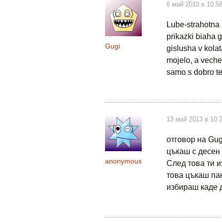
6 май 2013 в 10:5
Lube-strahotna 
prikazki biaha 
Gugi
gislusha v kolat
mojelo, a veche
samo s dobro t
13 май 2013 в 10:
отговор на Gug
цъкаш с десен 
anonymous
След това ти и
това цъкаш пак
избираш каде 