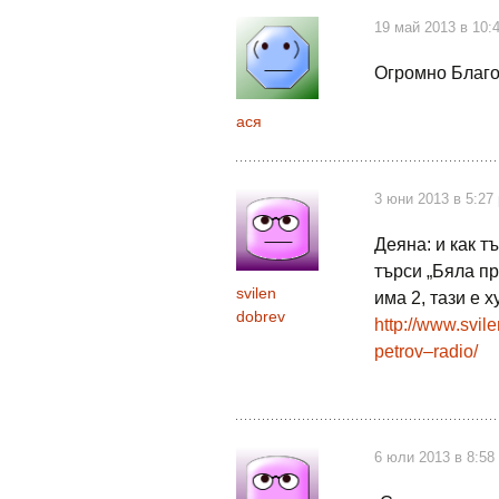
19 май 2013 в 10:
Огромно Благод
ася
3 юни 2013 в 5:27
Деяна: и как т
търси „Бяла пр
svilen
има 2, тази е х
dobrev
http://www.svil
petrov–radio/
6 юли 2013 в 8:58