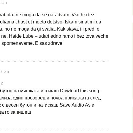
8 am
rabota -ne moga da se naradvam. Vsichki tezi
goliama chast ot moeto detstvo. Iskam sinat mi da
a, no ne moga da gi svalia. Kak stava, ili predi e
 ne. Haide Lube – udari edno ramo i bez tova veche
e spomenavame. E sas zdrave
27 pm
i:
бутон на мишката и цъкаш Dowload this song.
злиза един прозорец и почва приказката след
 с десен бутон и натискаш Save Audio As и
да го запишеш