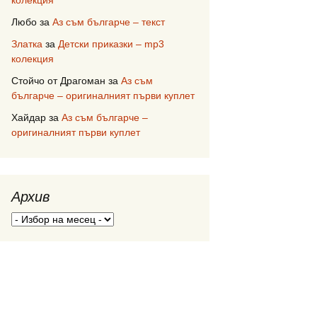
колекция
Любо
за
Аз съм българче – текст
Златка
за
Детски приказки – mp3
колекция
Стойчо от Драгоман
за
Аз съм
българче – оригиналният първи куплет
Хайдар
за
Аз съм българче –
оригиналният първи куплет
Архив
Архив