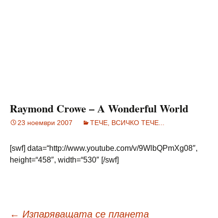
Raymond Crowe – A Wonderful World
23 ноември 2007
ТЕЧЕ, ВСИЧКО ТЕЧЕ...
[swf] data=“http://www.youtube.com/v/9WlbQPmXg08″,
height=“458″, width=“530″ [/swf]
←
Изпаряващата се планета