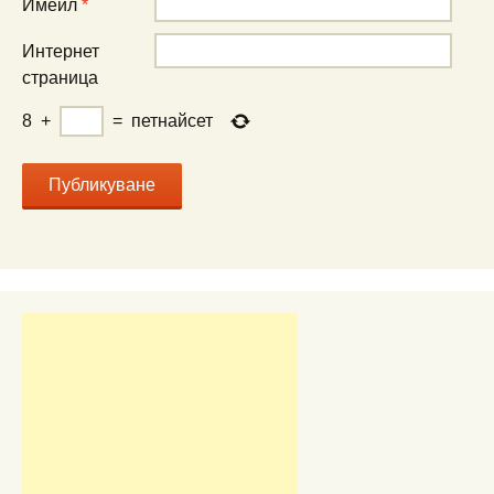
Имейл
*
Интернет
страница
8
+
=
петнайсет