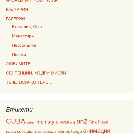
W-ORLD W-ITHOUT W-AR
БЪЛГАРИЯ
ГАЛЕРИИ
България, Свят
Манастири
Персонална
Посоки
ЛЮБИМИТЕ
СЕНТЕНЦИИ, МЪДРИ МИСЛИ
ТЕЧЕ, ВСИЧКО ТЕЧЕ…
Етикети
CUBA
on2
men style
Pink Floyd
cuban
MIAMI
on1
анимации
salsa collections
shines
tango
screensaver