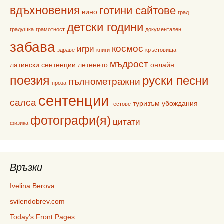
вдъхновения
готини сайтове
вино
град
детски години
градушка
грамотност
документален
забава
космос
игри
здраве
книги
кръстовища
мъдрост
латински сентенции
летенето
онлайн
поезия
руски песни
пълнометражни
проза
сентенции
салса
туризъм
убождания
тестове
фотографи(я)
цитати
физика
Връзки
Ivelina Berova
svilendobrev.com
Today's Front Pages