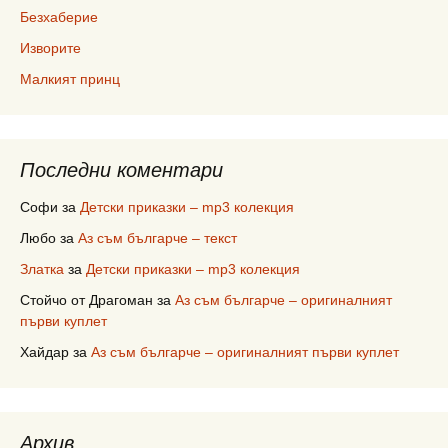
Безхаберие
Изворите
Малкият принц
Последни коментари
Софи
за
Детски приказки – mp3 колекция
Любо
за
Аз съм българче – текст
Златка
за
Детски приказки – mp3 колекция
Стойчо от Драгоман
за
Аз съм българче – оригиналният
първи куплет
Хайдар
за
Аз съм българче – оригиналният първи куплет
Архив