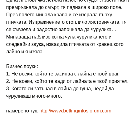
премръзнала до смърт, тя паднала в широко поле.
През полето минала крава и се изсрала върху
птичката. Изпражнението стоплило лястовичката, тя
се съвзела и радостно започнала да чурулика…
Минаваща наблизо котка чула чуруликането и
следвайки звука, извадила птичката от кравешкото
лайно и я изяла.
Бизнес поуки:
1. Не всеки, който те засипва с лайна е твой враг.
2. Не всеки, който те вади от лайната е твой приятел.
3. Когато си затънал в лайна до гуша, недей да
чуруликаш много-много.
намерено тук:
http://www.bettinginfosforum.com