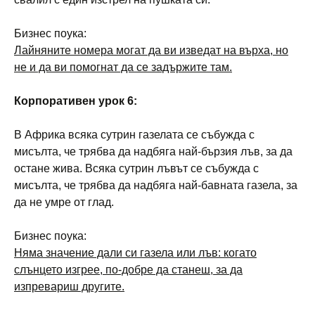
Бизнес поука:
Лайняните номера могат да ви изведат на върха, но
не и да ви помогнат да се задържите там.
Корпоративен урок 6:
В Африка всяка сутрин газелата се събужда с
мисълта, че трябва да надбяга най-бързия лъв, за да
остане жива. Всяка сутрин лъвът се събужда с
мисълта, че трябва да надбяга най-бавната газела, за
да не умре от глад.
Бизнес поука:
Няма значение дали си газела или лъв: когато
слънцето изгрее, по-добре да станеш, за да
изпревариш другите.