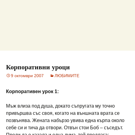
Корпоративни уроци
9 октомври 2007
ЛЮБИМИТЕ
Корпоративен урок 1:
Мъж влиза под душа, докато съпругата му точно
привършва със своя, когато на външната врата се
позвънява. Жената набързо увива една кърпа около
себе си и тича да отвори. Отвън стои Боб – съседът.
Преди да е казала и една дума, той предлага: