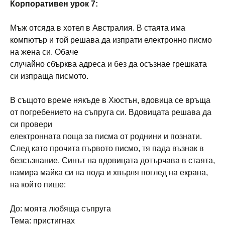
Корпоративен урок 7:
Мъж отсяда в хотел в Австралия. В стаята има
компютър и той решава да изпрати електронно писмо
на жена си. Обаче
случайно сбърква адреса и без да осъзнае грешката
си изпраща писмото.
В същото време някъде в Хюстън, вдовица се връща
от погребението на съпруга си. Вдовицата решава да
си провери
електронната поща за писма от роднини и познати.
След като прочита първото писмо, тя пада възнак в
безсъзнание. Синът на вдовицата дотърчава в стаята,
намира майка си на пода и хвърля поглед на екрана,
на който пише:
До: моята любяща съпруга
Тема: пристигнах