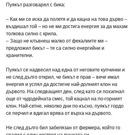
Пуякът разговарял с бика:
– Как ми се иска да полетя и да кацна на това дърво –
въздишал той – но не ми достига енергия за да махам
толкова силно с крила.
– Защо не клъвнеш малко от фекалиите ми –
предложил бикът – те са силно енергийни и
хранителни.
Пуякът се надвесил над една от неговите купчинки и
не след дълго открил, че бикът е прав – вече имал
енергия и успял да достигне най-долният клон на
дървото. На следващият ден, след като си похапнал
още от чудодейната смес, той кацнал на по-горният
клон. Най-сетне, няколко дни по-късно, пуякът гордо
се перчил и вдигал врява от върха на дървото.
Не след дълго бил забелязан от фермера, който го
свалил с един изстрел на пушката си.