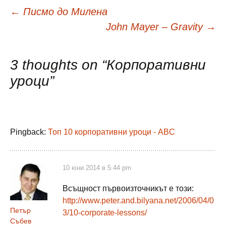
Навигация
←
Писмо до Милена
John Mayer – Gravity
→
в
3 thoughts on “
Корпоративни
публикациите
уроци
”
Pingback:
Топ 10 корпоративни уроци - ABC
10 юни 2014 в 5:44 pm
Всъщност първоизточникът е този:
http://www.peter.and.bilyana.net/2006/04/0
Петър
3/10-corporate-lessons/
Събев