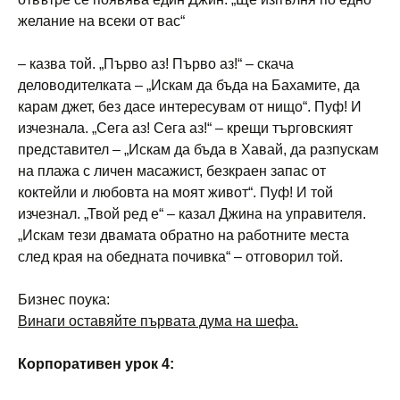
желание на всеки от вас“
– казва той. „Първо аз! Първо аз!“ – скача
деловодителката – „Искам да бъда на Бахамите, да
карам джет, без дасе интересувам от нищо“. Пуф! И
изчезнала. „Сега аз! Сега аз!“ – крещи търговският
представител – „Искам да бъда в Хавай, да разпускам
на плажа с личен масажист, безкраен запас от
коктейли и любовта на моят живот“. Пуф! И той
изчезнал. „Твой ред е“ – казал Джина на управителя.
„Искам тези двамата обратно на работните места
след края на обедната почивка“ – отговорил той.
Бизнес поука:
Винаги оставяйте първата дума на шефа.
Корпоративен урок 4: