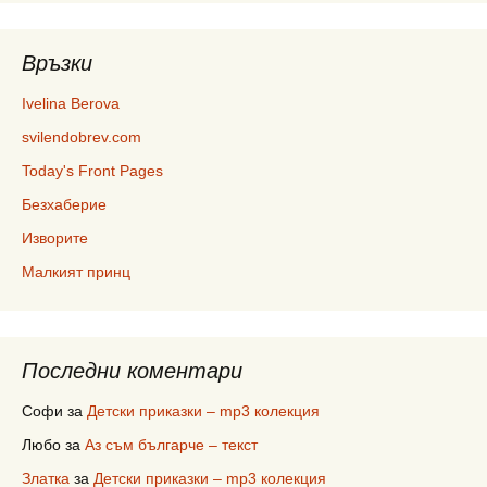
Връзки
Ivelina Berova
svilendobrev.com
Today's Front Pages
Безхаберие
Изворите
Малкият принц
Последни коментари
Софи
за
Детски приказки – mp3 колекция
Любо
за
Аз съм българче – текст
Златка
за
Детски приказки – mp3 колекция