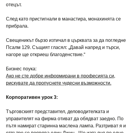
отецът.
След като пристигнали в манастира, монахинята се
прибрала.
Свещеникът бързо изтичал в църквата за да погледне
Псалм 129. Същият гласял: „Давай напред и търси,
нагоре ще откриеш благоденствие.“
Бизнес поука:
Ако не сте добре информирани в професията си,
рискувате да пропуснете чудесни възможности.
Корпоративен урок 3:
Търговският представител, деловодителката и
управителят на фирма отиват да обядват заедно. По
пътя намират старинна маслена лампа. Разтриват я и
отвътре се появява един Джин. „Ще изпълня по едно