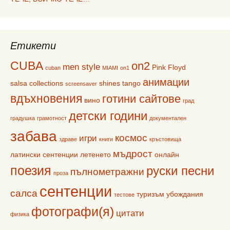
Етикети
CUBA
on2
men style
Pink Floyd
cuban
MIAMI
on1
анимации
salsa collections
shines
tango
screensaver
вдъхновения
готини сайтове
вино
град
детски години
градушка
грамотност
документален
забава
космос
игри
здраве
книги
кръстовища
мъдрост
латински сентенции
летенето
онлайн
поезия
руски песни
пълнометражни
проза
сентенции
салса
туризъм
убождания
тестове
фотографи(я)
цитати
физика