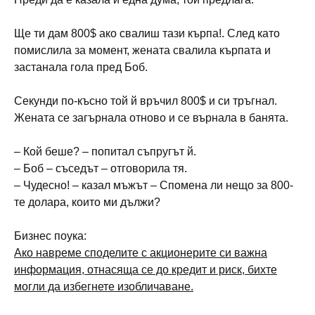
Ще ти дам 800$ ако свалиш тази кърпа!. След като
помислила за момент, жената свалила кърпата и
застанала гола пред Боб.
Секунди по-късно той й връчил 800$ и си тръгнал.
Жената се загърнала отново и се върнала в банята.
– Кой беше? – попитал съпругът й.
– Боб – съседът – отговорила тя.
– Чудесно! – казал мъжът – Спомена ли нещо за 800-
те долара, които ми дължи?
Бизнес поука:
Ако навреме споделите с акционерите си важна
информация, отнасяща се до кредит и риск, бихте
могли да избегнете изобличаване.