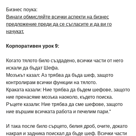
Бизнес поука:
Винаги обмисляйте всички аспекти на бизнес
предложение преди да се съгласите и да ви го
начукат.
Корпоративен урок 9:
Когато тялото било създадено, всички части от него
искали да бъдат Шефа.
Мозъкът казал: Аз трябва да бъда шеф, защото
контролирам всички функции на тялото.
Краката казали: Ние трябва да бъдем шефове, защото
ние пренасяме мозъка наоколо, където поиска.
Ръцете казали: Ние трябва да сме шефове, защото
ние вършим всичката работа и печелим пари.“
И така после било сърцето, белия дроб, очите, докато
накрая и задника поискал да бъде шеф. Всички части