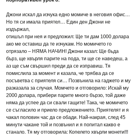
Джони искал да изчука едно момиче в неговия офис…
Но тя си имала приятел… Един ден Джони не
издържал,
отишъл при нея и предложил: Ще ти дам 1000 долара
ако ме оставиш да те изчукам. Но момичето го
отрязало – НЯМА НАЧИН! Джони казал: Ще бъда
бърз, ще хвърля парите на пода, ти ще се наведеш, а
аз ще съм свършил преди да се изправиш. Тя
помислила за момент и казала, че трябва да се
посъветва с приятеля си… Позвънила на гаджето и му
разказала за случая. Момчето и отговорило: Искай му
2000 долара, прибери парите много бързо, той даже
няма да успее да си свали гащите! Така, че момичето
се съгласило и приело предложението. Приятелят и я
чакал половин час да се обади. Най-накрая, след 45
минути чакане той и позвънил и я попитал какво е
станало. Тя му отговорила: Копелето хвърли монети!!!