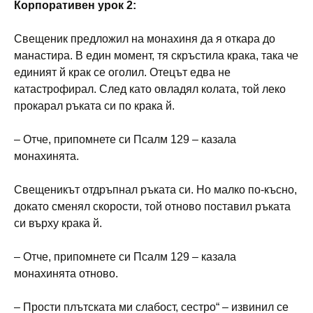
Корпоративен урок 2:
Свещеник предложил на монахиня да я откара до
манастира. В един момент, тя скръстила крака, така че
единият й крак се оголил. Отецът едва не
катастрофирал. След като овладял колата, той леко
прокарал ръката си по крака й.
– Отче, припомнете си Псалм 129 – казала
монахинята.
Свещеникът отдръпнал ръката си. Но малко по-късно,
докато сменял скорости, той отново поставил ръката
си върху крака й.
– Отче, припомнете си Псалм 129 – казала
монахинята отново.
– Прости плътската ми слабост, сестро“ – извинил се