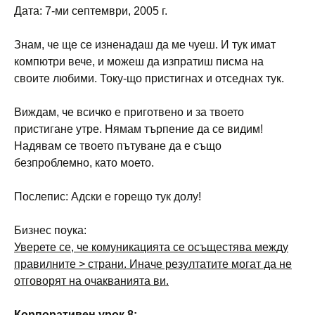
Дата: 7-ми септември, 2005 г.
Знам, че ще се изненадаш да ме чуеш. И тук имат
компютри вече, и можеш да изпратиш писма на
своите любими. Току-що пристигнах и отседнах тук.
Виждам, че всичко е приготвено и за твоето
пристигане утре. Нямам търпение да се видим!
Надявам се твоето пътуване да е също
безпроблемно, като моето.
Послепис: Адски е горещо тук долу!
Бизнес поука:
Уверете се, че комуникацията се осъщестява между
правилните > страни. Иначе резултатите могат да не
отговорят на очакванията ви.
Корпоративен урок 8: