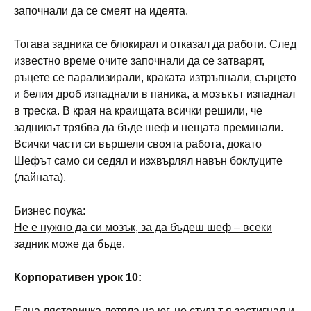
започнали да се смеят на идеята.
Тогава задника се блокирал и отказал да работи. След
известно време очите започнали да се затварят,
ръцете се парализирали, краката изтръпнали, сърцето
и белия дроб изпаднали в паника, а мозъкът изпаднал
в треска. В края на краищата всички решили, че
задникът трябва да бъде шеф и нещата преминали.
Всички части си вършели своята работа, докато
Шефът само си седял и изхвърлял навън боклуците
(лайната).
Бизнес поука:
Не е нужно да си мозък, за да бъдеш шеф – всеки
задник може да бъде.
Корпоративен урок 10:
Една лястовичка летяла на юг, но студът я застигнал и