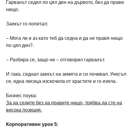
Гарванът седял по цял ден на дървото, без да прави
нищо.
Заекът го попитал:
– Мога ли и аз като теб да седна и да не правя нищо
по цял ден?.
– Разбира се, защо не – отговорил гарванът.
И така, седнал заекът на земята и си почивал. Унесъл
се, една лисица изскочила от храстите и го изяла.
Бизнес поука:
За да седите без да правите нищо, трябва да сте на
висока позиция.
Корпоративен урок 5: