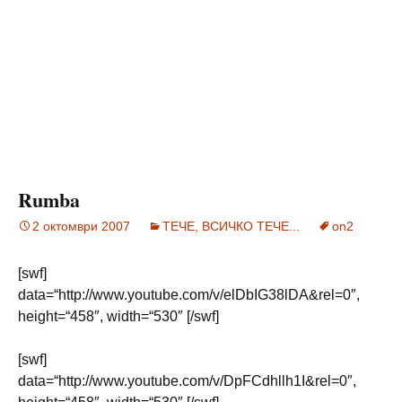
Rumba
2 октомври 2007
ТЕЧЕ, ВСИЧКО ТЕЧЕ...
on2
[swf]
data=“http://www.youtube.com/v/elDbIG38lDA&rel=0″,
height=“458″, width=“530″ [/swf]
[swf]
data=“http://www.youtube.com/v/DpFCdhllh1I&rel=0″,