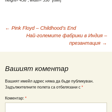
height=“458″, width=“530″ [/swf]
Навигация
←
Pink Floyd – Childhood’s End
Най-големите фабрики в Индия –
в
презантация
→
публикациите
Вашият коментар
Вашият имейл адрес няма да бъде публикуван.
Задължителните полета са отбелязани с
*
Коментар:
*