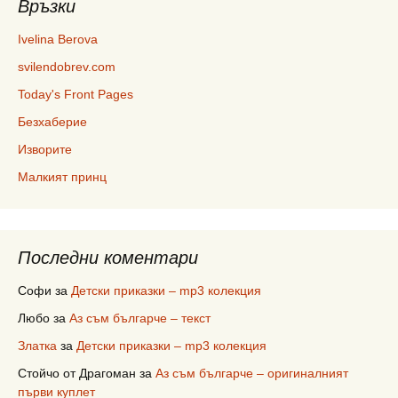
Връзки
Ivelina Berova
svilendobrev.com
Today's Front Pages
Безхаберие
Изворите
Малкият принц
Последни коментари
Софи
за
Детски приказки – mp3 колекция
Любо
за
Аз съм българче – текст
Златка
за
Детски приказки – mp3 колекция
Стойчо от Драгоман
за
Аз съм българче – оригиналният
първи куплет