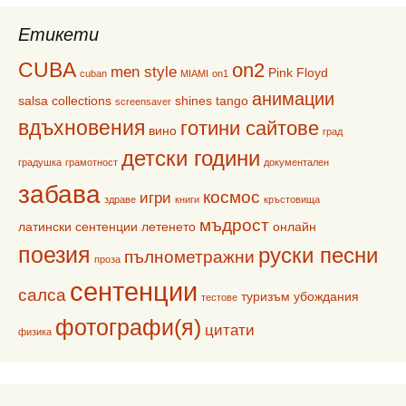
Етикети
CUBA
on2
men style
Pink Floyd
cuban
MIAMI
on1
анимации
salsa collections
shines
tango
screensaver
вдъхновения
готини сайтове
вино
град
детски години
градушка
грамотност
документален
забава
космос
игри
здраве
книги
кръстовища
мъдрост
латински сентенции
летенето
онлайн
поезия
руски песни
пълнометражни
проза
сентенции
салса
туризъм
убождания
тестове
фотографи(я)
цитати
физика