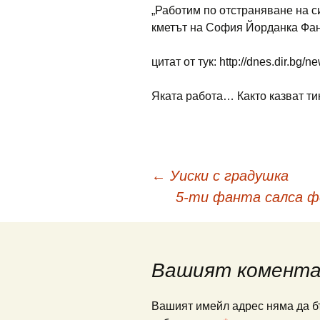
„Работим по отстраняване на с
кметът на София Йорданка Фанд
цитат от тук: http://dnes.dir.bg
Яката работа… Както казват т
Навигация
←
Уиски с градушка
5-ти фанта салса ф
в
публикациите
Вашият комент
Вашият имейл адрес няма да б