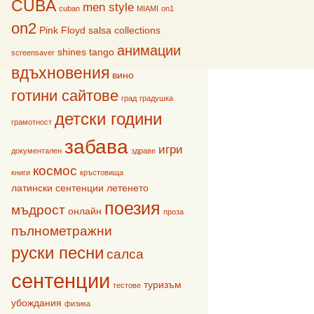
CUBA
men style
cuban
MIAMI
on1
on2
Pink Floyd
salsa collections
анимации
shines
tango
screensaver
вдъхновения
вино
готини сайтове
град
градушка
детски години
грамотност
забава
игри
документален
здраве
космос
книги
кръстовища
латински сентенции
летенето
поезия
мъдрост
онлайн
проза
пълнометражни
руски песни
салса
сентенции
туризъм
тестове
убождания
физика