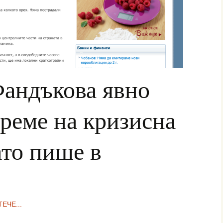
андъкова явно
време на кризисна
ато пише в
ЕЧЕ...