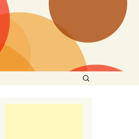
Търсене
за: