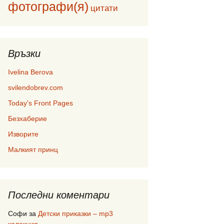
фотографи(я)
цитати
Връзки
Ivelina Berova
svilendobrev.com
Today's Front Pages
Безхаберие
Изворите
Малкият принц
Последни коментари
Софи
за
Детски приказки – mp3