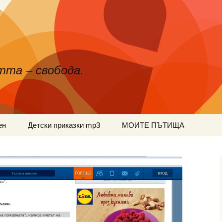
тта – свобода.
ен
Детски приказки mp3
МОИТЕ ПЪТИЩА