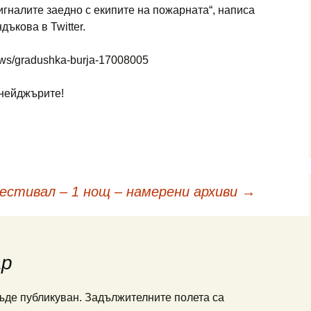
игналите заедно с екипите на пожарната“, написа
ъкова в Twitter.
/news/gradushka-burja-17008005
инейджърите!
естивал – 1 нощ – намерени архиви
→
ар
ъде публикуван.
Задължителните полета са