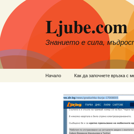
Към
съдържанието
Ljube.com
Знанието е сила, мъдрос
Начало
Как да започнете връзка с м