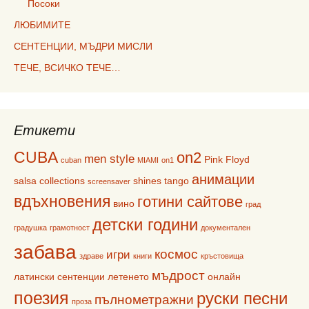
Посоки
ЛЮБИМИТЕ
СЕНТЕНЦИИ, МЪДРИ МИСЛИ
ТЕЧЕ, ВСИЧКО ТЕЧЕ…
Етикети
CUBA
on2
men style
Pink Floyd
cuban
MIAMI
on1
анимации
salsa collections
shines
tango
screensaver
вдъхновения
готини сайтове
вино
град
детски години
градушка
грамотност
документален
забава
космос
игри
здраве
книги
кръстовища
мъдрост
латински сентенции
летенето
онлайн
поезия
руски песни
пълнометражни
проза