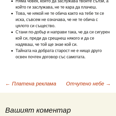
Няма човек, който да заслужава твоите сълзи, а
който ги заслужава, не те кара да плачеш.
Това, че някой не те обича както на тебе ти се
иска, съвсем не означава, че не те обича с
цялото си същество.
Стани по-добър и направи така, че да си сигурен
кой си, преди да срещнеш някого и да се
надяваш, че той ще знае кой си.
Тайната на добрата старост не е нищо друго
освен почтен договор със самотата.
Навигация
←
Платена реклама
Отчупено небе
→
в
Вашият коментар