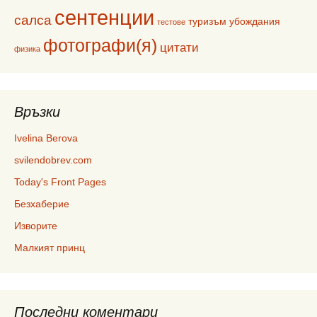
сентенции
салса
туризъм
убождания
тестове
фотографи(я)
цитати
физика
Връзки
Ivelina Berova
svilendobrev.com
Today's Front Pages
Безхаберие
Изворите
Малкият принц
Последни коментари