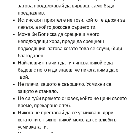
затова продължавай да вярваш, само бъди
предпазлив.
Истинският приятел е не този, който те държи за
лакътя, а който докосва сърцето ти.
Може би Бог иска да срещнеш много
неподходящи хора, преди да срещнеш
подходящия, затова когато това се случи, бъди
благодарен.
Най-лошият начин да ти липсва някой е да
бъдеш с него и да знаеш, че никога няма да е
твой.
Не плачи, защото е свършило. Усмихни се,
защото е станало.
Не си губи времето с човек, който не цени своето
време, прекарано с теб.
Никога не преставай да се усмихваш, дори
когато ти е тъжно, някой може да се влюби в
усмивката ти.