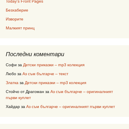
Today's Front Pages
Безхаберие
Изворите
Малкият принц
Последни коментари
Софи
за
Детски приказки – mp3 колекция
Любо
за
Аз съм българче – текст
Златка
за
Детски приказки – mp3 колекция
Стойчо от Драгоман
за
Аз съм българче – оригиналният
първи куплет
Хайдар
за
Аз съм българче – оригиналният първи куплет