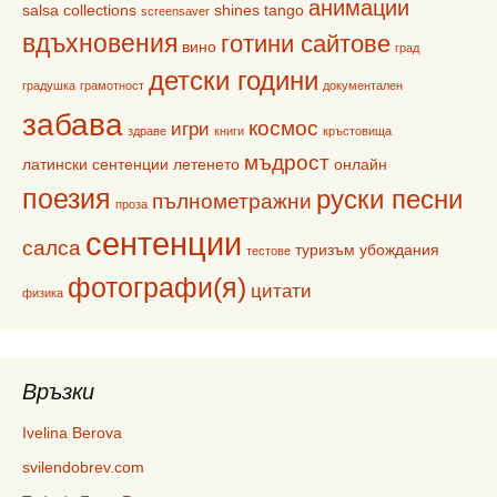
анимации
salsa collections
shines
tango
screensaver
вдъхновения
готини сайтове
вино
град
детски години
градушка
грамотност
документален
забава
космос
игри
здраве
книги
кръстовища
мъдрост
латински сентенции
летенето
онлайн
поезия
руски песни
пълнометражни
проза
сентенции
салса
туризъм
убождания
тестове
фотографи(я)
цитати
физика
Връзки
Ivelina Berova
svilendobrev.com