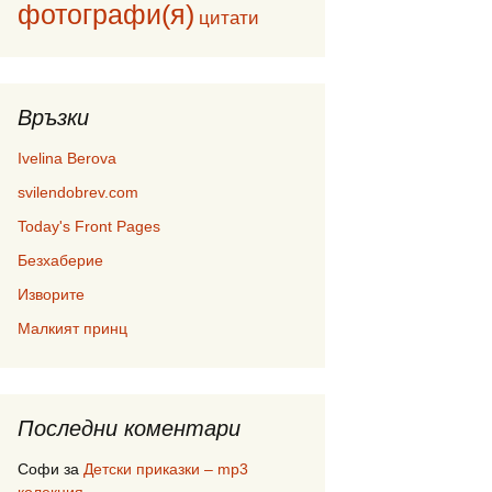
фотографи(я)
цитати
Връзки
Ivelina Berova
svilendobrev.com
Today's Front Pages
Безхаберие
Изворите
Малкият принц
Последни коментари
Софи
за
Детски приказки – mp3