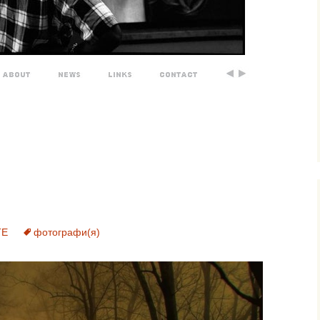
ТЕ
фотографи(я)