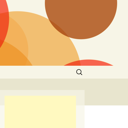
Търсене
за: