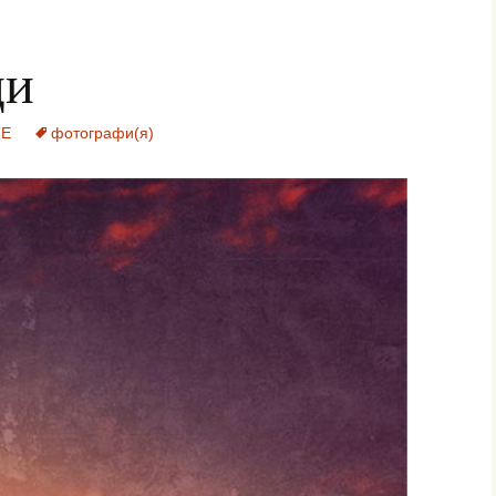
ци
Е
фотографи(я)