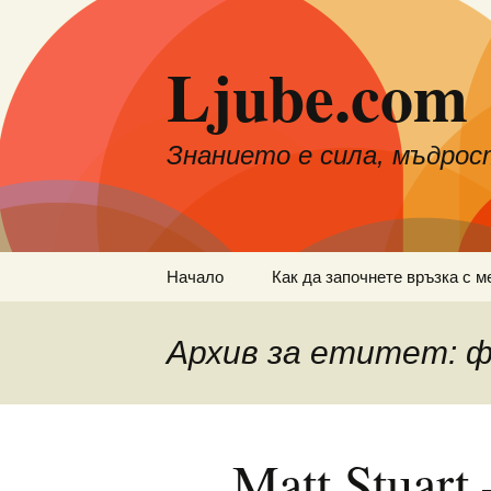
Към
съдържанието
Ljube.com
Знанието е сила, мъдрос
Начало
Как да започнете връзка с м
Архив за етитет: 
Matt Stuart