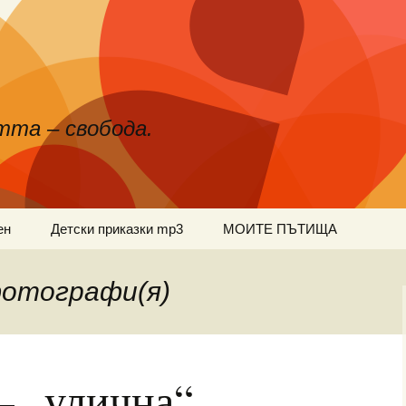
тта – свобода.
ен
Детски приказки mp3
МОИТЕ ПЪТИЩА
фотографи(я)
 – „улична“