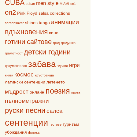
CUBA
men style
cuban
MIAMI
on1
on2
Pink Floyd
salsa collections
анимации
shines
tango
screensaver
вдъхновения
вино
готини сайтове
град
градушка
детски години
грамотност
забава
игри
документален
здраве
космос
книги
кръстовища
латински сентенции
летенето
поезия
мъдрост
онлайн
проза
пълнометражни
руски песни
салса
сентенции
туризъм
тестове
убождания
физика