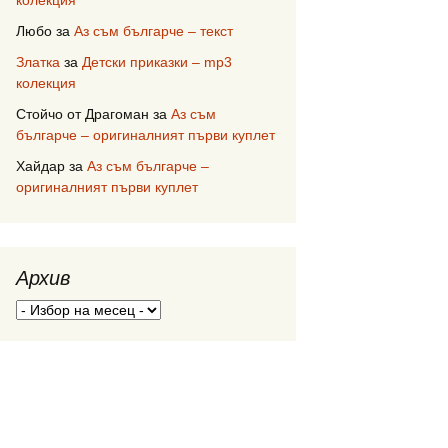
колекция
Любо
за
Аз съм българче – текст
Златка
за
Детски приказки – mp3
колекция
Стойчо от Драгоман
за
Аз съм
българче – оригиналният първи куплет
Хайдар
за
Аз съм българче –
оригиналният първи куплет
Архив
Архив