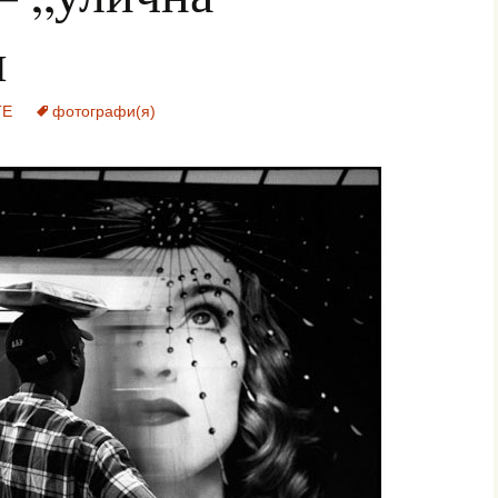
я
ТЕ
фотографи(я)