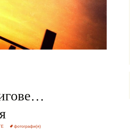
игове…
я
ТЕ
фотографи(я)