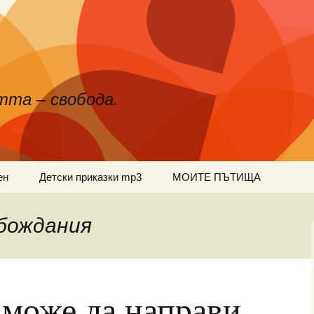
тта – свобода.
ен
Детски приказки mp3
МОИТЕ ПЪТИЩА
бождания
о може да направи