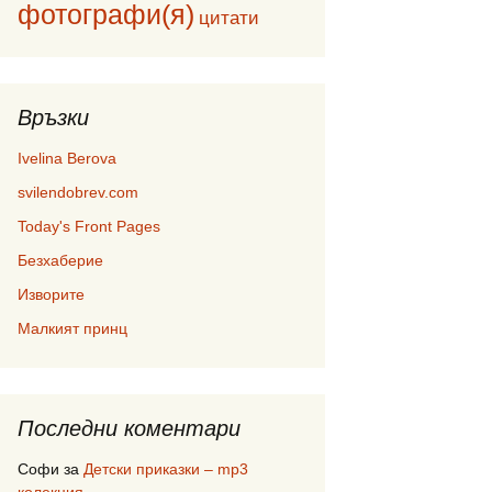
фотографи(я)
цитати
Връзки
Ivelina Berova
svilendobrev.com
Today's Front Pages
Безхаберие
Изворите
Малкият принц
Последни коментари
Софи
за
Детски приказки – mp3