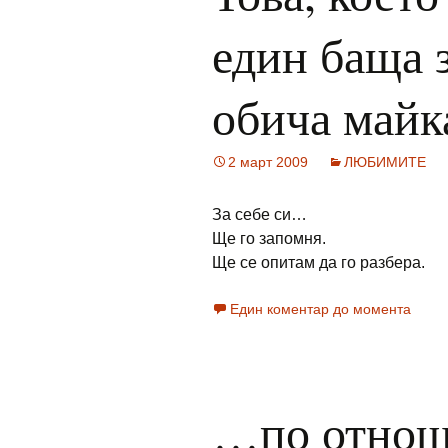
един баща з
обича майк
2 март 2009
ЛЮБИМИТЕ
За себе си…
Ще го запомня.
Ще се опитам да го разбера.
Един коментар до момента
…по отнош