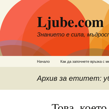
Към
съдържанието
Ljube.com
Знанието е сила, мъдрос
Начало
Как да започнете връзка с м
Архив за етитет: у
Това, коет