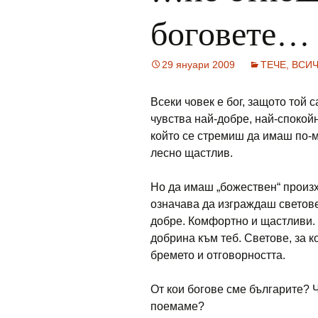
боговете…
29 януари 2009
ТЕЧЕ, ВСИЧ
Всеки човек е бог, защото той 
чувства най-добре, най-спокойн
който се стремиш да имаш по-м
лесно щастлив.
Но да имаш „божествен“ произх
означава да изграждаш светове 
добре. Комфортно и щастливи. 
добрина към теб. Светове, за 
бремето и отговорността.
От кои богове сме българите? 
поемаме?