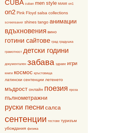
CUBA
men style
cuban
MIAMI
on1
on2
Pink Floyd
salsa collections
анимации
shines
tango
screensaver
вдъхновения
вино
готини сайтове
град
градушка
детски години
грамотност
забава
игри
документален
здраве
космос
книги
кръстовища
латински сентенции
летенето
поезия
мъдрост
онлайн
проза
пълнометражни
руски песни
салса
сентенции
туризъм
тестове
убождания
физика