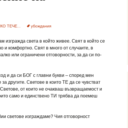
КО ТЕЧЕ...
убождания
сам изгражда света в който живее. Свят в който се
о и комфортно. Свят в много от случаите, в
алко или ограничени отговорности, за да си по-
од и да си БОГ с главни букви – според мен
за другите. Светове в които ТЕ да се чувстват
Светове, от които не очакваш възвращаемост и
които само и единствено ТИ трябва да поемеш
Чии светове изграждаме? Чия отговорност