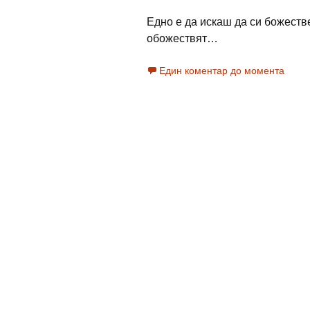
Едно е да искаш да си божестве
обожествят…
Един коментар до момента