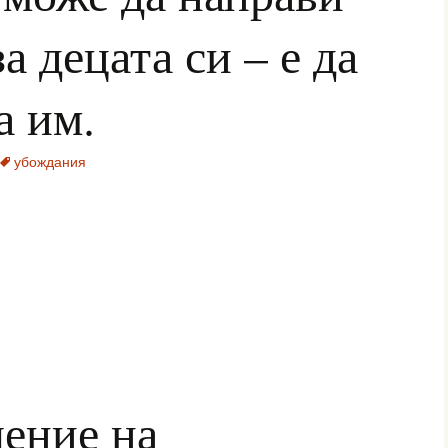
а децата си – е да
а им.
убождания
ение на