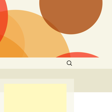
Търсене
за: