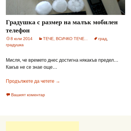
Градушка с размер на малък мобилен
телефон
8 юли 2014
ТЕЧЕ, ВСИЧКО ТЕЧЕ...
град
,
градушка
Мисля, че времето днес достигна някакъв предел…
Какъв не се знае още…
Градушка с размер на малък моб
Продължете да четете
→
Вашият коментар