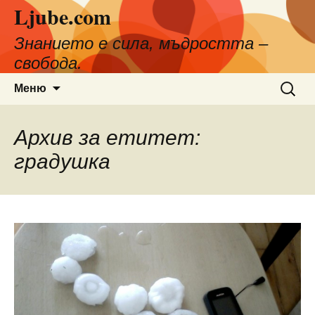
Ljube.com
Към
съдържанието
Знанието е сила, мъдростта –
свобода.
Търсен
Меню
за:
Архив за етитет:
градушка