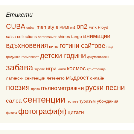
Етикети
CUBA
on2
men style
Pink Floyd
cuban
MIAMI
on1
анимации
salsa collections
shines
tango
screensaver
вдъхновения
готини сайтове
вино
град
детски години
градушка
грамотност
документален
забава
космос
игри
здраве
книги
кръстовища
мъдрост
латински сентенции
летенето
онлайн
поезия
руски песни
пълнометражни
проза
сентенции
салса
туризъм
убождания
тестове
фотографи(я)
цитати
физика