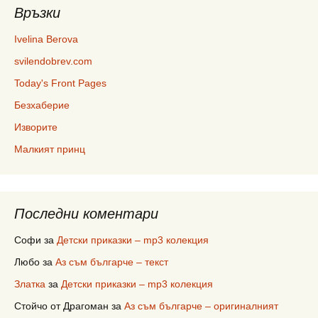
Връзки
Ivelina Berova
svilendobrev.com
Today's Front Pages
Безхаберие
Изворите
Малкият принц
Последни коментари
Софи
за
Детски приказки – mp3 колекция
Любо
за
Аз съм българче – текст
Златка
за
Детски приказки – mp3 колекция
Стойчо от Драгоман
за
Аз съм българче – оригиналният