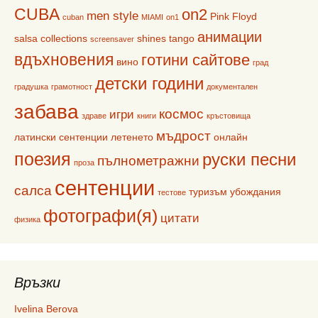
CUBA
on2
men style
Pink Floyd
cuban
MIAMI
on1
анимации
salsa collections
shines
tango
screensaver
вдъхновения
готини сайтове
вино
град
детски години
градушка
грамотност
документален
забава
космос
игри
здраве
книги
кръстовища
мъдрост
латински сентенции
летенето
онлайн
поезия
руски песни
пълнометражни
проза
сентенции
салса
туризъм
убождания
тестове
фотографи(я)
цитати
физика
Връзки
Ivelina Berova