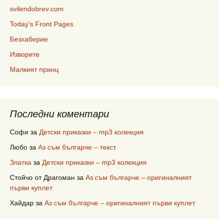
svilendobrev.com
Today's Front Pages
Безхаберие
Изворите
Малкият принц
Последни коментари
Софи
за
Детски приказки – mp3 колекция
Любо
за
Аз съм българче – текст
Златка
за
Детски приказки – mp3 колекция
Стойчо от Драгоман
за
Аз съм българче – оригиналният
първи куплет
Хайдар
за
Аз съм българче – оригиналният първи куплет