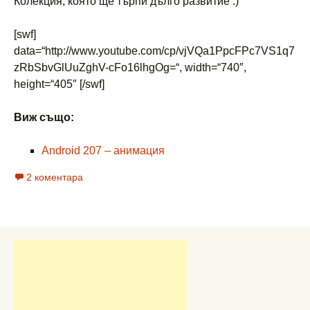
Колекция, която ще търпи дълго развитие :)
[swf]
data=“http://www.youtube.com/cp/vjVQa1PpcFPc7VS1q7
zRbSbvGlUuZghV-cFo16lhgOg=“, width=“740″,
height=“405″ [/swf]
Виж също:
Android 207 – анимация
2 коментара