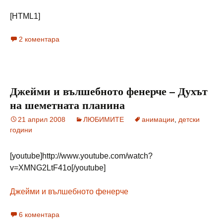
[HTML1]
2 коментара
Джейми и вълшебното фенерче – Духът
на шеметната планина
21 април 2008
ЛЮБИМИТЕ
анимации
,
детски
години
[youtube]http://www.youtube.com/watch?
v=XMNG2LtF41o[/youtube]
Джейми и вълшебното фенерче
6 коментара