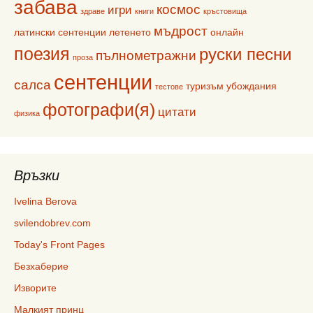
забава
космос
игри
здраве
книги
кръстовища
мъдрост
латински сентенции
летенето
онлайн
поезия
руски песни
пълнометражни
проза
сентенции
салса
туризъм
убождания
тестове
фотографи(я)
цитати
физика
Връзки
Ivelina Berova
svilendobrev.com
Today's Front Pages
Безхаберие
Изворите
Малкият принц