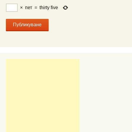
×
пет
=
thirty five