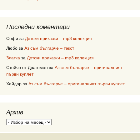
Последни коментари
Софи
за
Детски приказки – mp3 колекция
Любо
за
Аз съм българче – текст
Златка
за
Детски приказки – mp3 колекция
Стойчо от Драгоман
за
Аз съм българче – оригиналният
първи куплет
Хайдар
за
Аз съм българче – оригиналният първи куплет
Архив
Архив