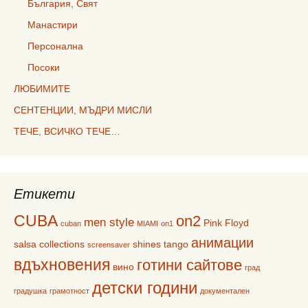
България, Свят
Манастири
Персонална
Посоки
ЛЮБИМИТЕ
СЕНТЕНЦИИ, МЪДРИ МИСЛИ
ТЕЧЕ, ВСИЧКО ТЕЧЕ…
Етикети
CUBA
on2
men style
Pink Floyd
cuban
MIAMI
on1
анимации
salsa collections
shines
tango
screensaver
вдъхновения
готини сайтове
вино
град
детски години
градушка
грамотност
документален