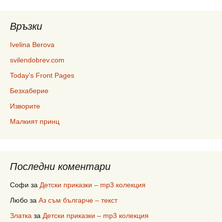
Връзки
Ivelina Berova
svilendobrev.com
Today's Front Pages
Безхаберие
Изворите
Малкият принц
Последни коментари
Софи
за
Детски приказки – mp3 колекция
Любо
за
Аз съм българче – текст
Златка
за
Детски приказки – mp3 колекция