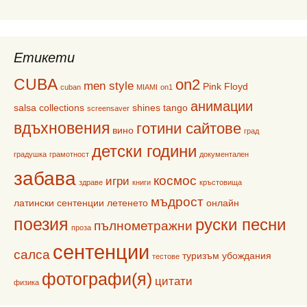
Етикети
CUBA
on2
men style
Pink Floyd
cuban
MIAMI
on1
анимации
salsa collections
shines
tango
screensaver
вдъхновения
готини сайтове
вино
град
детски години
градушка
грамотност
документален
забава
космос
игри
здраве
книги
кръстовища
мъдрост
латински сентенции
летенето
онлайн
поезия
руски песни
пълнометражни
проза
сентенции
салса
туризъм
убождания
тестове
фотографи(я)
цитати
физика