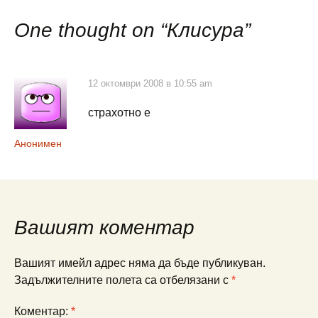
в
One thought on “
Клисура
”
публикациите
12 октомври 2008 в 10:55 am
страхотно е
Анонимен
Вашият коментар
Вашият имейл адрес няма да бъде публикуван.
Задължителните полета са отбелязани с
*
Коментар:
*