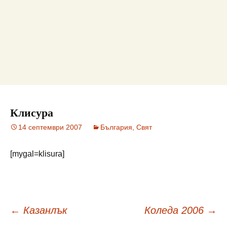
Клисура
14 септември 2007
България, Свят
[mygal=klisura]
Навигация
←
Казанлък
Коледа 2006
→