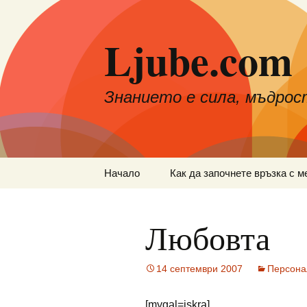
Към
съдържанието
Ljube.com
Знанието е сила, мъдрос
Начало
Как да започнете връзка с м
Любовта
14 септември 2007
Персона
[mygal=iskra]