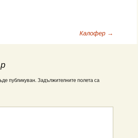
Калофер
→
ар
ъде публикуван.
Задължителните полета са