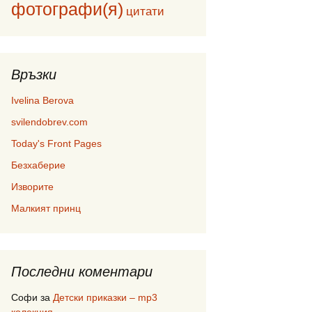
фотографи(я)
цитати
Връзки
Ivelina Berova
svilendobrev.com
Today's Front Pages
Безхаберие
Изворите
Малкият принц
Последни коментари
Софи
за
Детски приказки – mp3