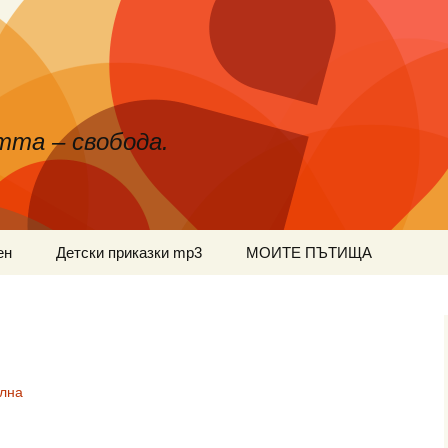
тта – свобода.
ен
Детски приказки mp3
МОИТЕ ПЪТИЩА
лна