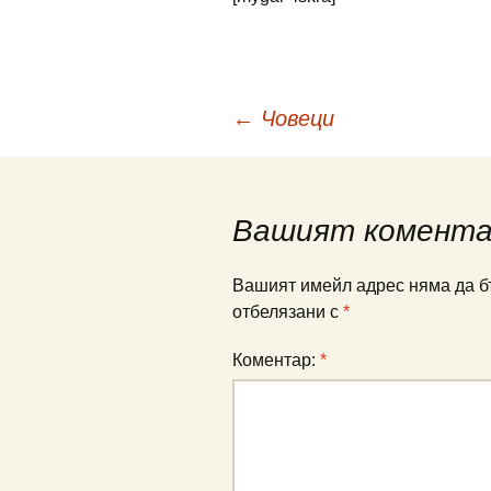
Навигация
←
Човеци
в
Вашият комент
публикациите
Вашият имейл адрес няма да б
отбелязани с
*
Коментар:
*