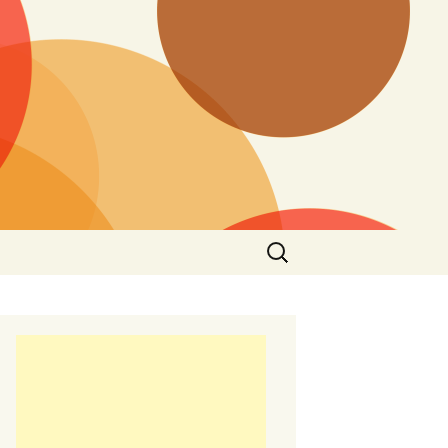
Търсене
за: