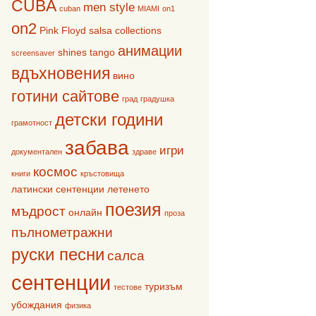
CUBA
men style
cuban
MIAMI
on1
on2
Pink Floyd
salsa collections
анимации
shines
tango
screensaver
вдъхновения
вино
готини сайтове
град
градушка
детски години
грамотност
забава
игри
документален
здраве
космос
книги
кръстовища
латински сентенции
летенето
поезия
мъдрост
онлайн
проза
пълнометражни
руски песни
салса
сентенции
туризъм
тестове
убождания
физика