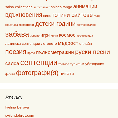
анимации
salsa collections
shines
tango
screensaver
вдъхновения
готини сайтове
вино
град
детски години
градушка
грамотност
документален
забава
космос
игри
здраве
книги
кръстовища
мъдрост
латински сентенции
летенето
онлайн
поезия
руски песни
пълнометражни
проза
сентенции
салса
туризъм
убождания
тестове
фотографи(я)
цитати
физика
Връзки
Ivelina Berova
svilendobrev.com