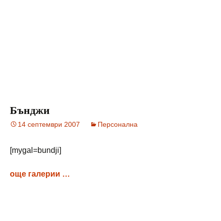
Бънджи
14 септември 2007
Персонална
[mygal=bundji]
още галерии …