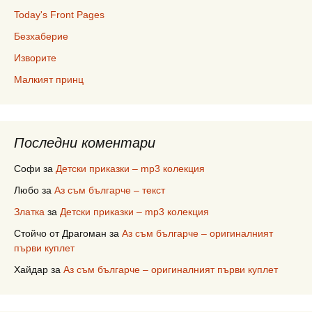
Today's Front Pages
Безхаберие
Изворите
Малкият принц
Последни коментари
Софи
за
Детски приказки – mp3 колекция
Любо
за
Аз съм българче – текст
Златка
за
Детски приказки – mp3 колекция
Стойчо от Драгоман
за
Аз съм българче – оригиналният
първи куплет
Хайдар
за
Аз съм българче – оригиналният първи куплет