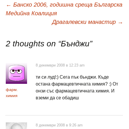
Навигация
←
Банско 2006, годишна среща Българска
Медийна Коалиция
в
Драгалевски манастир
→
публикациите
2 thoughts on “
Бънджи
”
8 декември 2008 в 12:23 am
ти си луд!:) Сега пък бънджи. Къде
остана фармацевтичната химия? :) От
фарм.
онзи със фармацевтичната химия. И
химия
вземи да се обадиш
8 декември 2008 в 9:26 am